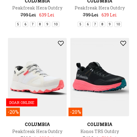
COLUMBIA
COLUMBIA
Peakfreak Hera Outdry
Peakfreak Hera Outdry
799 Lei
639 Lei
799 Lei
639 Lei
5
6
7
8
9
10
5
6
7
8
9
10
DOAR ONLINE
-20%
-20%
COLUMBIA
COLUMBIA
Peakfreak Hera Outdry
Konos TRS Outdry