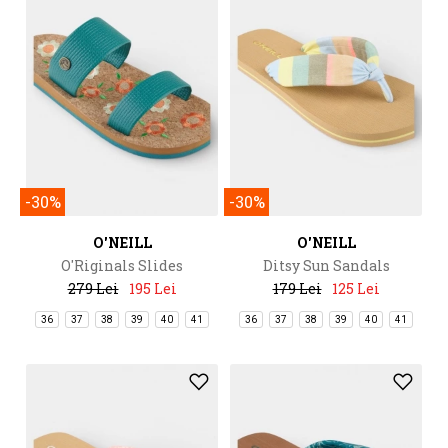
-30%
-30%
O'NEILL
O'NEILL
O'Riginals Slides
Ditsy Sun Sandals
279 Lei
195 Lei
179 Lei
125 Lei
36
37
38
39
40
41
36
37
38
39
40
41