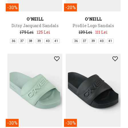
-30%
-20%
O'NEILL
O'NEILL
Ditsy Jacquard Sandals
Profile Logo Sandals
179 Lei
125 Lei
139 Lei
111 Lei
36
37
38
39
40
41
36
37
39
40
41
-30%
-30%