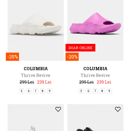
DOAR ONLINE
-20%
-20%
COLUMBIA
COLUMBIA
Thrive Revive
Thrive Revive
299 Lei
239 Lei
299 Lei
239 Lei
5
6
7
8
9
5
6
7
8
9