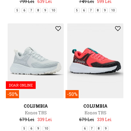
799 Lei
639 Lei
749 Lei
599 Lei
5
6
7
8
9
10
5
6
7
8
9
10
DOAR ONLINE
-50%
-50%
COLUMBIA
COLUMBIA
Konos TRS
Konos TRS
679 Lei
339 Lei
679 Lei
339 Lei
5
6
9
10
6
7
8
9