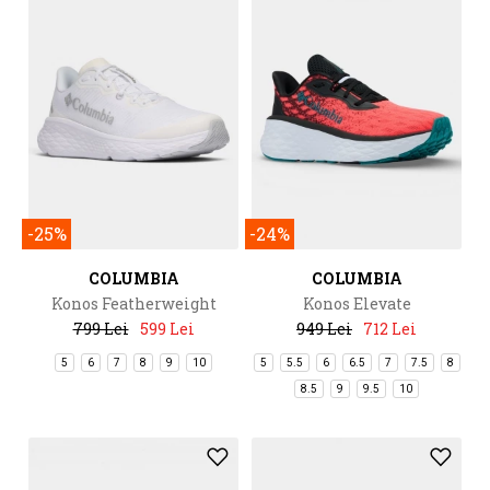
-25%
-24%
COLUMBIA
COLUMBIA
Konos Featherweight
Konos Elevate
799 Lei
599 Lei
949 Lei
712 Lei
5
6
7
8
9
10
5
5.5
6
6.5
7
7.5
8
8.5
9
9.5
10