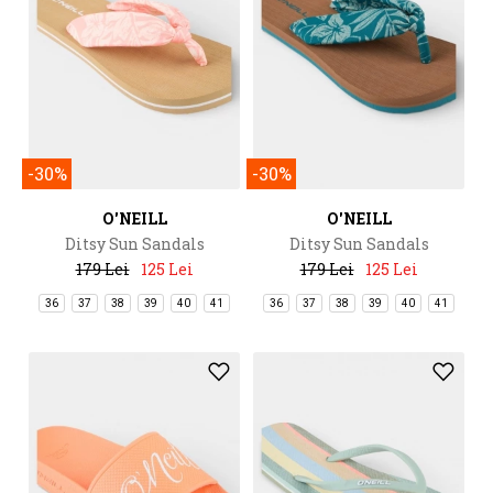
-30%
-30%
O'NEILL
O'NEILL
Ditsy Sun Sandals
Ditsy Sun Sandals
179 Lei
125 Lei
179 Lei
125 Lei
36
37
38
39
40
41
36
37
38
39
40
41