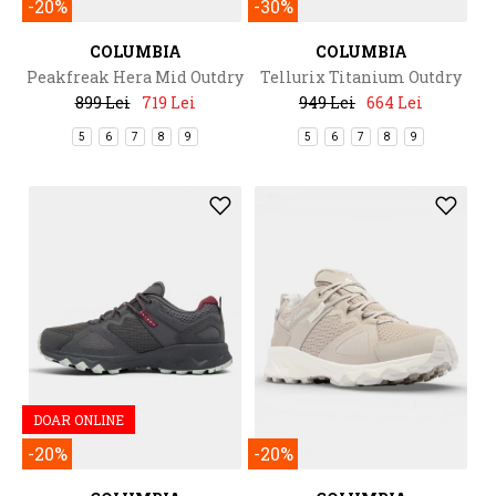
-20%
-30%
COLUMBIA
COLUMBIA
Peakfreak Hera Mid Outdry
Tellurix Titanium Outdry
899 Lei
719 Lei
949 Lei
664 Lei
5
6
7
8
9
5
6
7
8
9
DOAR ONLINE
-20%
-20%