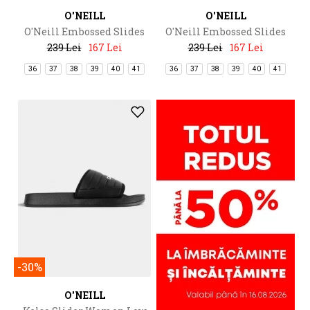
O'NEILL
O'NEILL
O'Neill Embossed Slides
O'Neill Embossed Slides
239 Lei
167 Lei
239 Lei
167 Lei
36
37
38
39
40
41
36
37
38
39
40
41
-30%
O'NEILL