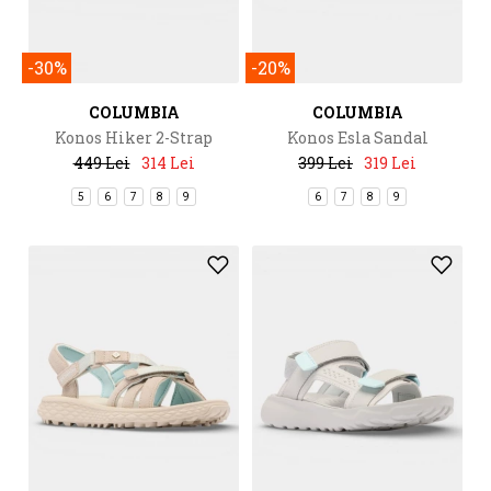
-30%
-20%
COLUMBIA
COLUMBIA
Konos Hiker 2-Strap
Konos Esla Sandal
449 Lei
314 Lei
399 Lei
319 Lei
5
6
7
8
9
6
7
8
9