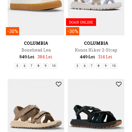
DOAR ONLINE
-30%
-30%
COLUMBIA
COLUMBIA
Bonehead Lea
Konos Hiker 2-Strap
549 Lei
384 Lei
449 Lei
314 Lei
5
6
7
8
9
10
5
6
7
8
9
10