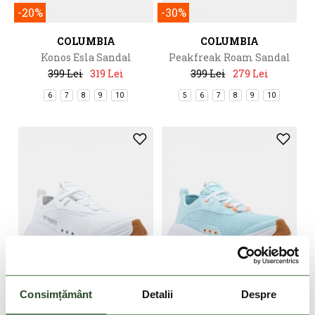
-20%
-30%
COLUMBIA
COLUMBIA
Konos Esla Sandal
Peakfreak Roam Sandal
399 Lei
319 Lei
399 Lei
279 Lei
6
7
8
9
10
5
6
7
8
9
10
Consimțământ
Detalii
Despre
-30%
-30%