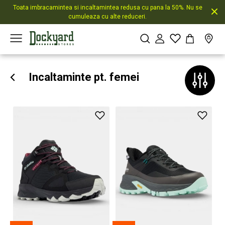
Toata imbracamintea si incaltamintea redusa cu pana la 50%. Nu se
cumuleaza cu alte reduceri.
Incaltaminte pt. femei