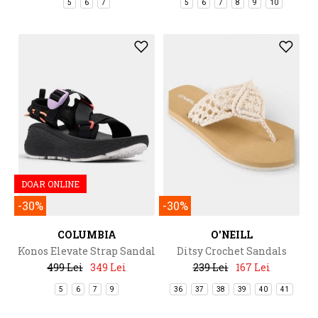
5
6
7
5
6
7
8
9
10
DOAR ONLINE
-30%
-30%
COLUMBIA
O'NEILL
Konos Elevate Strap Sandal
Ditsy Crochet Sandals
499 Lei
349 Lei
239 Lei
167 Lei
5
6
7
9
36
37
38
39
40
41