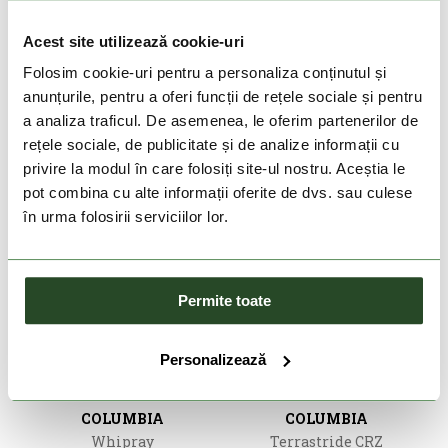
COLUMBIA
COLUMBIA
Castback PFG
Castback PFG
Acest site utilizează cookie-uri
639 Lei
447 Lei
639 Lei
447 Lei
Folosim cookie-uri pentru a personaliza conținutul și
5
6
7
8
9
10
5
6
7
8
9
10
anunțurile, pentru a oferi funcții de rețele sociale și pentru
a analiza traficul. De asemenea, le oferim partenerilor de
rețele sociale, de publicitate și de analize informații cu
privire la modul în care folosiți site-ul nostru. Aceștia le
pot combina cu alte informații oferite de dvs. sau culese
în urma folosirii serviciilor lor.
Permite toate
DOAR ONLINE
Personalizează
-30%
-40%
COLUMBIA
COLUMBIA
Whipray
Terrastride CRZ