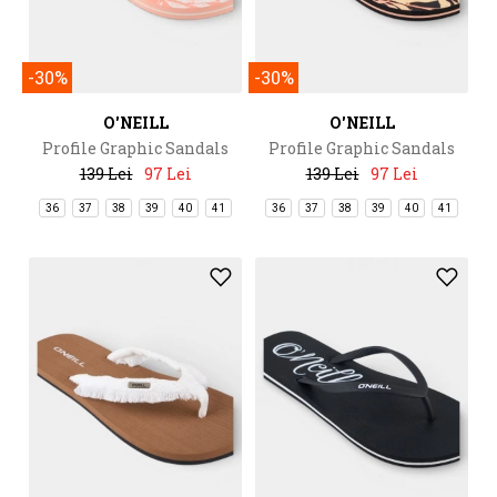
-30%
-30%
O'NEILL
O'NEILL
Profile Graphic Sandals
Profile Graphic Sandals
139 Lei
97 Lei
139 Lei
97 Lei
36
37
38
39
40
41
36
37
38
39
40
41