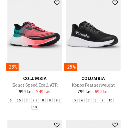
-25%
-25%
COLUMBIA
COLUMBIA
Konos Speed Trail ATR
Konos Featherweight
WMNS
999 Lei
749 Lei
799 Lei
599 Lei
6
6.5
7
7.5
8
9
9.5
5
6
7
8
9
10
10