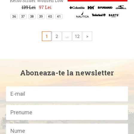
Kelso Slider Women Low
139 Lei
97 Lei
36
37
38
39
40
41
1
2
...
12
>
Aboneaza-te la newsletter