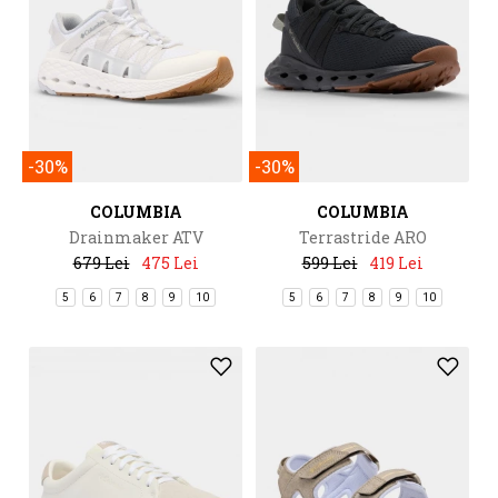
-30%
-30%
COLUMBIA
COLUMBIA
Drainmaker ATV
Terrastride ARO
679 Lei
475 Lei
599 Lei
419 Lei
5
6
7
8
9
10
5
6
7
8
9
10