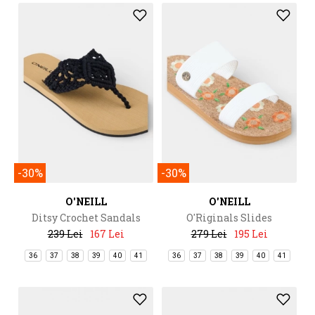
-30%
-30%
O'NEILL
O'NEILL
Ditsy Crochet Sandals
O'Riginals Slides
239 Lei
167 Lei
279 Lei
195 Lei
36
37
38
39
40
41
36
37
38
39
40
41