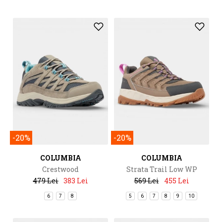
-20%
-20%
COLUMBIA
COLUMBIA
Crestwood
Strata Trail Low WP
479 Lei
383 Lei
569 Lei
455 Lei
6
7
8
5
6
7
8
9
10