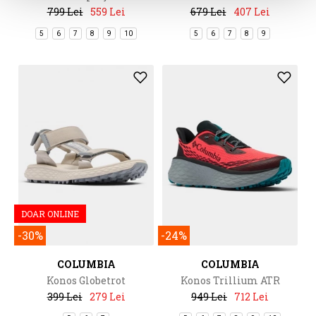
799 Lei
559 Lei
679 Lei
407 Lei
5
6
7
8
9
10
5
6
7
8
9
DOAR ONLINE
-30%
-24%
COLUMBIA
COLUMBIA
Konos Globetrot
Konos Trillium ATR
399 Lei
279 Lei
949 Lei
712 Lei