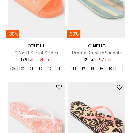
-30%
-30%
O'NEILL
O'NEILL
O'Neill Script Slides
Profile Graphic Sandals
179 Lei
125 Lei
139 Lei
97 Lei
36
37
38
39
40
41
36
37
38
39
40
41