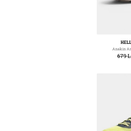
HEL
Anakin A
679 L