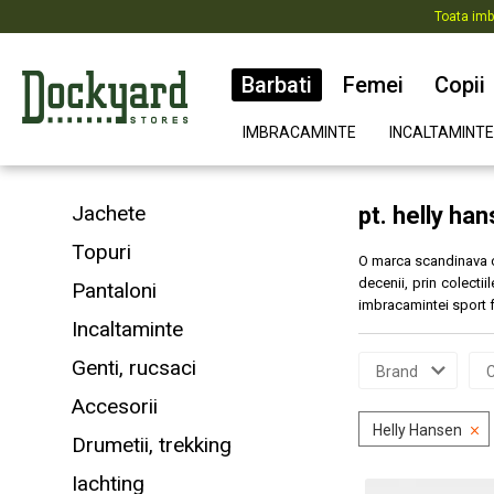
Toata imb
Barbati
Femei
Copii
IMBRACAMINTE
INCALTAMINTE
Jachete
pt. helly ha
Topuri
O marca scandinava cu
decenii, prin colectii
Pantaloni
imbracamintei sport fu
Incaltaminte
Genti, rucsaci
Brand
C
Accesorii
Helly Hansen
Drumetii, trekking
Iachting