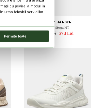
 sociale și pentru a analiza
rmații cu privire la modul în
n urma folosirii serviciilor
HELLY HANSEN
Stega Stega HT
819 Lei
573 Lei
Permite toate