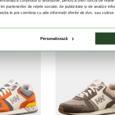
rsonaliza conținutul și anunțurile, pentru a oferi funcții de rețele
im partenerilor de rețele sociale, de publicitate și de analize info
ceștia le pot combina cu alte informații oferite de dvs. sau culese î
LY HANSEN
HELLY HANSEN
higa EVO 5
Hp Ahiga EVO 5
ei
519 Lei
649 Lei
519 Lei
Personalizează