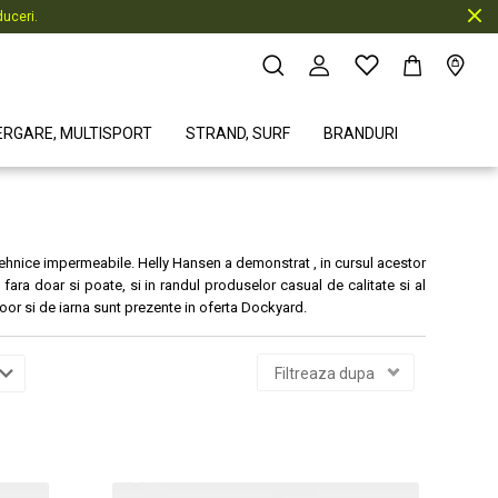
uceri.
ERGARE, MULTISPORT
STRAND, SURF
BRANDURI
 tehnice impermeabile. Helly Hansen a demonstrat , in cursul acestor
, fara doar si poate, si in randul produselor casual de calitate si al
door si de iarna sunt prezente in oferta Dockyard.
Filtreaza dupa