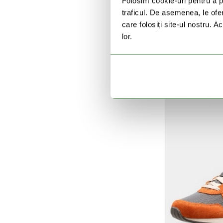
Folosim cookie-uri pentru a pe
traficul. De asemenea, le ofer
care folosiți site-ul nostru. A
lor.
HEL
Hp A
649 L