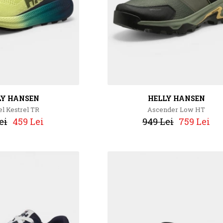
LY HANSEN
HELLY HANSEN
el Kestrel TR
Ascender Low HT
ei
459 Lei
949 Lei
759 Lei