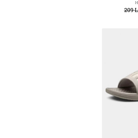
H
209 L