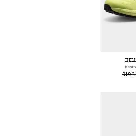
HEL
Kestr
919 L