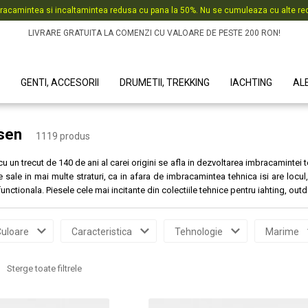
racamintea si incaltamintea redusa cu pana la 50%. Nu se cumuleaza cu alte red
LIVRARE GRATUITA LA COMENZI CU VALOARE DE PESTE 200 RON!
GENTI, ACCESORII
DRUMETII, TREKKING
IACHTING
AL
nsen
1119 produs
 un trecut de 140 de ani al carei origini se afla in dezvoltarea imbracamintei
le sale in mai multe straturi, ca in afara de imbracamintea tehnica isi are locul
nctionala. Piesele cele mai incitante din colectiile tehnice pentru iahting, out
uloare
Caracteristica
Tehnologie
Marime
Sterge toate filtrele