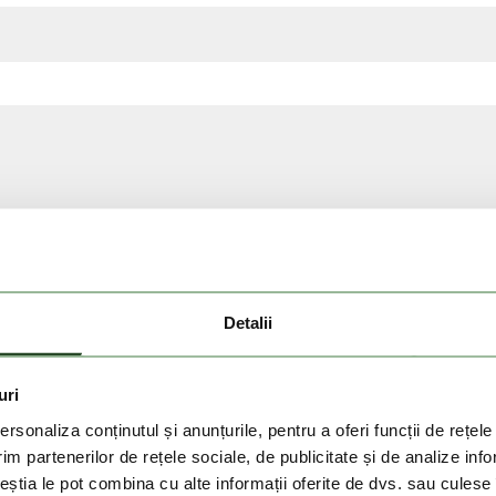
i
 prelucrarea datelor mele personale furnizate in meniul de contac
Detalii
uri
rsonaliza conținutul și anunțurile, pentru a oferi funcții de rețele
im partenerilor de rețele sociale, de publicitate și de analize info
ceștia le pot combina cu alte informații oferite de dvs. sau culese î