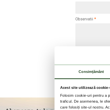
Observatii
*
*
Campuri obligatori
Sunt de acord cu
Consimțământ
Trimite
Acest site utilizează cookie-
Folosim cookie-uri pentru a pe
traficul. De asemenea, le ofer
care folosiți site-ul nostru. A