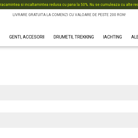
racamintea si incaltamintea redusa cu pana la 50%. Nu se cumuleaza cu alte red
LIVRARE GRATUITA LA COMENZI CU VALOARE DE PESTE 200 RON!
GENTI, ACCESORII
DRUMETII, TREKKING
IACHTING
AL