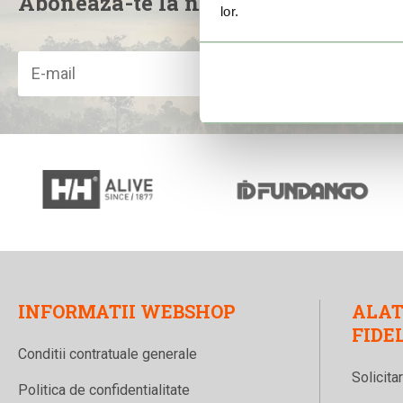
Aboneaza-te la newsletter
lor.
INFORMATII WEBSHOP
ALAT
FIDE
Conditii contratuale generale
Solicita
Politica de confidentialitate