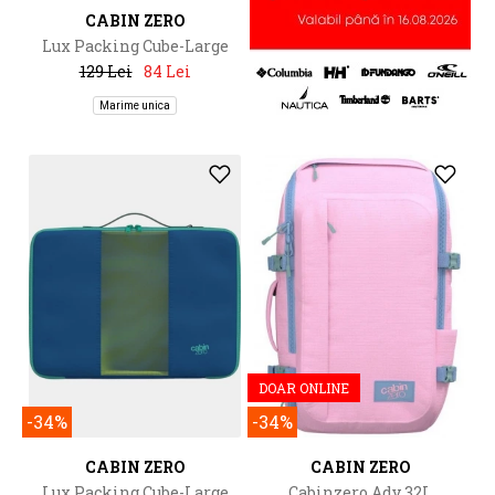
CABIN ZERO
Lux Packing Cube-Large
129 Lei
84 Lei
Marime unica
DOAR ONLINE
-34%
-34%
CABIN ZERO
CABIN ZERO
Lux Packing Cube-Large
Cabinzero Adv 32L