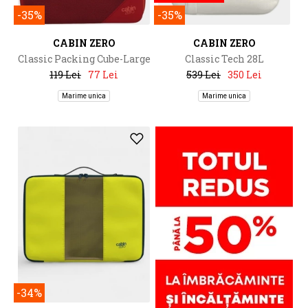
-35%
-35%
CABIN ZERO
CABIN ZERO
Classic Packing Cube-Large
Classic Tech 28L
119 Lei
77 Lei
539 Lei
350 Lei
Marime unica
Marime unica
-34%