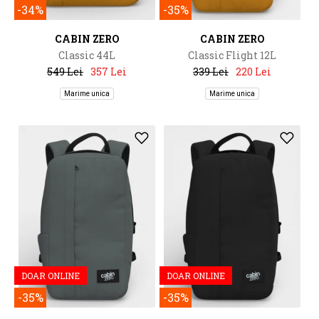
-34%
-35%
CABIN ZERO
CABIN ZERO
Classic 44L
Classic Flight 12L
549 Lei
357 Lei
339 Lei
220 Lei
Marime unica
Marime unica
DOAR ONLINE
DOAR ONLINE
-35%
-35%