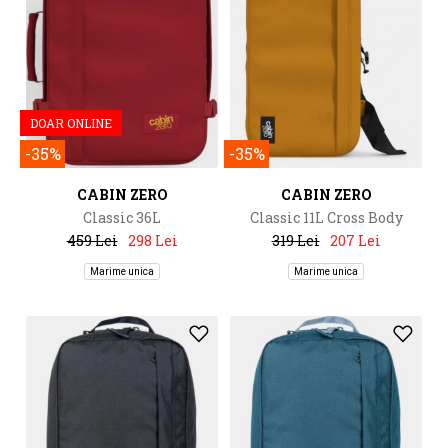
DOAR ONLINE
-35%
-35%
CABIN ZERO
CABIN ZERO
Classic 36L
Classic 11L Cross Body
459 Lei
298 Lei
319 Lei
207 Lei
Marime unica
Marime unica