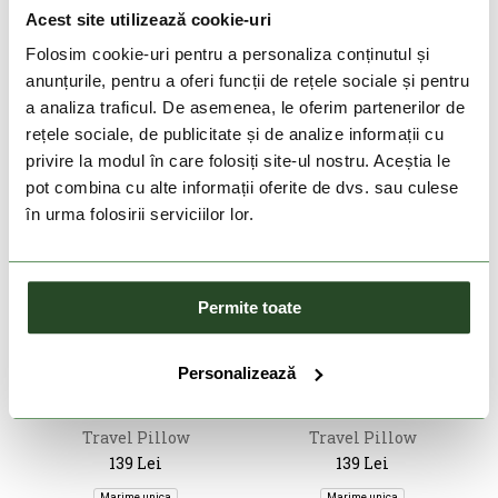
139 Lei
139 Lei
Acest site utilizează cookie-uri
Marime unica
Marime unica
Folosim cookie-uri pentru a personaliza conținutul și
anunțurile, pentru a oferi funcții de rețele sociale și pentru
a analiza traficul. De asemenea, le oferim partenerilor de
rețele sociale, de publicitate și de analize informații cu
privire la modul în care folosiți site-ul nostru. Aceștia le
pot combina cu alte informații oferite de dvs. sau culese
în urma folosirii serviciilor lor.
Permite toate
DOAR ONLINE
DOAR ONLINE
Personalizează
CABIN ZERO
CABIN ZERO
Travel Pillow
Travel Pillow
139 Lei
139 Lei
Marime unica
Marime unica