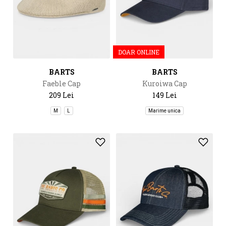
DOAR ONLINE
BARTS
BARTS
Faeble Cap
Kuroiwa Cap
209 Lei
149 Lei
M
L
Marime unica