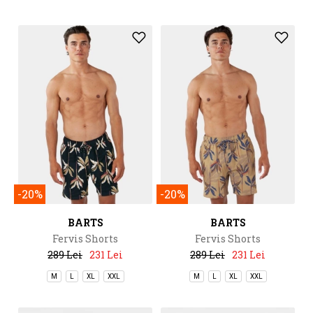
-20%
-20%
BARTS
BARTS
Fervis Shorts
Fervis Shorts
289 Lei
231 Lei
289 Lei
231 Lei
M
L
XL
XXL
M
L
XL
XXL