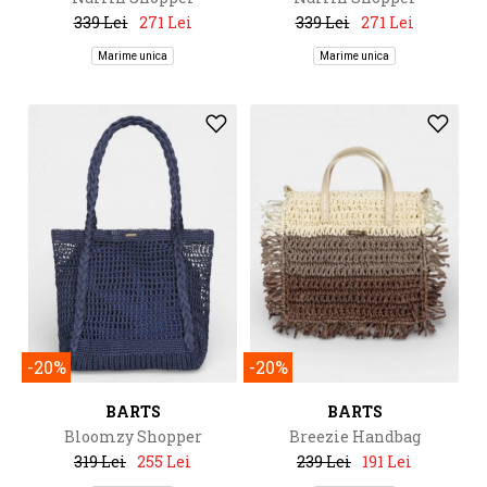
339 Lei
271 Lei
339 Lei
271 Lei
Marime unica
Marime unica
-20%
-20%
BARTS
BARTS
Bloomzy Shopper
Breezie Handbag
319 Lei
255 Lei
239 Lei
191 Lei