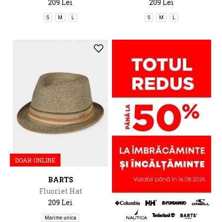
209 Lei
209 Lei
S
M
L
S
M
L
DOAR ONLINE
BARTS
Fluoriet Hat
209 Lei
Marime unica