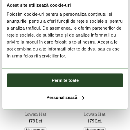
409 Lei
327 Lei
409 Lei
327 Lei
Acest site utilizează cookie-uri
Marime unica
Marime unica
Folosim cookie-uri pentru a personaliza conținutul și
anunțurile, pentru a oferi funcții de rețele sociale și pentru
a analiza traficul. De asemenea, le oferim partenerilor de
rețele sociale, de publicitate și de analize informații cu
privire la modul în care folosiți site-ul nostru. Aceștia le
pot combina cu alte informații oferite de dvs. sau culese
în urma folosirii serviciilor lor.
Permite toate
DOAR ONLINE
DOAR ONLINE
Personalizează
BARTS
BARTS
Lowan Hat
Lowan Hat
179 Lei
179 Lei
Marime unica
Marime unica