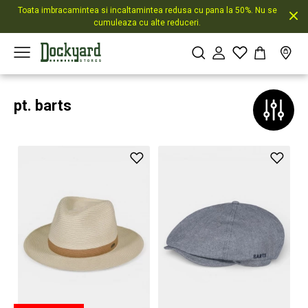
Toata imbracamintea si incaltamintea redusa cu pana la 50%. Nu se
cumuleaza cu alte reduceri.
pt. barts