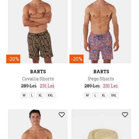
-20%
-20%
BARTS
BARTS
Covalla Shorts
Pego Shorts
289 Lei
231 Lei
289 Lei
231 Lei
M
L
XL
XXL
M
L
XL
XXL