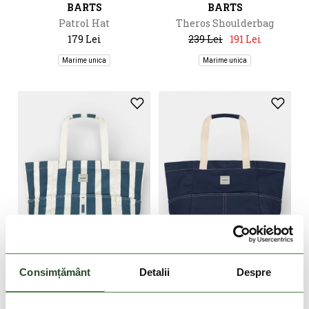
BARTS
BARTS
Patrol Hat
Theros Shoulderbag
179 Lei
239 Lei
191 Lei
Marime unica
Marime unica
-20%
-20%
Consimțământ
Detalii
Despre
BARTS
BARTS
Jondi Bag
Jondi Bag