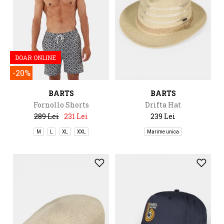
DOAR ONLINE
-20%
BARTS
BARTS
Fornollo Shorts
Drifta Hat
289 Lei
231 Lei
239 Lei
M
L
XL
XXL
Marime unica