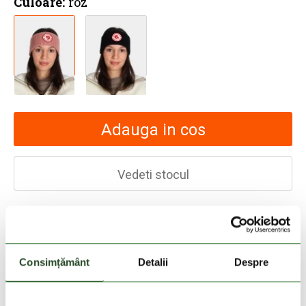
Culoare:
roz
Adauga in cos
Vedeti stocul
30 zile retur
livrare in 2-3 zile lucratoare
Consimțământ
Detalii
Despre
Livrare gratuita la comenzi cu valoare de peste
200 Lei