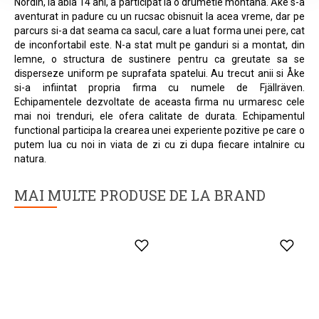
COLMAR
BARTS
NAU
Turner
Wilhelm Beanie
Nevado S
239 Lei
169 Lei
101 Lei
139 
Ca
Marime unica
Marime unica
Marime
Istoria Fjallraven incepe in anul1950, in Suedia, atunci cand Åke
Nordin, la abia 14 ani, a participat la o drumetie montana. Åke s-a
aventurat in padure cu un rucsac obisnuit la acea vreme, dar pe
parcurs si-a dat seama ca sacul, care a luat forma unei pere, cat
de inconfortabil este. N-a stat mult pe ganduri si a montat, din
lemne, o structura de sustinere pentru ca greutate sa se
disperseze uniform pe suprafata spatelui. Au trecut anii si Åke
si-a infiintat propria firma cu numele de Fjällräven.
Echipamentele dezvoltate de aceasta firma nu urmaresc cele
mai noi trenduri, ele ofera calitate de durata. Echipamentul
functional participa la crearea unei experiente pozitive pe care o
putem lua cu noi in viata de zi cu zi dupa fiecare intalnire cu
natura.