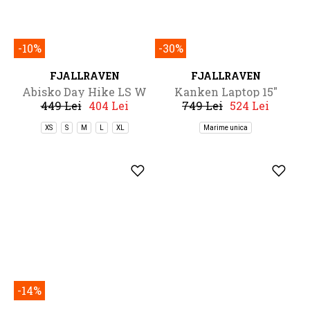
MAI MULTE PRODUSE DE LA BRAND
-10%
-30%
FJALLRAVEN
FJALLRAVEN
Abisko Day Hike LS W
Kanken Laptop 15"
449 Lei
404 Lei
749 Lei
524 Lei
XS
S
M
L
XL
Marime unica