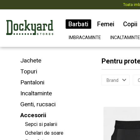
Toata imb
Barbati
Femei
Copii
IMBRACAMINTE
INCALTAMINTE
Jachete
Pentru prote
Topuri
Brand
C
Pantaloni
Incaltaminte
Genti, rucsaci
Accesorii
Sepci si palarii
Ochelari de soare