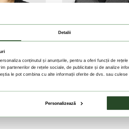
Detalii
uri
rsonaliza conținutul și anunțurile, pentru a oferi funcții de rețele
im partenerilor de rețele sociale, de publicitate și de analize info
ceștia le pot combina cu alte informații oferite de dvs. sau culese î
ALOMON
ATOMIC
Personalizează
excell Pro
Live Shield Amid Vest M LV1
ei
569 Lei
1 199 Lei
839 Lei