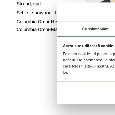
Strand, surf
Schi si snowboard
Columbia Omni-Heat Infinity
Columbia Omni-Max
Consimțământ
Acest site utilizează cookie-
Folosim cookie-uri pentru a pe
traficul. De asemenea, le ofer
care folosiți site-ul nostru. A
lor.
S
Fl
759 L