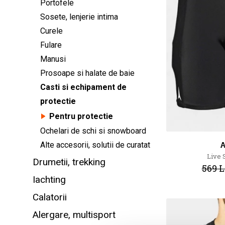
Portofele
Sosete, lenjerie intima
Curele
Fulare
Manusi
Prosoape si halate de baie
Casti si echipament de
protectie
Pentru protectie
Ochelari de schi si snowboard
Alte accesorii, solutii de curatat
A
Live 
Drumetii, trekking
569 L
Iachting
Calatorii
Alergare, multisport