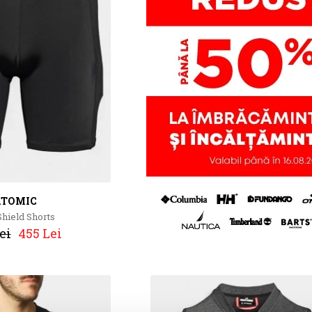
TOMIC
Shield Shorts
ei
455 Lei