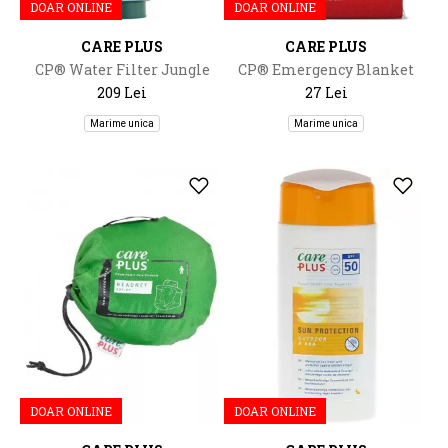
DOAR ONLINE
DOAR ONLINE
CARE PLUS
CARE PLUS
CP® Water Filter Jungle
CP® Emergency Blanket
Green
160x210cm
209 Lei
27 Lei
Marime unica
Marime unica
DOAR ONLINE
DOAR ONLINE