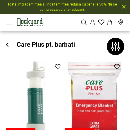
Toata imbracamintea si incaltamintea redusa cu pana la 50%. Nu se
cumuleaza cu alte reduceri.
Care Plus pt. barbati