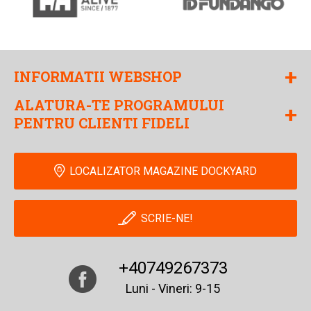
+
INFORMATII WEBSHOP
ALATURA-TE PROGRAMULUI
+
PENTRU CLIENTI FIDELI
LOCALIZATOR MAGAZINE DOCKYARD
SCRIE-NE!
+40749267373
Luni - Vineri: 9-15