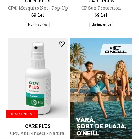
CARE PLUS
CARE PLUS
CP® Mosquito Net - Pop-Up
CP Sun Protection
Head Net
Outdoor&Sea SPF50, 100ml
69 Lei
69 Lei
Marime unica
Marime unica
DOAR ONLINE
CARE PLUS
CP® Anti-Insect - Natural
Spray, 60ml