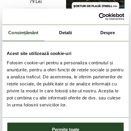
79 Lei
Marime unica
Consimțământ
Detalii
Despre
Acest site utilizează cookie-uri
Folosim cookie-uri pentru a personaliza conținutul și
anunțurile, pentru a oferi funcții de rețele sociale și pentru
a analiza traficul. De asemenea, le oferim partenerilor de
rețele sociale, de publicitate și de analize informații cu
privire la modul în care folosiți site-ul nostru. Aceștia le
DOAR ONLINE
DOAR ONLINE
pot combina cu alte informații oferite de dvs. sau culese
în urma folosirii serviciilor lor.
CARE PLUS
CARE PLUS
CP® Anti-Insect - Natural
CP® Anti-Insect DEET spray
Spray, 100ml
40%, 60ml
94 Lei
69 Lei
Permite toate
Marime unica
Marime unica