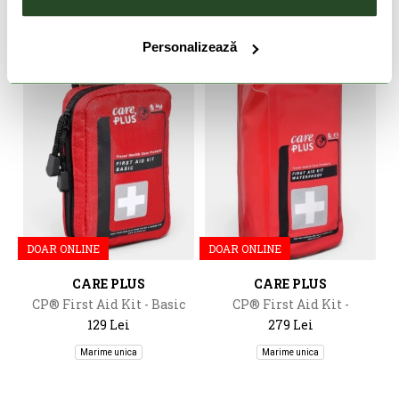
Personalizează
DOAR ONLINE
DOAR ONLINE
CARE PLUS
CARE PLUS
CP® First Aid Kit - Basic
CP® First Aid Kit -
Waterproof
129 Lei
279 Lei
Marime unica
Marime unica