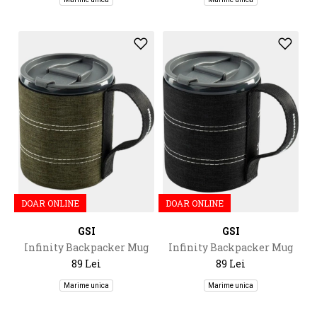
DOAR ONLINE
DOAR ONLINE
GSI
GSI
Infinity Backpacker Mug
Infinity Backpacker Mug
500Ml
500Ml
89 Lei
89 Lei
Marime unica
Marime unica