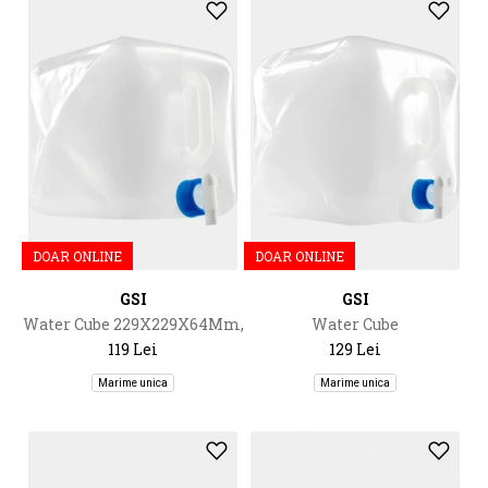
DOAR ONLINE
DOAR ONLINE
GSI
GSI
Water Cube 229X229X64Mm,
Water Cube
15L
267X267X64Mm, 20L
119 Lei
129 Lei
Marime unica
Marime unica