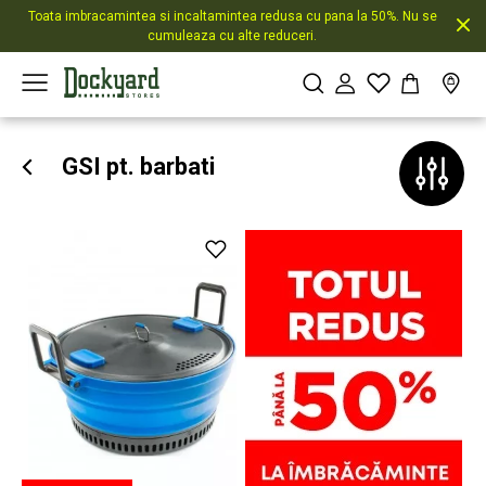
Toata imbracamintea si incaltamintea redusa cu pana la 50%. Nu se
cumuleaza cu alte reduceri.
GSI pt. barbati