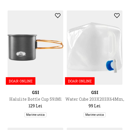
DOAR ONLINE
DOAR ONLINE
GSI
GSI
Halulite Bottle Cup 591Ml
Water Cube 203X203X64Mm,
10L
129 Lei
99 Lei
Marime unica
Marime unica