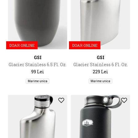
DOAR ONLINE
DOAR ONLINE
GSI
GSI
Glacier Stainless 6.5 Fl. Oz.
Glacier Stainless 6 Fl. Oz.
Doppio- Espresso
Hip Flask
99 Lei
229 Lei
Marime unica
Marime unica