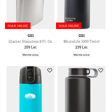
DOAR ONLINE
DOAR ONLINE
GSI
GSI
Glacier Stainless 8 Fl. Oz.
Microlite 1000 Twist
Hip Flask
259 Lei
239 Lei
Marime unica
Marime unica