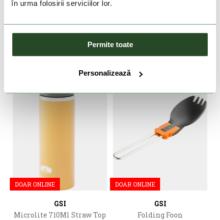
în urma folosirii serviciilor lor.
GSI
GSI
710 Microlite Bottle Straw
710 Microlite Bottle Straw
Top
Top
219 Lei
219 Lei
Permite toate
Marime unica
Marime unica
Personalizează
DOAR ONLINE
DOAR ONLINE
GSI
GSI
Microlite 710Ml Straw Top
Folding Foon