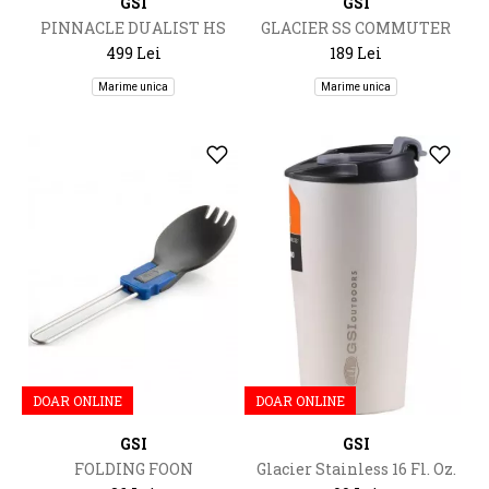
GSI
GSI
PINNACLE DUALIST HS
GLACIER SS COMMUTER
JAVAPRESS
499 Lei
189 Lei
Marime unica
Marime unica
DOAR ONLINE
DOAR ONLINE
GSI
GSI
FOLDING FOON
Glacier Stainless 16 Fl. Oz.
Americano