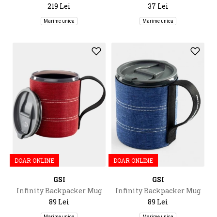
219 Lei
37 Lei
Marime unica
Marime unica
DOAR ONLINE
DOAR ONLINE
GSI
GSI
Infinity Backpacker Mug
Infinity Backpacker Mug
500Ml
500Ml
89 Lei
89 Lei
Marime unica
Marime unica