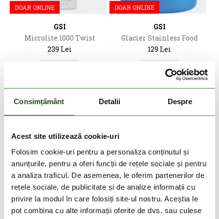
DOAR ONLINE
DOAR ONLINE
GSI
GSI
Microlite 1000 Twist
Glacier Stainless Food
Container 354Ml
239 Lei
129 Lei
Marime unica
Marime unica
Consimțământ
Detalii
Despre
Acest site utilizează cookie-uri
Folosim cookie-uri pentru a personaliza conținutul și
anunțurile, pentru a oferi funcții de rețele sociale și pentru
a analiza traficul. De asemenea, le oferim partenerilor de
rețele sociale, de publicitate și de analize informații cu
privire la modul în care folosiți site-ul nostru. Aceștia le
DOAR ONLINE
DOAR ONLINE
pot combina cu alte informații oferite de dvs. sau culese