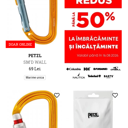
DOAR ONLINE
PETZL
SM'D WALL
69 Lei
Marime unica