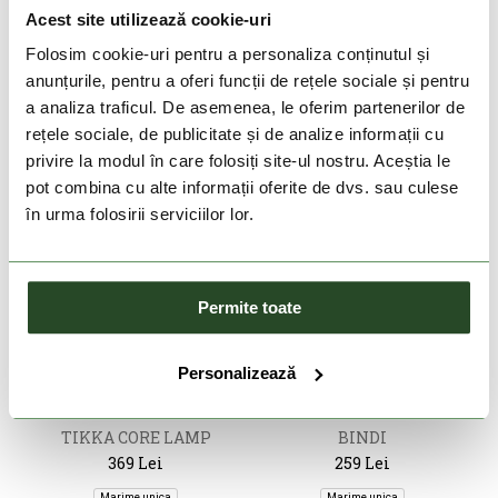
369 Lei
369 Lei
Acest site utilizează cookie-uri
Marime unica
Marime unica
Folosim cookie-uri pentru a personaliza conținutul și
anunțurile, pentru a oferi funcții de rețele sociale și pentru
a analiza traficul. De asemenea, le oferim partenerilor de
rețele sociale, de publicitate și de analize informații cu
privire la modul în care folosiți site-ul nostru. Aceștia le
pot combina cu alte informații oferite de dvs. sau culese
în urma folosirii serviciilor lor.
Permite toate
DOAR ONLINE
DOAR ONLINE
Personalizează
PETZL
PETZL
TIKKA CORE LAMP
BINDI
369 Lei
259 Lei
Marime unica
Marime unica