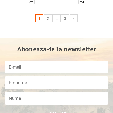
S/M
M/L
1
2
...
3
>
Aboneaza-te la newsletter