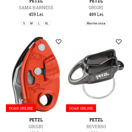
PETZL
PETZL
SAMA HARNESS
GRIGRI
459 Lei
489 Lei
S
M
L
XL
Marime unica
DOAR ONLINE
DOAR ONLINE
PETZL
PETZL
GRIGRI
REVERSO