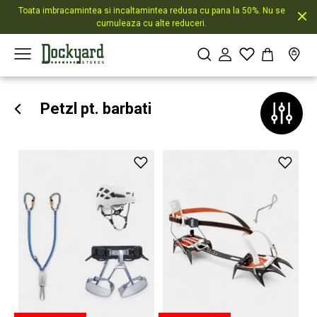
Toata imbracamintea si incaltamintea redusa cu pana la 50%. Nu se
cumuleaza cu alte reduceri.
Petzl pt. barbati