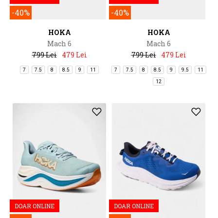
-40%
-40%
HOKA
HOKA
Mach 6
Mach 6
799 Lei
479 Lei
799 Lei
479 Lei
7
7.5
8
8.5
9
11
7
7.5
8
8.5
9
9.5
11
12
DOAR ONLINE
DOAR ONLINE