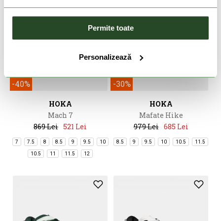
Permite toate
Personalizează
DOAR ONLINE
-40%
-30%
HOKA
HOKA
Mach 7
Mafate Hike
869 Lei
521 Lei
979 Lei
685 Lei
7
7.5
8
8.5
9
9.5
10
8.5
9
9.5
10
10.5
11.5
10.5
11
11.5
12