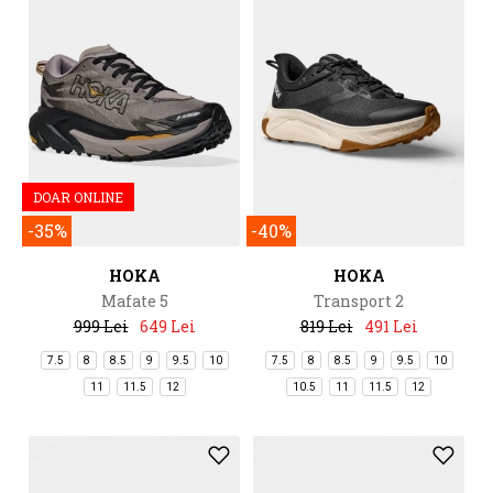
DOAR ONLINE
-35%
-40%
HOKA
HOKA
Mafate 5
Transport 2
999 Lei
649 Lei
819 Lei
491 Lei
7.5
8
8.5
9
9.5
10
7.5
8
8.5
9
9.5
10
11
11.5
12
10.5
11
11.5
12