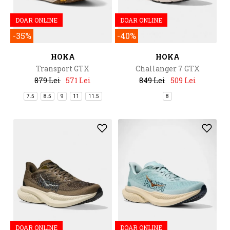
DOAR ONLINE
DOAR ONLINE
-35%
-40%
HOKA
HOKA
Transport GTX
Challanger 7 GTX
879 Lei
571 Lei
849 Lei
509 Lei
7.5
8.5
9
11
11.5
8
DOAR ONLINE
DOAR ONLINE