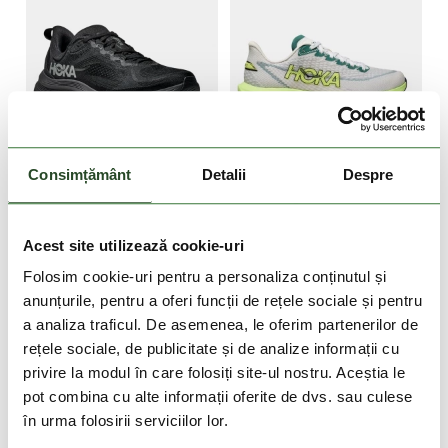
DOAR ONLINE
DOAR ONLINE
Consimțământ
Detalii
Despre
-35%
-40%
HOKA
HOKA
Acest site utilizează cookie-uri
Kawana 3
Mach 7
759 Lei
493 Lei
869 Lei
521 Lei
Folosim cookie-uri pentru a personaliza conținutul și
anunțurile, pentru a oferi funcții de rețele sociale și pentru
7.5
8
8.5
9
9.5
10
7.5
11
a analiza traficul. De asemenea, le oferim partenerilor de
10.5
11
11.5
rețele sociale, de publicitate și de analize informații cu
privire la modul în care folosiți site-ul nostru. Aceștia le
pot combina cu alte informații oferite de dvs. sau culese
în urma folosirii serviciilor lor.