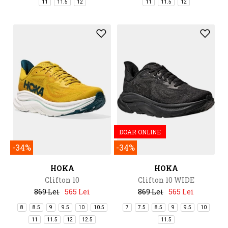
11
11.5
12
11
11.5
12
DOAR ONLINE
-34%
-34%
HOKA
HOKA
Clifton 10
Clifton 10 WIDE
869 Lei
565 Lei
869 Lei
565 Lei
8
8.5
9
9.5
10
10.5
7
7.5
8.5
9
9.5
10
11
11.5
12
12.5
11.5