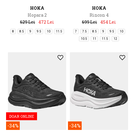
HOKA
HOKA
Hopara 2
Rincon 4
629 Lei
472 Lei
699 Lei
454 Lei
8
8.5
9
9.5
10
11.5
7
7.5
8.5
9
9.5
10
10.5
11
11.5
12
DOAR ONLINE
-34%
-34%