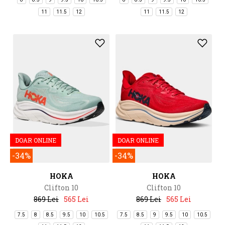
11
11.5
12
11
11.5
12
DOAR ONLINE
DOAR ONLINE
-34%
-34%
HOKA
HOKA
Clifton 10
Clifton 10
869 Lei
565 Lei
869 Lei
565 Lei
7.5
8
8.5
9.5
10
10.5
7.5
8.5
9
9.5
10
10.5