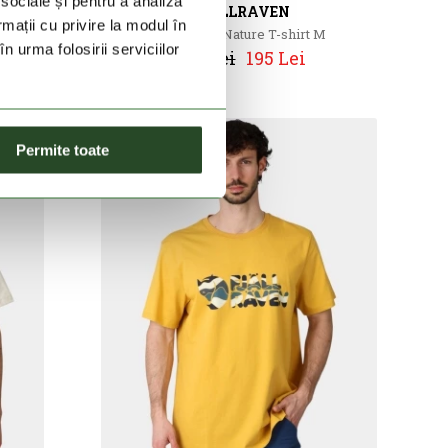
 sociale și pentru a analiza
FJALLRAVEN
rmații cu privire la modul în
Walk With Nature T-shirt M
n urma folosirii serviciilor
279 Lei
195 Lei
Permite toate