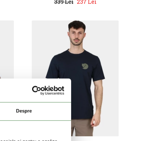
339 Lei
237 Lei
Despre