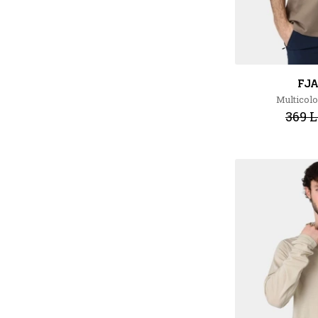
FJ
Multicolo
369 L