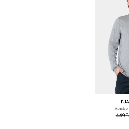
FJ
Abisko 
449 L