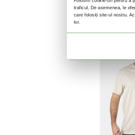
Folosim cookie-uri pentru a pe
FJ
traficul. De asemenea, le ofer
Walk With
care folosiți site-ul nostru. A
279 L
lor.