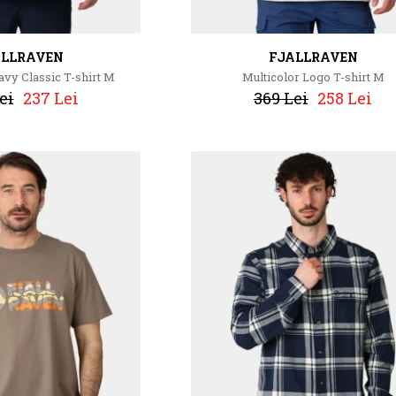
ALLRAVEN
FJALLRAVEN
avy Classic T-shirt M
Multicolor Logo T-shirt M
ei
237 Lei
369 Lei
258 Lei