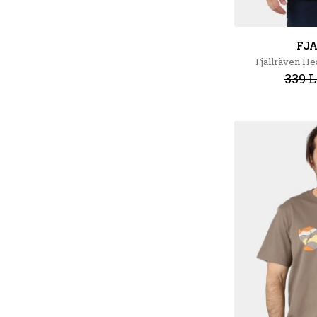
FJ
Fjällräven He
339 L