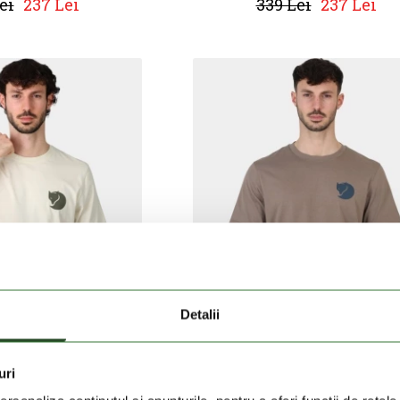
ei
237 Lei
339 Lei
237 Lei
Detalii
uri