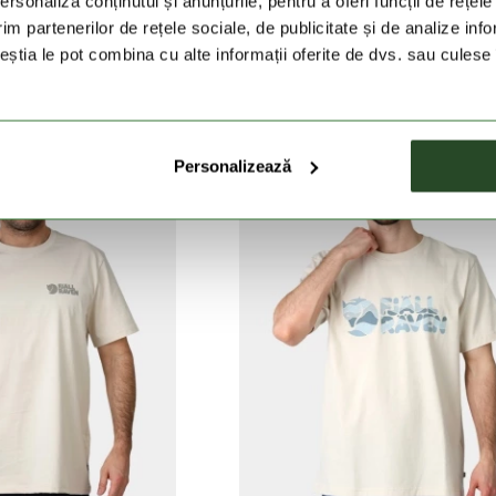
rsonaliza conținutul și anunțurile, pentru a oferi funcții de rețele
ALLRAVEN
FJALLRAVEN
im partenerilor de rețele sociale, de publicitate și de analize info
 Nature T-shirt M
Walk With Nature T-shirt M
ceștia le pot combina cu alte informații oferite de dvs. sau culese î
ei
195 Lei
279 Lei
195 Lei
Personalizează