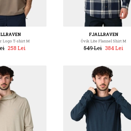
ALLRAVEN
FJALLRAVEN
r Logo T-shirt M
Övik Lite Flannel Shirt M
ei
258 Lei
549 Lei
384 Lei