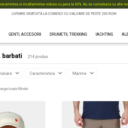
racamintea si incaltamintea redusa cu pana la 50%. Nu se cumuleaza cu alte red
LIVRARE GRATUITA LA COMENZI CU VALOARE DE PESTE 200 RON!
GENTI, ACCESORII
DRUMETII, TREKKING
IACHTING
AL
. barbati
214 produs
uloare
Caracteristica
Marime
erge toate filtrele