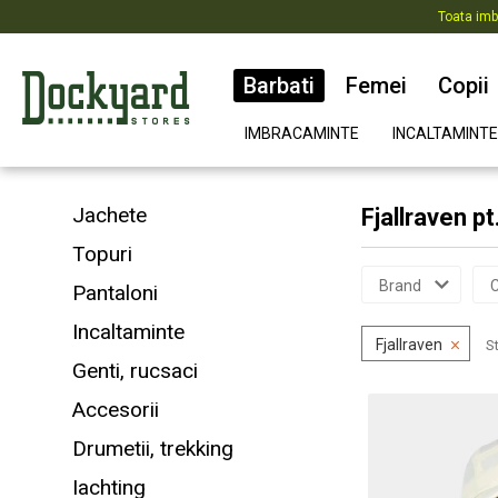
Toata imb
Barbati
Femei
Copii
IMBRACAMINTE
INCALTAMINTE
Jachete
Fjallraven pt
Topuri
Brand
C
Pantaloni
Incaltaminte
Fjallraven
St
Genti, rucsaci
Accesorii
Drumetii, trekking
Iachting