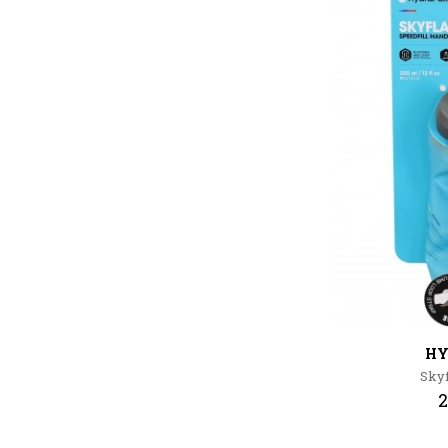
HY
Skyf
2