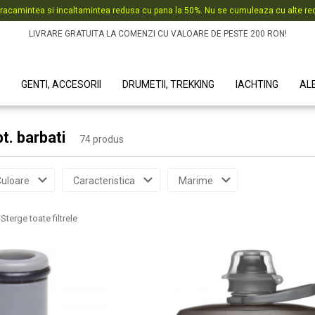
racamintea si incaltamintea redusa cu pana la 50%. Nu se cumuleaza cu alte red
LIVRARE GRATUITA LA COMENZI CU VALOARE DE PESTE 200 RON!
GENTI, ACCESORII
DRUMETII, TREKKING
IACHTING
AL
. barbati
74 produs
uloare
Caracteristica
Marime
Sterge toate filtrele