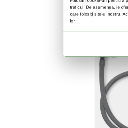
Folosim cookie-uri pentru a pe
HY
traficul. De asemenea, le ofer
W
care folosiți site-ul nostru. A
lor.