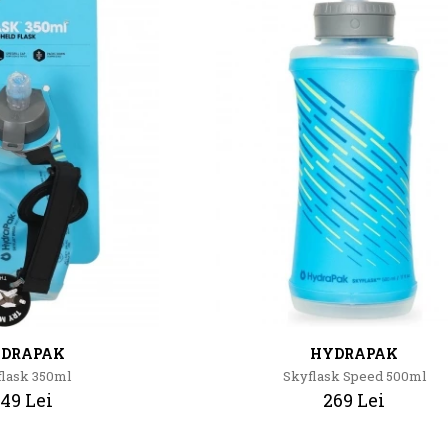
DRAPAK
HYDRAPAK
lask 350ml
Skyflask Speed 500ml
49 Lei
269 Lei