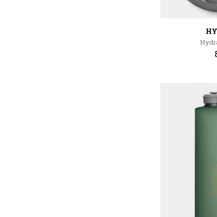
HY
Hydra