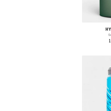
HY
S
1