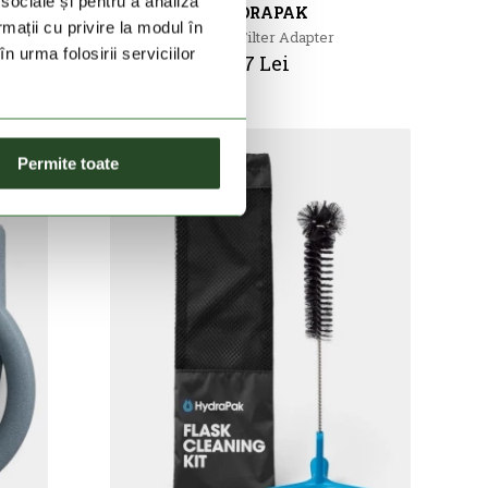
 sociale și pentru a analiza
HYDRAPAK
rmații cu privire la modul în
28 Mm Filter Adapter
n urma folosirii serviciilor
37 Lei
Permite toate