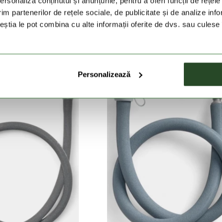
rsonaliza conținutul și anunțurile, pentru a oferi funcții de rețele
DRAPAK
HYDRAPAK
im partenerilor de rețele sociale, de publicitate și de analize info
atergate
Plug-N-Play Cap
ceștia le pot combina cu alte informații oferite de dvs. sau culese î
37 Lei
59 Lei
Personalizează