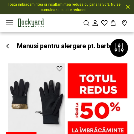
Toata imbracamintea si incaltamintea redusa cu pana la 50%. Nu se
cumuleaza cu alte reduceri.
Manusi pentru alergare pt. barbati