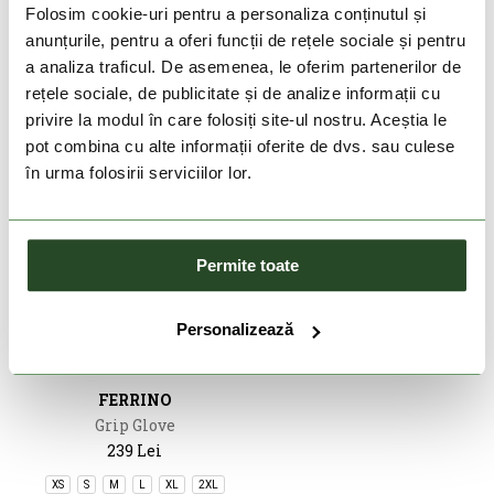
219 Lei
131 Lei
269 Lei
Folosim cookie-uri pentru a personaliza conținutul și
anunțurile, pentru a oferi funcții de rețele sociale și pentru
SM
MD
LG
XL
S
M
L
2XL
a analiza traficul. De asemenea, le oferim partenerilor de
rețele sociale, de publicitate și de analize informații cu
privire la modul în care folosiți site-ul nostru. Aceștia le
pot combina cu alte informații oferite de dvs. sau culese
în urma folosirii serviciilor lor.
Permite toate
Personalizează
DOAR ONLINE
FERRINO
Grip Glove
239 Lei
XS
S
M
L
XL
2XL