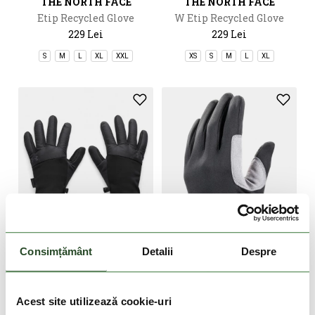
THE NORTH FACE
THE NORTH FACE
Etip Recycled Glove
W Etip Recycled Glove
229 Lei
229 Lei
S
M
L
XL
XXL
XS
S
M
L
XL
DOAR ONLINE
Consimțământ
Detalii
Despre
-40%
DOAR ONLINE
UNDER ARMOUR
FERRINO
M's Storm Fleece Run Gloves
Meta Glove
Acest site utilizează cookie-uri