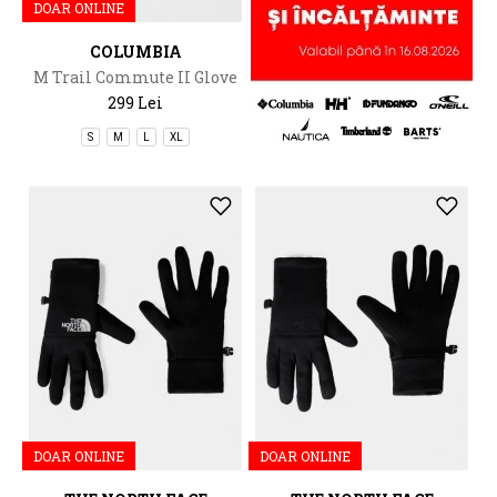
DOAR ONLINE
COLUMBIA
M Trail Commute II Glove
299 Lei
S
M
L
XL
DOAR ONLINE
DOAR ONLINE