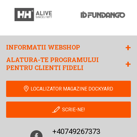
+
INFORMATII WEBSHOP
ALATURA-TE PROGRAMULUI
+
PENTRU CLIENTI FIDELI
LOCALIZATOR MAGAZINE DOCKYARD
SCRIE-NE!
+40749267373