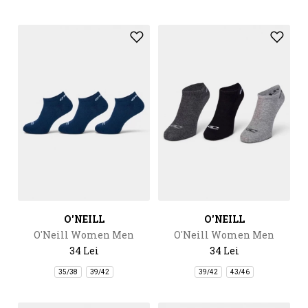
O'NEILL
O'NEILL
O'Neill Women Men
O'Neill Women Men
Sneaker Socks 3-Pack
Sneaker Socks 3-Pack
34 Lei
34 Lei
35/38
39/42
39/42
43/46