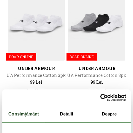
DOAR ONLINE
DOAR ONLINE
UNDER ARMOUR
UNDER ARMOUR
UA Performance Cotton 3pk
UA Performance Cotton 3pk
NS
NS
99 Lei
99 Lei
MD
LG
MD
LG
Consimțământ
Detalii
Despre