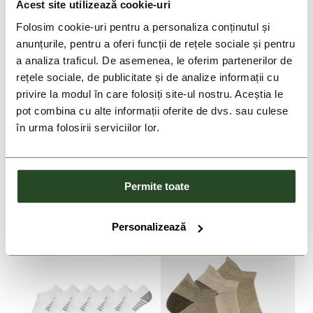
Acest site utilizează cookie-uri
Folosim cookie-uri pentru a personaliza conținutul și
anunțurile, pentru a oferi funcții de rețele sociale și pentru
a analiza traficul. De asemenea, le oferim partenerilor de
rețele sociale, de publicitate și de analize informații cu
privire la modul în care folosiți site-ul nostru. Aceștia le
pot combina cu alte informații oferite de dvs. sau culese
în urma folosirii serviciilor lor.
O'NEILL
COLUMBIA
O'Neill Women Men
6PP FASHION NO-SHOW
Sneaker Socks 3-Pack
WITH PIQUE FOOTBED
34 Lei
109 Lei
Permite toate
39/42
39-42
Personalizează