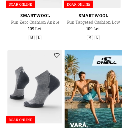
DOAR ONLINE
DOAR ONLINE
SMARTWOOL
SMARTWOOL
Run Zero Cushion Ankle
Run Targeted Cushion Low
Socks
Ankle Socks Run
109 Lei
109 Lei
M
L
M
L
DOAR ONLINE