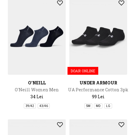
DOAR ONLINE
O'NEILL
UNDER ARMOUR
O'Neill Women Men
UA Performance Cotton 3pk
Sneaker Socks 3-Pack
NS
34 Lei
99 Lei
39/42
43/46
SM
MD
LG