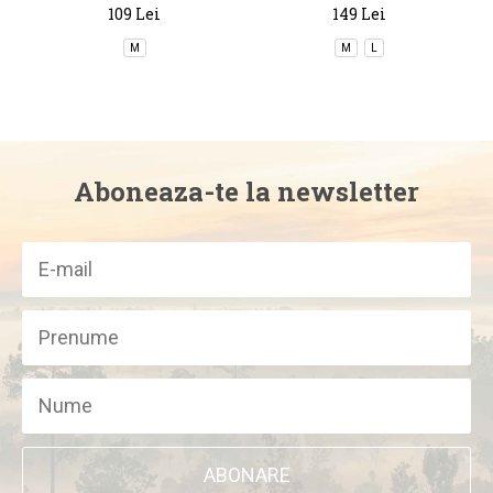
Ankle Socks
Summit Sector
109 Lei
149 Lei
M
M
L
Aboneaza-te la newsletter
ABONARE