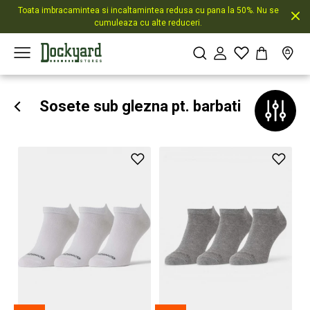
Toata imbracamintea si incaltamintea redusa cu pana la 50%. Nu se
cumuleaza cu alte reduceri.
Sosete sub glezna pt. barbati