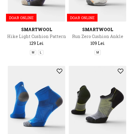
DOAR ONLINE
DOAR ONLINE
SMARTWOOL
SMARTWOOL
Hike Light Cushion Pattern
Run Zero Cushion Ankle
Ankle Socks Hike
Socks
129 Lei
109 Lei
M
L
M