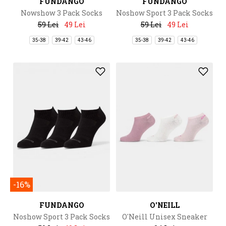
FUNDANGO
FUNDANGO
Nowshow 3 Pack Socks
Noshow Sport 3 Pack Socks
59 Lei
49 Lei
59 Lei
49 Lei
35-38
39-42
43-46
35-38
39-42
43-46
-16%
FUNDANGO
O'NEILL
Noshow Sport 3 Pack Socks
O'Neill Unisex Sneaker
Socks 3-Pack