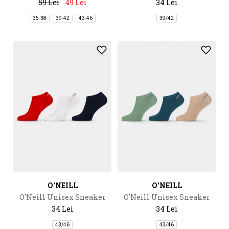
59 Lei
49 Lei
34 Lei
35-38
39-42
43-46
39/42
O'NEILL
O'NEILL
O'Neill Unisex Sneaker
O'Neill Unisex Sneaker
Socks 3-Pack
Socks 3-Pack
34 Lei
34 Lei
43/46
43/46