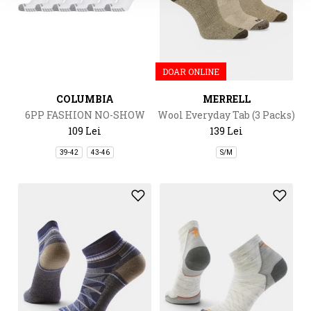
DOAR ONLINE
COLUMBIA
MERRELL
6PP FASHION NO-SHOW
Wool Everyday Tab (3 Packs)
WITH PIQUE FOOTBED
109 Lei
139 Lei
39-42
43-46
S/M