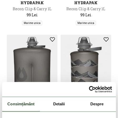
HYDRAPAK
HYDRAPAK
Recon Clip & Carry 1L
Recon Clip & Carry 1L
99 Lei
99 Lei
Marime unica
Marime unica
DOAR ONLINE
DOAR ONLINE
Consimțământ
Detalii
Despre
HYDRAPAK
HYDRAPAK
Stow 1L
Stow Mountain Edition