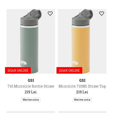
DOAR ONLINE
DOAR ONLINE
GSI
GSI
710 Microlite Bottle Straw
Microlite 710Ml Straw Top
Top
219 Lei
219 Lei
Marime unica
Marime unica