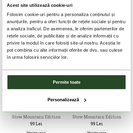
350Ml
129 Lei
99 Lei
Acest site utilizează cookie-uri
Marime unica
Marime unica
Folosim cookie-uri pentru a personaliza conținutul și
anunțurile, pentru a oferi funcții de rețele sociale și pentru
a analiza traficul. De asemenea, le oferim partenerilor de
rețele sociale, de publicitate și de analize informații cu
privire la modul în care folosiți site-ul nostru. Aceștia le
pot combina cu alte informații oferite de dvs. sau culese
în urma folosirii serviciilor lor.
Permite toate
DOAR ONLINE
DOAR ONLINE
Personalizează
HYDRAPAK
HYDRAPAK
Stow Mountain Edition
Stow Mountain Edition
350Ml
350Ml
99 Lei
99 Lei
Marime unica
Marime unica