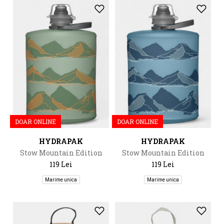
DOAR ONLINE
DOAR ONLINE
HYDRAPAK
HYDRAPAK
Stow Mountain Edition
Stow Mountain Edition
500Ml
500Ml
119 Lei
119 Lei
Marime unica
Marime unica