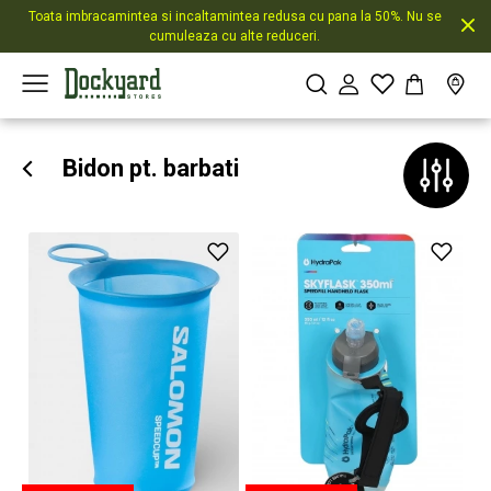
Toata imbracamintea si incaltamintea redusa cu pana la 50%. Nu se
cumuleaza cu alte reduceri.
Bidon pt. barbati