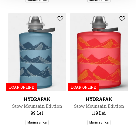
DOAR ONLINE
DOAR ONLINE
HYDRAPAK
HYDRAPAK
Stow Mountain Edition
Stow Mountain Edition
350Ml
500Ml
99 Lei
119 Lei
Marime unica
Marime unica