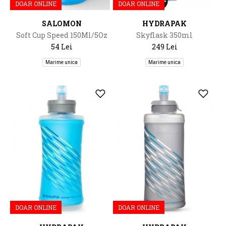
DOAR ONLINE
DOAR ONLINE
SALOMON
HYDRAPAK
Soft Cup Speed 150Ml/5Oz
Skyflask 350ml
54 Lei
249 Lei
Marime unica
Marime unica
DOAR ONLINE
DOAR ONLINE