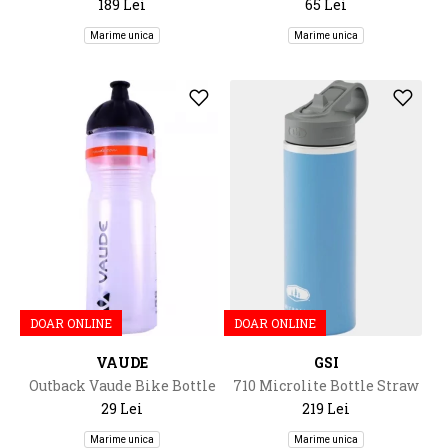
189 Lei
65 Lei
Marime unica
Marime unica
DOAR ONLINE
DOAR ONLINE
VAUDE
GSI
Outback Vaude Bike Bottle
710 Microlite Bottle Straw
0,75L
Top
29 Lei
219 Lei
Marime unica
Marime unica