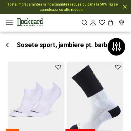
Toata imbracamintea si incaltamintea redusa cu pana la 50%. Nu se
cumuleaza cu alte reduceri.
Sosete sport, jambiere pt. barbati