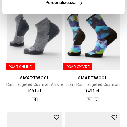
Personalizează
DOAR ONLINE
DOAR ONLINE
SMARTWOOL
SMARTWOOL
Run Targeted Cushion Ankle
Trail Run Targeted Cushion
Socks
Summit Sector
109 Lei
149 Lei
M
M
L