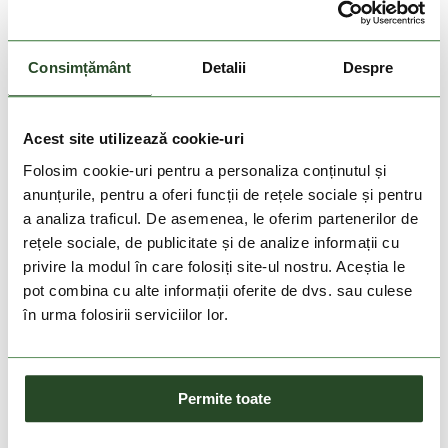
Consimțământ
Detalii
Despre
Acest site utilizează cookie-uri
Folosim cookie-uri pentru a personaliza conținutul și
anunțurile, pentru a oferi funcții de rețele sociale și pentru
a analiza traficul. De asemenea, le oferim partenerilor de
rețele sociale, de publicitate și de analize informații cu
privire la modul în care folosiți site-ul nostru. Aceștia le
DOAR ONLINE
DOAR ONLINE
pot combina cu alte informații oferite de dvs. sau culese
în urma folosirii serviciilor lor.
SMARTWOOL
SMARTWOOL
Run Zero Cushion Ankle
Run Targeted Cushion Low
Socks
Ankle Socks Run
109 Lei
109 Lei
Permite toate
M
L
M
L