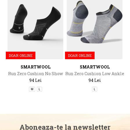
DOAR ONLINE
DOAR ONLINE
SMARTWOOL
SMARTWOOL
Run Zero Cushion No Show
Run Zero Cushion Low Ankle
Socks
Socks
94 Lei
94 Lei
M
L
L
Aboneaza-te la newsletter