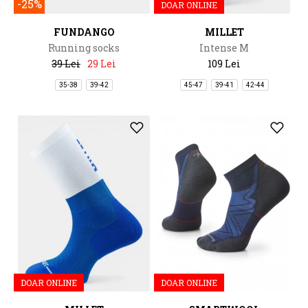
-25%
DOAR ONLINE
FUNDANGO
MILLET
Running socks
Intense M
39 Lei
29 Lei
109 Lei
35-38
39-42
45-47
39-41
42-44
DOAR ONLINE
DOAR ONLINE