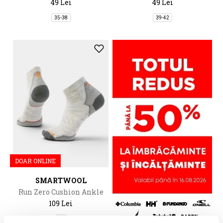
49 Lei
49 Lei
35-38
39-42
DOAR ONLINE
SMARTWOOL
Run Zero Cushion Ankle
Socks
109 Lei
M