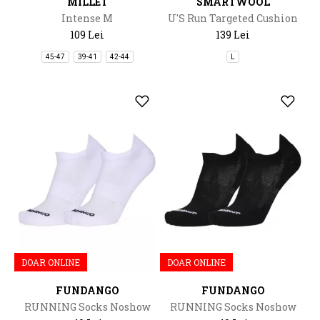
MILLET
SMARTWOOL
Intense M
U'S Run Targeted Cushion
Ankle Socks
109 Lei
139 Lei
45-47
39-41
42-44
L
DOAR ONLINE
DOAR ONLINE
FUNDANGO
FUNDANGO
RUNNING Socks Noshow
RUNNING Socks Noshow