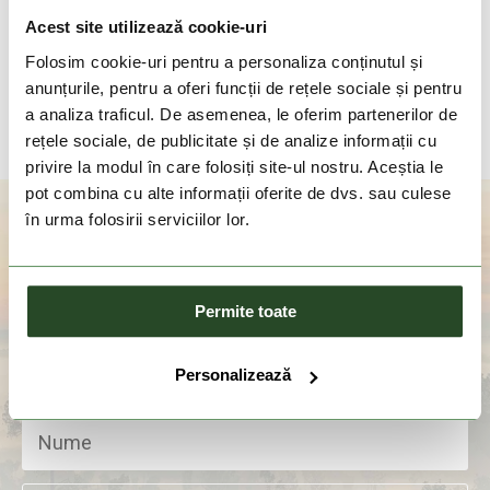
LIFEMARQUE
European Travel Adaptor
Acest site utilizează cookie-uri
with USB + USB C
129 Lei
Folosim cookie-uri pentru a personaliza conținutul și
anunțurile, pentru a oferi funcții de rețele sociale și pentru
Marime unica
a analiza traficul. De asemenea, le oferim partenerilor de
rețele sociale, de publicitate și de analize informații cu
privire la modul în care folosiți site-ul nostru. Aceștia le
pot combina cu alte informații oferite de dvs. sau culese
în urma folosirii serviciilor lor.
Aboneaza-te la newsletter
Permite toate
Personalizează