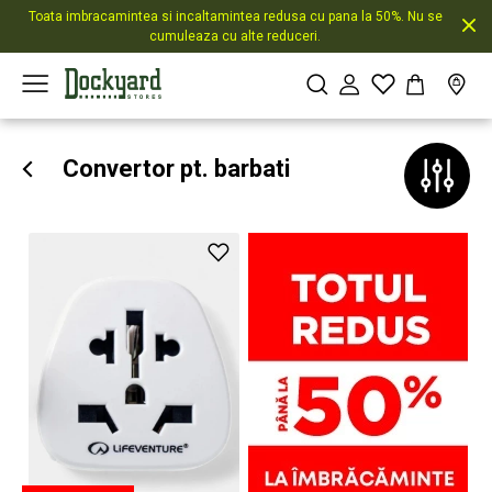
Toata imbracamintea si incaltamintea redusa cu pana la 50%. Nu se
cumuleaza cu alte reduceri.
Convertor pt. barbati