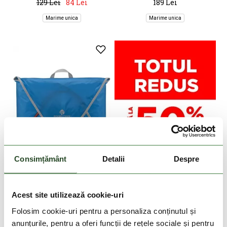
129 Lei
84 Lei
189 Lei
Marime unica
Marime unica
Consimțământ
Detalii
Despre
DOAR ONLINE
EAGLE CREEK
Specter Garment Folder M
Acest site utilizează cookie-uri
189 Lei
Folosim cookie-uri pentru a personaliza conținutul și
anunțurile, pentru a oferi funcții de rețele sociale și pentru
Marime unica