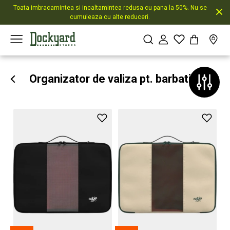
Toata imbracamintea si incaltamintea redusa cu pana la 50%. Nu se
cumuleaza cu alte reduceri.
Organizator de valiza pt. barbati