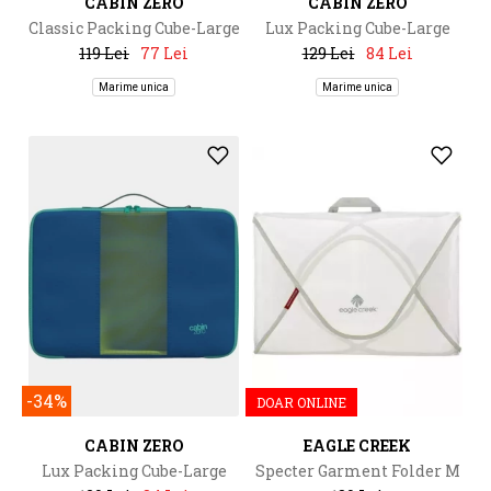
CABIN ZERO
CABIN ZERO
Classic Packing Cube-Large
Lux Packing Cube-Large
119 Lei
77 Lei
129 Lei
84 Lei
Marime unica
Marime unica
-34%
DOAR ONLINE
CABIN ZERO
EAGLE CREEK
Lux Packing Cube-Large
Specter Garment Folder M