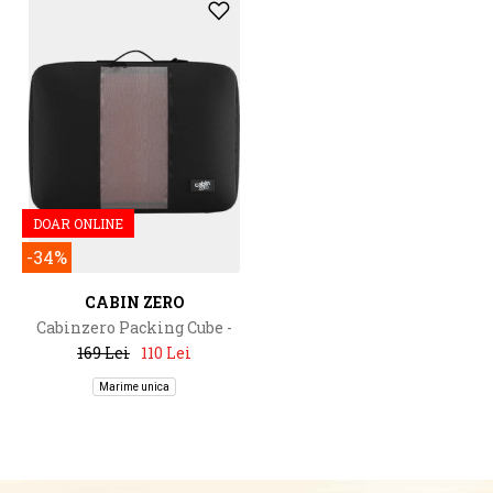
DOAR ONLINE
-34%
CABIN ZERO
Cabinzero Packing Cube -
Large
169 Lei
110 Lei
Marime unica