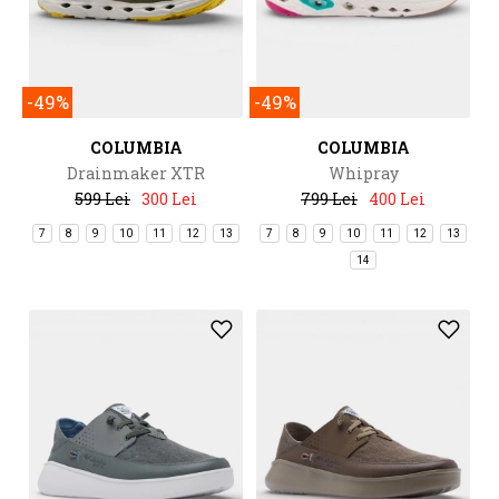
-49%
-49%
COLUMBIA
COLUMBIA
Drainmaker XTR
Whipray
599 Lei
300 Lei
799 Lei
400 Lei
7
8
9
10
11
12
13
7
8
9
10
11
12
13
14