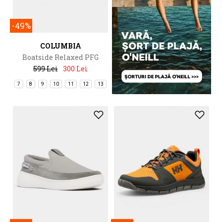
-49%
COLUMBIA
Boatside Relaxed PFG
599 Lei
300 Lei
7
8
9
10
11
12
13