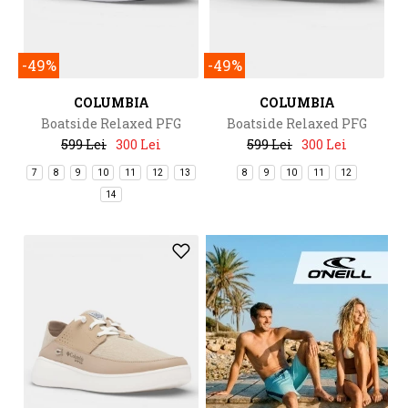
-49%
-49%
COLUMBIA
COLUMBIA
Boatside Relaxed PFG
Boatside Relaxed PFG
599 Lei
300 Lei
599 Lei
300 Lei
7
8
9
10
11
12
13
8
9
10
11
12
14