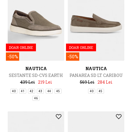
DOAR ONLINE
DOAR ONLINE
-50%
-50%
NAUTICA
NAUTICA
SESTANTE SD-CVS EARTH
PANAREA SD LT CARIBOU
439 Lei
219 Lei
569 Lei
284 Lei
40
41
42
43
44
45
40
45
46