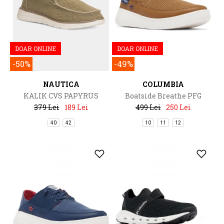
DOAR ONLINE
DOAR ONLINE
-50%
-49%
NAUTICA
COLUMBIA
KALIK CVS PAPYRUS
Boatside Breathe PFG
379 Lei
189 Lei
499 Lei
250 Lei
40
42
10
11
12