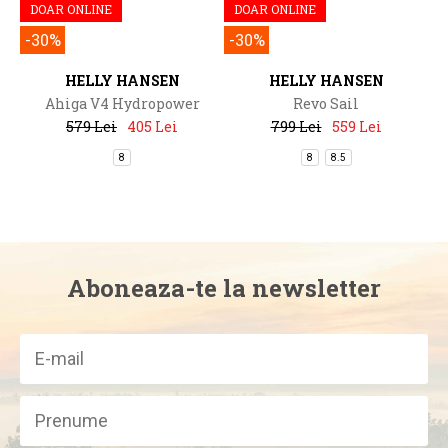
DOAR ONLINE
DOAR ONLINE
-30%
-30%
HELLY HANSEN
HELLY HANSEN
Ahiga V4 Hydropower
Revo Sail
579 Lei
405 Lei
799 Lei
559 Lei
8
8
8.5
Aboneaza-te la newsletter