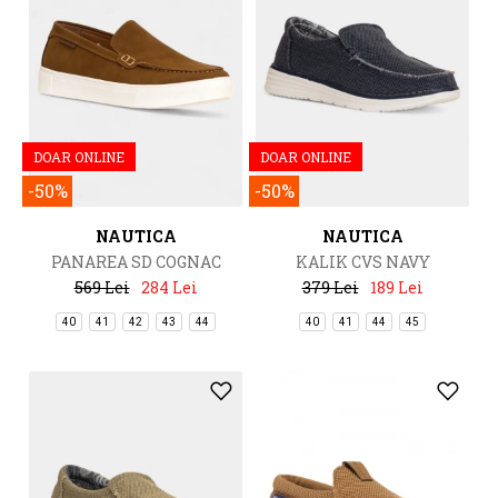
DOAR ONLINE
DOAR ONLINE
-50%
-50%
NAUTICA
NAUTICA
PANAREA SD COGNAC
KALIK CVS NAVY
569 Lei
284 Lei
379 Lei
189 Lei
40
41
42
43
44
40
41
44
45