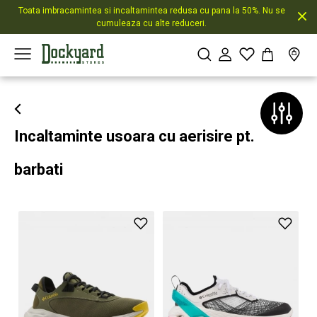
Toata imbracamintea si incaltamintea redusa cu pana la 50%. Nu se
cumuleaza cu alte reduceri.
Incaltaminte usoara cu aerisire pt.
barbati