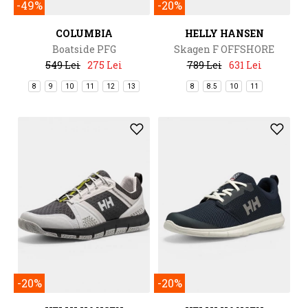
-49%
-20%
COLUMBIA
HELLY HANSEN
Boatside PFG
Skagen F OFFSHORE
549 Lei
275 Lei
789 Lei
631 Lei
8
9
10
11
12
13
8
8.5
10
11
-20%
-20%