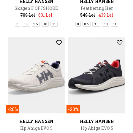
HELLY HANSEN
HELLY HANSEN
Skagen F OFFSHORE
Feathering Her
FEATHERING
789 Lei
631 Lei
549 Lei
439 Lei
8
8.5
9.5
10
11
8
8.5
9.5
10
11
-20%
-20%
HELLY HANSEN
HELLY HANSEN
Hp Ahiga EVO 5
Hp Ahiga EVO 5