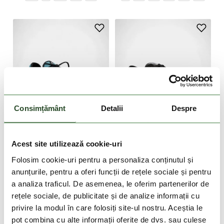
Consimțământ
Detalii
Despre
DOAR ONLINE
DOAR ONLINE
-49%
-49%
Acest site utilizează cookie-uri
Folosim cookie-uri pentru a personaliza conținutul și
COLUMBIA
COLUMBIA
Drainmaker XTR
Boatside Relaxed PFG
anunțurile, pentru a oferi funcții de rețele sociale și pentru
599 Lei
300 Lei
599 Lei
300 Lei
a analiza traficul. De asemenea, le oferim partenerilor de
rețele sociale, de publicitate și de analize informații cu
8
11
12
13
14
10
11
12
privire la modul în care folosiți site-ul nostru. Aceștia le
pot combina cu alte informații oferite de dvs. sau culese