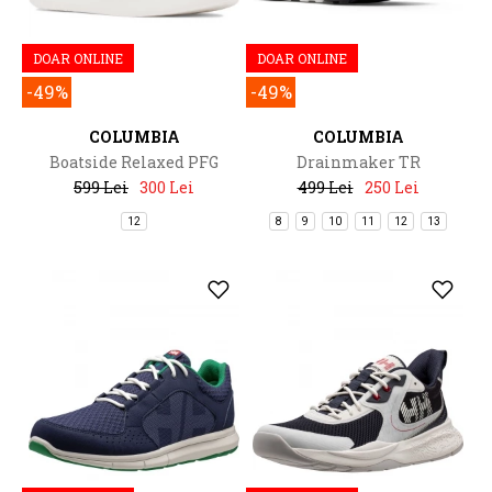
DOAR ONLINE
DOAR ONLINE
-49%
-49%
COLUMBIA
COLUMBIA
Boatside Relaxed PFG
Drainmaker TR
599 Lei
300 Lei
499 Lei
250 Lei
12
8
9
10
11
12
13