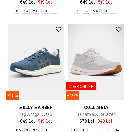
649 Lei
519 Lei
649 Lei
519 Lei
8
8.5
9.5
10
11
8
8.5
9.5
10
11
DOAR ONLINE
-20%
-49%
HELLY HANSEN
COLUMBIA
Hp Ahiga EVO 5
Bahama X Relaxed
649 Lei
519 Lei
679 Lei
340 Lei
8.5
9
9.5
10
11
9
10
11
12
13
14