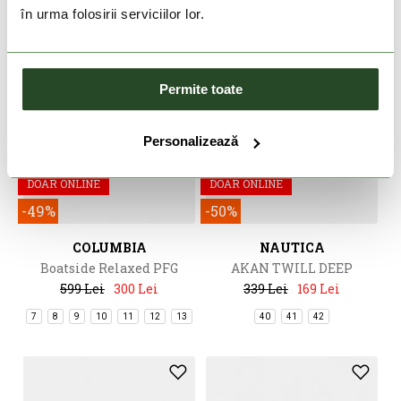
în urma folosirii serviciilor lor.
Permite toate
Personalizează
DOAR ONLINE
DOAR ONLINE
-49%
-50%
COLUMBIA
NAUTICA
Boatside Relaxed PFG
AKAN TWILL DEEP
599 Lei
300 Lei
339 Lei
169 Lei
7
8
9
10
11
12
13
40
41
42