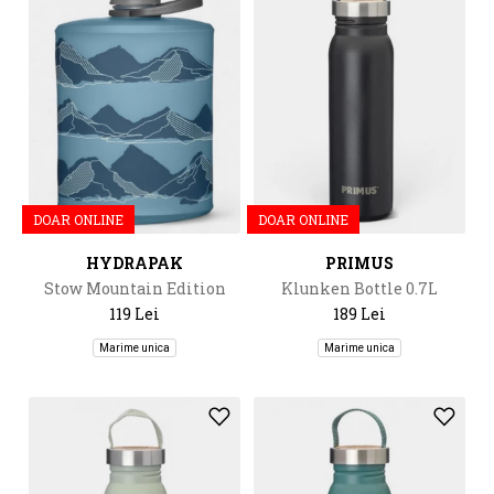
DOAR ONLINE
DOAR ONLINE
HYDRAPAK
PRIMUS
Stow Mountain Edition
Klunken Bottle 0.7L
500Ml
119 Lei
189 Lei
Marime unica
Marime unica