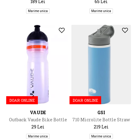
189 Lei
65 Lei
Marime unica
Marime unica
DOAR ONLINE
DOAR ONLINE
VAUDE
GSI
Outback Vaude Bike Bottle
710 Microlite Bottle Straw
0,75L
Top
29 Lei
219 Lei
Marime unica
Marime unica