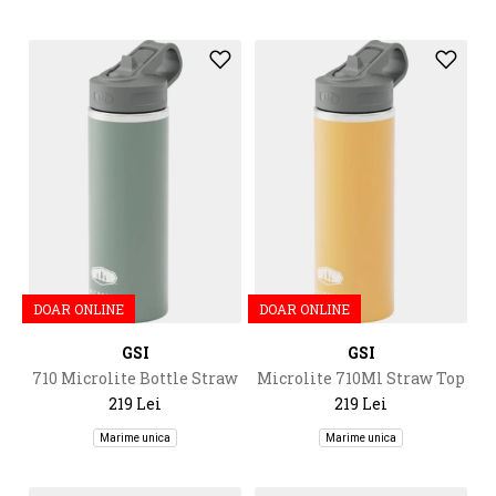
DOAR ONLINE
DOAR ONLINE
GSI
GSI
710 Microlite Bottle Straw
Microlite 710Ml Straw Top
Top
219 Lei
219 Lei
Marime unica
Marime unica