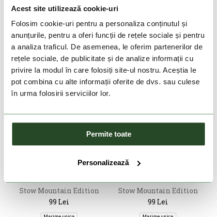
99 Lei
129 Lei
Acest site utilizează cookie-uri
Marime unica
Marime unica
Folosim cookie-uri pentru a personaliza conținutul și
anunțurile, pentru a oferi funcții de rețele sociale și pentru
a analiza traficul. De asemenea, le oferim partenerilor de
rețele sociale, de publicitate și de analize informații cu
privire la modul în care folosiți site-ul nostru. Aceștia le
pot combina cu alte informații oferite de dvs. sau culese
în urma folosirii serviciilor lor.
Permite toate
DOAR ONLINE
DOAR ONLINE
Personalizează
HYDRAPAK
HYDRAPAK
Stow Mountain Edition
Stow Mountain Edition
350Ml
350Ml
99 Lei
99 Lei
Marime unica
Marime unica