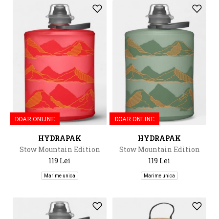
DOAR ONLINE
DOAR ONLINE
HYDRAPAK
HYDRAPAK
Stow Mountain Edition
Stow Mountain Edition
500Ml
500Ml
119 Lei
119 Lei
Marime unica
Marime unica