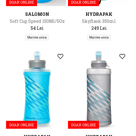
DOAR ONLINE
DOAR ONLINE
SALOMON
HYDRAPAK
Soft Cup Speed 150Ml/5Oz
Skyflask 350ml
54 Lei
249 Lei
Marime unica
Marime unica
DOAR ONLINE
DOAR ONLINE