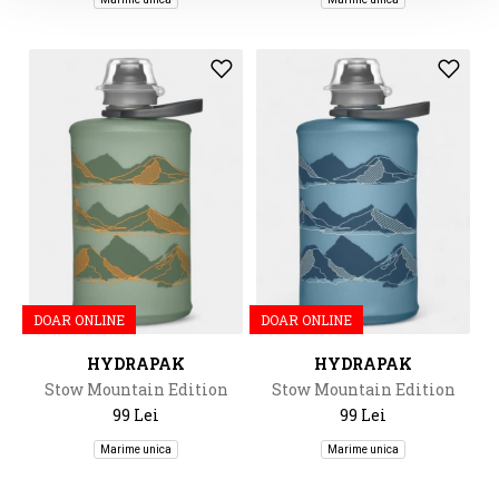
DOAR ONLINE
DOAR ONLINE
HYDRAPAK
HYDRAPAK
Stow Mountain Edition
Stow Mountain Edition
350Ml
350Ml
99 Lei
99 Lei
Marime unica
Marime unica