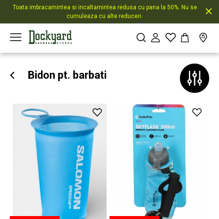
Toata imbracamintea si incaltamintea redusa cu pana la 50%. Nu se
cumuleaza cu alte reduceri.
Bidon pt. barbati