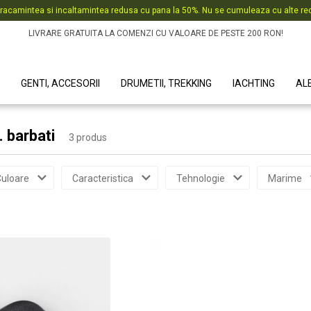
racamintea si incaltamintea redusa cu pana la 50%. Nu se cumuleaza cu alte red
LIVRARE GRATUITA LA COMENZI CU VALOARE DE PESTE 200 RON!
GENTI, ACCESORII
DRUMETII, TREKKING
IACHTING
AL
. barbati
3 produs
uloare
Caracteristica
Tehnologie
Marime