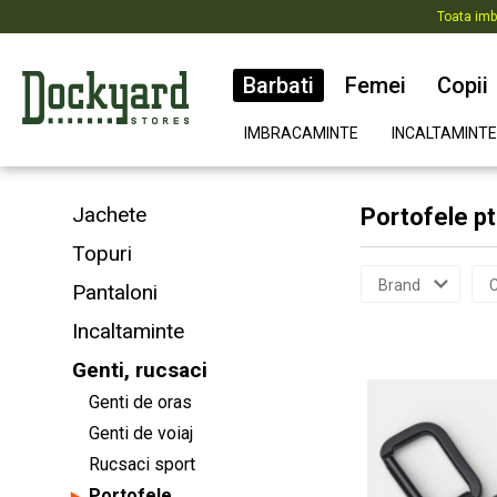
Toata imb
Barbati
Femei
Copii
IMBRACAMINTE
INCALTAMINTE
Jachete
Portofele pt
Topuri
Brand
C
Pantaloni
Incaltaminte
Genti, rucsaci
Genti de oras
Genti de voiaj
Rucsaci sport
Portofele