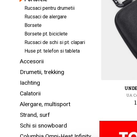
Rucsaci pentru drumetii
Rucsaci de alergare
Borsete
Borsete pt. biciclete
Rucsaci de schi si pt. clapari
Huse pt. telefon si tableta
Accesorii
Drumetii, trekking
Iachting
UND
Calatorii
UA Co
1
Alergare, multisport
Strand, surf
Schi si snowboard
Columbia Omni-Heat Infinity