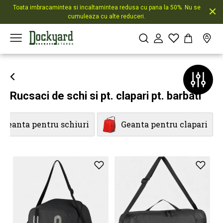
Toata imbracamintea si incaltamintea redusa cu pana la 50%. Nu se
cumuleaza cu alte reduceri.
Rucsaci de schi si pt. clapari pt. barbati
Geanta pentru schiuri
Geanta pentru clapari