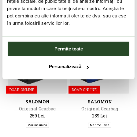
rețele sociale, de publicitate și de analize informații cu
Marime unica
Marime unica
privire la modul în care folosiți site-ul nostru. Aceștia le
pot combina cu alte informații oferite de dvs. sau culese
în urma folosirii serviciilor lor.
Permite toate
Personalizează
DOAR ONLINE
DOAR ONLINE
SALOMON
SALOMON
Original Gearbag
Original Gearbag
259 Lei
259 Lei
Marime unica
Marime unica