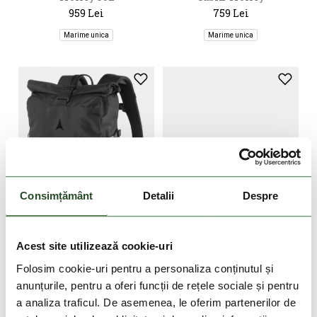
959 Lei
759 Lei
Marime unica
Marime unica
Consimțământ
Detalii
Despre
DOAR ONLINE
DOAR ONLINE
Acest site utilizează cookie-uri
ATOMIC
SALOMON
Folosim cookie-uri pentru a personaliza conținutul și
Daypack
Original 1 Pair 160-210
anunțurile, pentru a oferi funcții de rețele sociale și pentru
459 Lei
289 Lei
a analiza traficul. De asemenea, le oferim partenerilor de