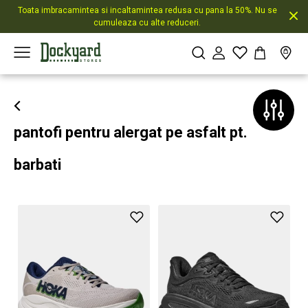
Toata imbracamintea si incaltamintea redusa cu pana la 50%. Nu se
cumuleaza cu alte reduceri.
pantofi pentru alergat pe asfalt pt.
barbati