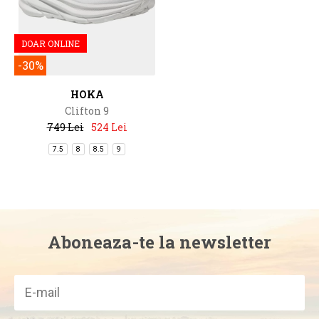
DOAR ONLINE
-30%
HOKA
Clifton 9
749 Lei
524 Lei
7.5
8
8.5
9
Aboneaza-te la newsletter