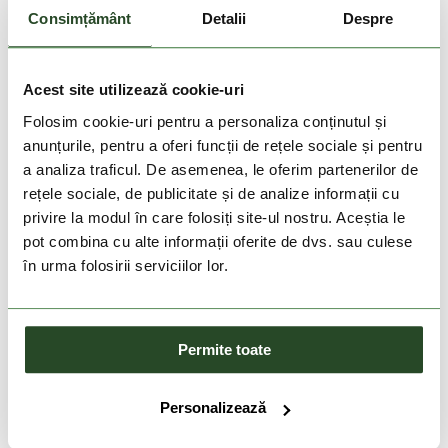
10.5
11
11.5
Consimțământ
Detalii
Despre
Acest site utilizează cookie-uri
Folosim cookie-uri pentru a personaliza conținutul și
anunțurile, pentru a oferi funcții de rețele sociale și pentru
a analiza traficul. De asemenea, le oferim partenerilor de
rețele sociale, de publicitate și de analize informații cu
privire la modul în care folosiți site-ul nostru. Aceștia le
DOAR ONLINE
pot combina cu alte informații oferite de dvs. sau culese
-20%
în urma folosirii serviciilor lor.
DOAR ONLINE
NOU
-20%
ON
ON
Permite toate
Cloudsurfer 2
Cloudsurfer Max
919 Lei
735 Lei
999 Lei
799 Lei
Personalizează
42
43
44
44.5
45
40
42
42.5
43
44
44.5
45