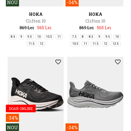
NOU
-34%
HOKA
HOKA
Clifton 10
Clifton 10
869 Lei
565 Lei
869 Lei
565 Lei
8.5
9
9.5
10
10.5
11
7.5
8
8.5
9
9.5
10
11.5
12
10.5
11
11.5
12
12.5
DOAR ONLINE
-34%
NOU
-34%