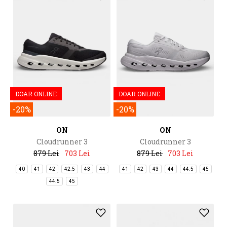
DOAR ONLINE
DOAR ONLINE
-20%
-20%
ON
ON
Cloudrunner 3
Cloudrunner 3
879 Lei
703 Lei
879 Lei
703 Lei
40
41
42
42.5
43
44
41
42
43
44
44.5
45
44.5
45