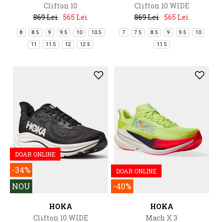
Clifton 10
Clifton 10 WIDE
869 Lei
565 Lei
869 Lei
565 Lei
8
8.5
9
9.5
10
10.5
7
7.5
8.5
9
9.5
10
11
11.5
12
12.5
11.5
DOAR ONLINE
-34%
DOAR ONLINE
NOU
-40%
HOKA
HOKA
Clifton 10 WIDE
Mach X 3