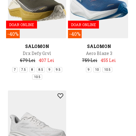
DOAR ONLINE
DOAR ONLINE
-40%
-40%
SALOMON
SALOMON
Drx Defy Grvl
Aero Blaze 3
679 Lei
407 Lei
759 Lei
455 Lei
7
7.5
8
8.5
9
9.5
9
10
10.5
10.5