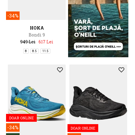
-34%
HOKA
Bondi 9
949 Lei
617 Lei
8
8.5
11.5
DOAR ONLINE
-34%
DOAR ONLINE