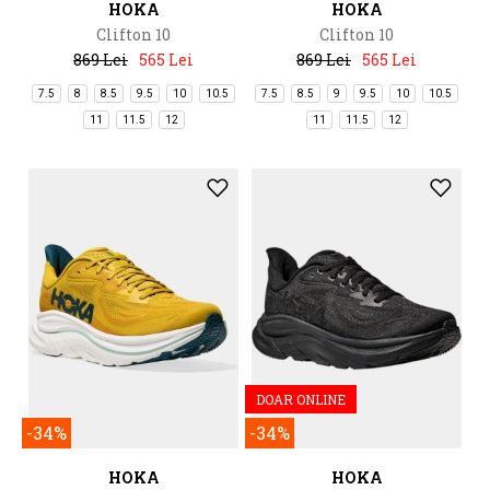
HOKA
HOKA
Clifton 10
Clifton 10
869 Lei
565 Lei
869 Lei
565 Lei
7.5
8
8.5
9.5
10
10.5
7.5
8.5
9
9.5
10
10.5
11
11.5
12
11
11.5
12
DOAR ONLINE
-34%
-34%
HOKA
HOKA