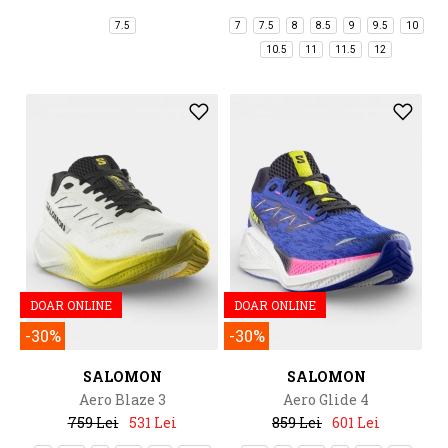
7.5
7
7.5
8
8.5
9
9.5
10
10.5
11
11.5
12
DOAR ONLINE
DOAR ONLINE
-30%
-30%
SALOMON
SALOMON
Aero Blaze 3
Aero Glide 4
759 Lei
531 Lei
859 Lei
601 Lei