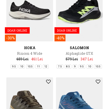
DOAR ONLINE
DOAR ONLINE
-30%
-40%
HOKA
SALOMON
Rincon 4 Wide
Alphaglide GTX
659 Lei
461 Lei
579 Lei
347 Lei
9.5
10
10.5
11
12
7.5
8.5
9
9.5
10
10.5