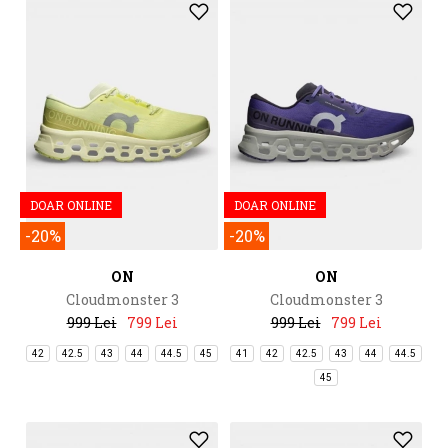
DOAR ONLINE
DOAR ONLINE
-20%
-20%
ON
ON
Cloudmonster 3
Cloudmonster 3
999 Lei
799 Lei
999 Lei
799 Lei
42
42.5
43
44
44.5
45
41
42
42.5
43
44
44.5
45