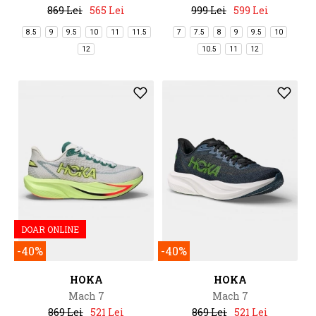
869 Lei
565 Lei
999 Lei
599 Lei
8.5
9
9.5
10
11
11.5
7
7.5
8
9
9.5
10
12
10.5
11
12
DOAR ONLINE
-40%
-40%
HOKA
HOKA
Mach 7
Mach 7
869 Lei
521 Lei
869 Lei
521 Lei