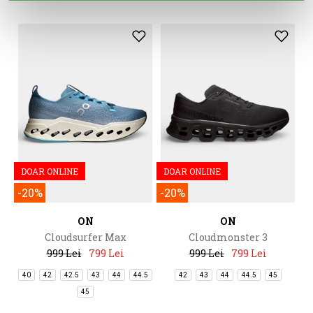
DOAR ONLINE
DOAR ONLINE
-20%
-20%
ON
ON
Cloudsurfer Max
Cloudmonster 3
999 Lei
799 Lei
999 Lei
799 Lei
40
42
42.5
43
44
44.5
42
43
44
44.5
45
45