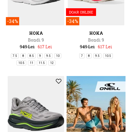
DOAR ONLINE
-34%
-34%
HOKA
HOKA
Bondi 9
Bondi 9
949 Lei
617 Lei
949 Lei
617 Lei
7.5
8
8.5
9
9.5
10
7
8
9.5
10.5
10.5
11
11.5
12