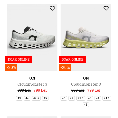
DOAR ONLINE
DOAR ONLINE
-20%
-20%
ON
ON
Cloudmonster 3
Cloudmonster 3
999 Lei
799 Lei
999 Lei
799 Lei
43
44
44.5
45
40
42
42.5
43
44
44.5
45