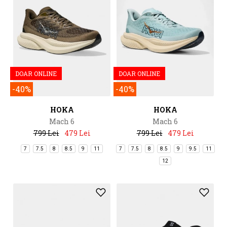
DOAR ONLINE
DOAR ONLINE
-40%
-40%
HOKA
HOKA
Mach 6
Mach 6
799 Lei
479 Lei
799 Lei
479 Lei
7
7.5
8
8.5
9
11
7
7.5
8
8.5
9
9.5
11
12