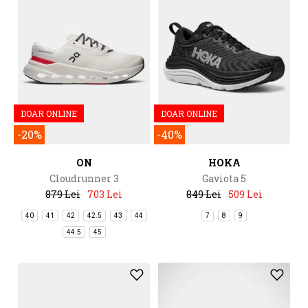
DOAR ONLINE
DOAR ONLINE
-20%
-40%
ON
HOKA
Cloudrunner 3
Gaviota 5
879 Lei
703 Lei
849 Lei
509 Lei
40
41
42
42.5
43
44
7
8
9
44.5
45