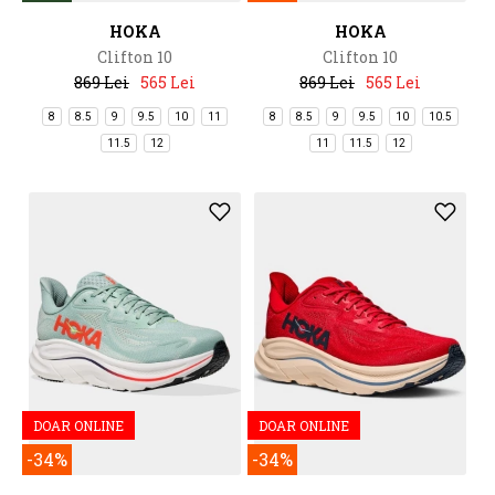
HOKA
HOKA
Clifton 10
Clifton 10
869 Lei
565 Lei
869 Lei
565 Lei
8
8.5
9
9.5
10
11
8
8.5
9
9.5
10
10.5
11.5
12
11
11.5
12
DOAR ONLINE
DOAR ONLINE
-34%
-34%