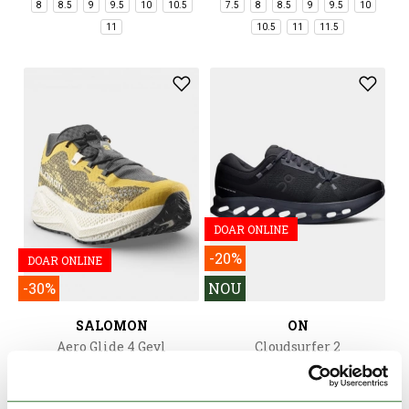
8
8.5
9
9.5
10
10.5
7.5
8
8.5
9
9.5
10
11
10.5
11
11.5
DOAR ONLINE
-20%
DOAR ONLINE
-30%
NOU
SALOMON
ON
Aero Glide 4 Gevl
Cloudsurfer 2
869 Lei
608 Lei
919 Lei
735 Lei
7.5
8
8.5
9
9.5
10
42
42.5
43
44
44.5
45