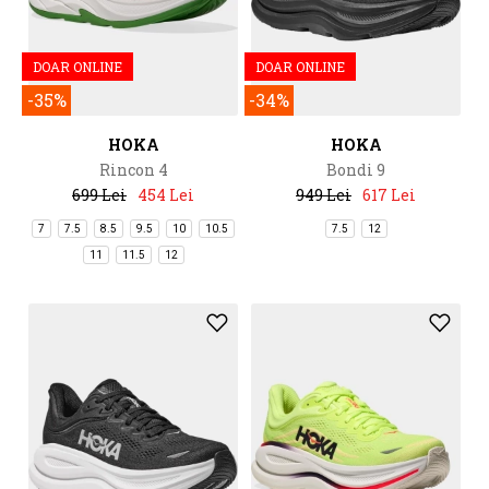
DOAR ONLINE
DOAR ONLINE
-35%
-34%
HOKA
HOKA
Rincon 4
Bondi 9
699 Lei
454 Lei
949 Lei
617 Lei
7
7.5
8.5
9.5
10
10.5
7.5
12
11
11.5
12