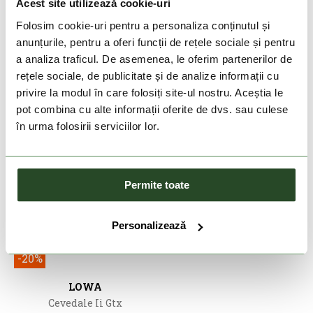
Acest site utilizează cookie-uri
LOWA
Alpine Expert Ii Gtx
Folosim cookie-uri pentru a personaliza conținutul și
2 299 Lei
1 839 Lei
anunțurile, pentru a oferi funcții de rețele sociale și pentru
a analiza traficul. De asemenea, le oferim partenerilor de
7
8
8.5
rețele sociale, de publicitate și de analize informații cu
privire la modul în care folosiți site-ul nostru. Aceștia le
pot combina cu alte informații oferite de dvs. sau culese
în urma folosirii serviciilor lor.
Permite toate
Personalizează
DOAR ONLINE
-20%
LOWA
Cevedale Ii Gtx