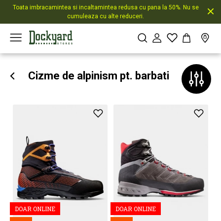
Toata imbracamintea si incaltamintea redusa cu pana la 50%. Nu se
cumuleaza cu alte reduceri.
Cizme de alpinism pt. barbati
DOAR ONLINE
DOAR ONLINE