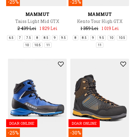
-25%
-25%
MAMMUT
MAMMUT
Taiss Light Mid GTX
Kento Tour High GTX
2 439 Lei
1 829 Lei
1 359 Lei
1 019 Lei
6.5
7
7.5
8
8.5
9
9.5
8
8.5
9
9.5
10
10.5
10
10.5
11
11
DOAR ONLINE
DOAR ONLINE
-25%
-30%