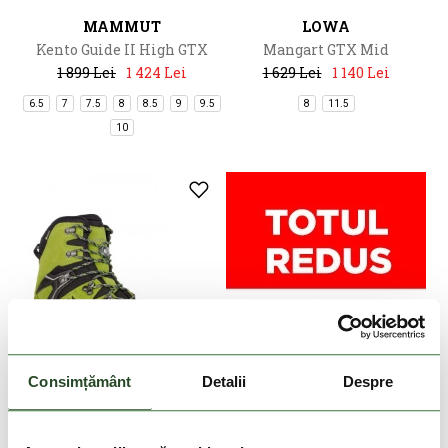
MAMMUT
LOWA
Kento Guide II High GTX
Mangart GTX Mid
1 899 Lei
1 424 Lei
1 629 Lei
1 140 Lei
6.5
7
7.5
8
8.5
9
9.5
8
11.5
10
Consimțământ
Detalii
Despre
DOAR ONLINE
-20%