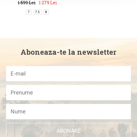
1 599 Lei
1 279 Lei
7
7.5
8
Aboneaza-te la newsletter
ABONARE