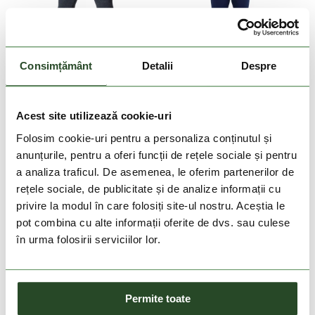
DOAR ONLINE
DOAR ONLINE
Consimțământ
Detalii
Despre
-20%
-20%
COLUMBIA
FUNDANGO
Tunnel Springs Wool Tight
Seamless Baselayer Set
Acest site utilizează cookie-uri
539 Lei
431 Lei
199 Lei
159 Lei
Folosim cookie-uri pentru a personaliza conținutul și
anunțurile, pentru a oferi funcții de rețele sociale și pentru
S
L
XL
XXL
S/M
a analiza traficul. De asemenea, le oferim partenerilor de
rețele sociale, de publicitate și de analize informații cu
privire la modul în care folosiți site-ul nostru. Aceștia le
pot combina cu alte informații oferite de dvs. sau culese
în urma folosirii serviciilor lor.
Permite toate