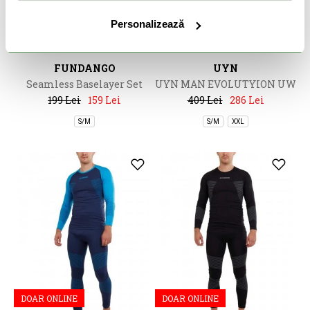
DOAR ONLINE
DOAR ONLINE
Personalizează
-20%
-30%
FUNDANGO
UYN
Seamless Baselayer Set
UYN MAN EVOLUTYION UW
PANTS MEDIUM MELANGE
199 Lei
159 Lei
409 Lei
286 Lei
S/M
S/M
XXL
DOAR ONLINE
DOAR ONLINE