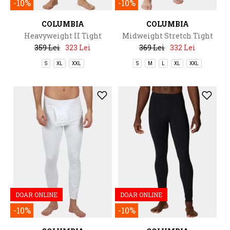
-10%
-10%
COLUMBIA
COLUMBIA
Heavyweight II Tight
Midweight Stretch Tight
359 Lei
323 Lei
369 Lei
332 Lei
S
XL
XXL
S
M
L
XL
XXL
DOAR ONLINE
DOAR ONLINE
-10%
-10%