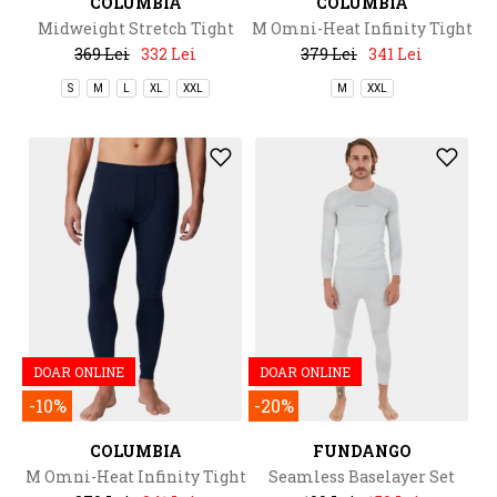
COLUMBIA
COLUMBIA
Midweight Stretch Tight
M Omni-Heat Infinity Tight
369 Lei
332 Lei
379 Lei
341 Lei
S
M
L
XL
XXL
M
XXL
DOAR ONLINE
DOAR ONLINE
-10%
-20%
COLUMBIA
FUNDANGO
M Omni-Heat Infinity Tight
Seamless Baselayer Set