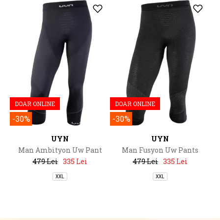
DOAR ONLINE
DOAR ONLINE
-30%
-30%
UYN
UYN
Man Ambityon Uw Pant
Man Fusyon Uw Pants
Medium
Medium
479 Lei
335 Lei
479 Lei
335 Lei
XXL
XXL