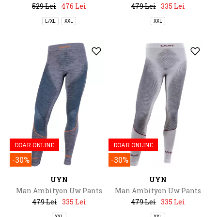
Medium
Long
529 Lei
476 Lei
479 Lei
335 Lei
L/XL
XXL
XXL
DOAR ONLINE
DOAR ONLINE
-30%
-30%
UYN
UYN
Man Ambityon Uw Pants
Man Ambityon Uw Pants
Long Melange
Long Melange
479 Lei
335 Lei
479 Lei
335 Lei
XXL
XXL