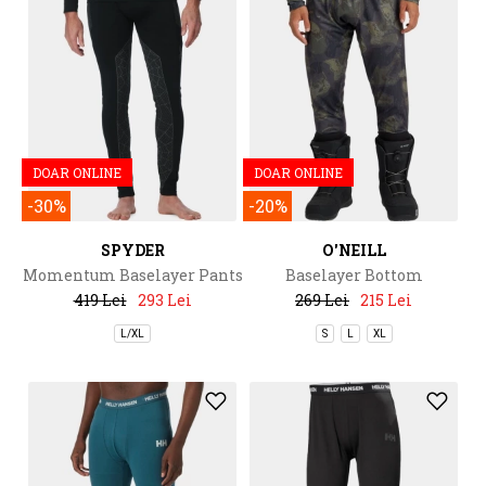
DOAR ONLINE
DOAR ONLINE
-30%
-20%
SPYDER
O'NEILL
Momentum Baselayer Pants
Baselayer Bottom
419 Lei
293 Lei
269 Lei
215 Lei
L/XL
S
L
XL