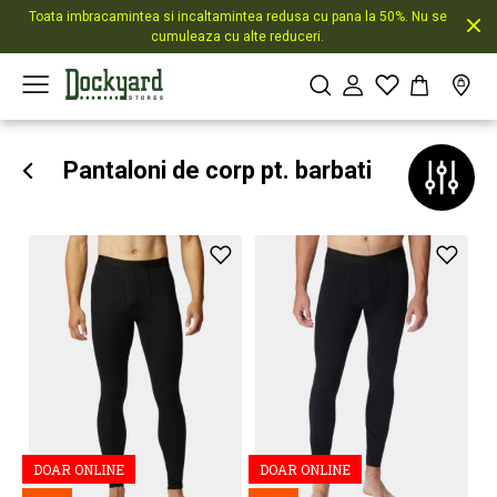
Toata imbracamintea si incaltamintea redusa cu pana la 50%. Nu se
cumuleaza cu alte reduceri.
Pantaloni de corp pt. barbati
DOAR ONLINE
DOAR ONLINE