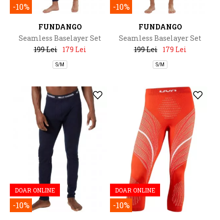
-10%
-10%
FUNDANGO
FUNDANGO
Seamless Baselayer Set
Seamless Baselayer Set
199 Lei
179 Lei
199 Lei
179 Lei
S/M
S/M
DOAR ONLINE
DOAR ONLINE
-10%
-10%