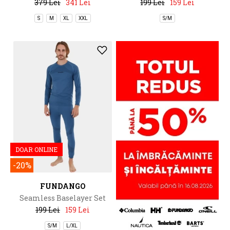
379 Lei
341 Lei
199 Lei
159 Lei
S
M
XL
XXL
S/M
DOAR ONLINE
-20%
FUNDANGO
Seamless Baselayer Set
199 Lei
159 Lei
S/M
L/XL