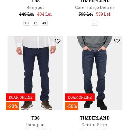
TBS
TIMBERLAND
Benjipoc
Core Indigo Denim
449 Lei
404 Lei
599 Lei
539 Lei
40
42
48
30
DOAR ONLINE
DOAR ONLINE
-20%
-50%
TBS
TIMBERLAND
Isionpan
Denim Slim