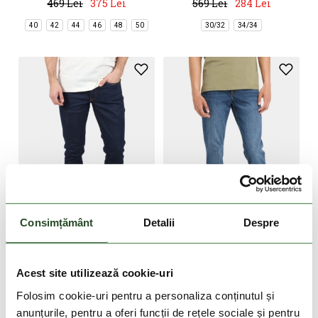
469 Lei
375 Lei
569 Lei
284 Lei
40
42
44
46
48
50
30/32
34/34
DOAR ONLINE
DOAR ONLINE
Consimțământ
Detalii
Despre
-50%
-10%
TIMBERLAND
TIMBERLAND
Denim Slim
Indigo Stretch Denim Pant
Acest site utilizează cookie-uri
569 Lei
284 Lei
599 Lei
539 Lei
Folosim cookie-uri pentru a personaliza conținutul și
anunțurile, pentru a oferi funcții de rețele sociale și pentru
30/32
32/32
34/34
38/34
36/34
38/34