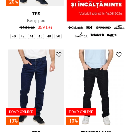
-20%
TBS
Benjipoc
449 Lei
359 Lei
40
42
44
46
48
50
DOAR ONLINE
DOAR ONLINE
-10%
-10%