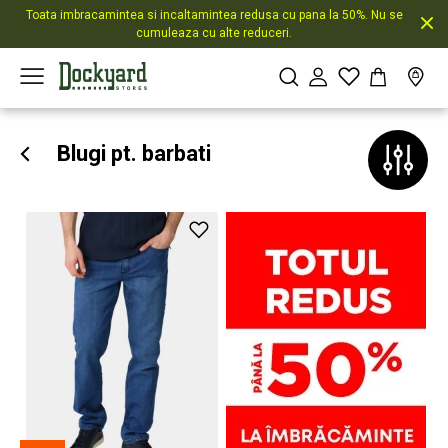
Toata imbracamintea si incaltamintea redusa cu pana la 50%. Nu se
cumuleaza cu alte reduceri.
Blugi pt. barbati