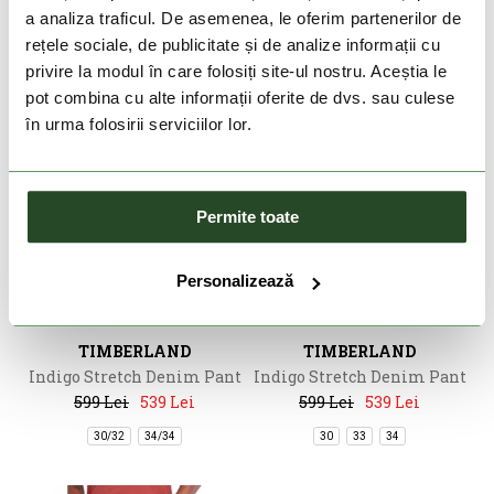
a analiza traficul. De asemenea, le oferim partenerilor de
rețele sociale, de publicitate și de analize informații cu
privire la modul în care folosiți site-ul nostru. Aceștia le
pot combina cu alte informații oferite de dvs. sau culese
în urma folosirii serviciilor lor.
Permite toate
DOAR ONLINE
DOAR ONLINE
Personalizează
-10%
-10%
TIMBERLAND
TIMBERLAND
Indigo Stretch Denim Pant
Indigo Stretch Denim Pant
599 Lei
539 Lei
599 Lei
539 Lei
30/32
34/34
30
33
34