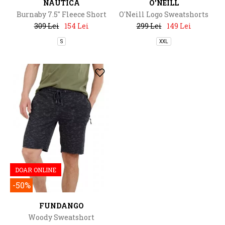
NAUTICA
O'NEILL
Burnaby 7.5" Fleece Short
O'Neill Logo Sweatshorts
309 Lei
154 Lei
299 Lei
149 Lei
S
XXL
DOAR ONLINE
-50%
FUNDANGO
Woody Sweatshort