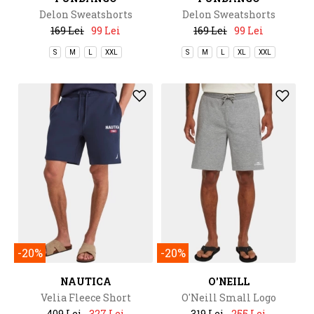
Delon Sweatshorts
Delon Sweatshorts
169 Lei
99 Lei
169 Lei
99 Lei
S
M
L
XXL
S
M
L
XL
XXL
-20%
-20%
NAUTICA
O'NEILL
Velia Fleece Short
O'Neill Small Logo
Sweatshorts
409 Lei
327 Lei
319 Lei
255 Lei