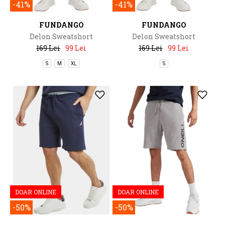
-41%
-41%
FUNDANGO
FUNDANGO
Delon Sweatshort
Delon Sweatshort
169 Lei
99 Lei
169 Lei
99 Lei
S
M
XL
S
DOAR ONLINE
DOAR ONLINE
-50%
-50%