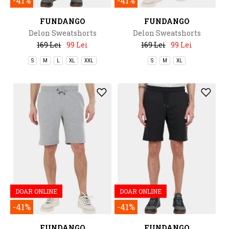
-41%
-41%
FUNDANGO
FUNDANGO
Delon Sweatshorts
Delon Sweatshorts
169 Lei
99 Lei
169 Lei
99 Lei
S
M
L
XL
XXL
S
M
XL
DOAR ONLINE
DOAR ONLINE
-41%
-41%
FUNDANGO
FUNDANGO