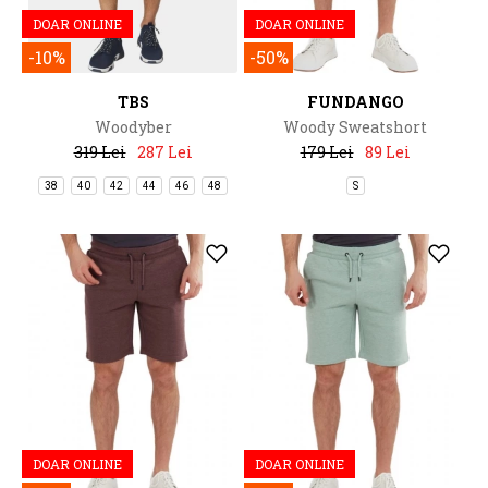
DOAR ONLINE
DOAR ONLINE
-10%
-50%
TBS
FUNDANGO
Woodyber
Woody Sweatshort
319 Lei
287 Lei
179 Lei
89 Lei
38
40
42
44
46
48
S
DOAR ONLINE
DOAR ONLINE