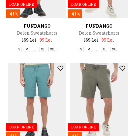
DOAR ONLINE
DOAR ONLINE
-41%
-41%
FUNDANGO
FUNDANGO
Delon Sweatshorts
Delon Sweatshorts
169 Lei
99 Lei
169 Lei
99 Lei
S
M
L
XL
XXL
S
M
L
XL
XXL
DOAR ONLINE
DOAR ONLINE