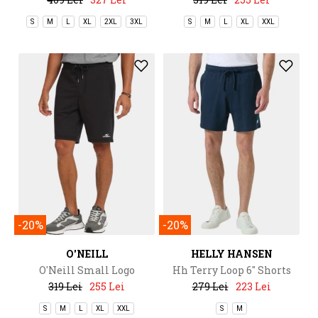
S
M
L
XL
2XL
3XL
S
M
L
XL
XXL
-20%
-20%
O'NEILL
HELLY HANSEN
O'Neill Small Logo
Hh Terry Loop 6" Shorts
Sweatshorts
319 Lei
255 Lei
279 Lei
223 Lei
S
M
L
XL
XXL
S
M