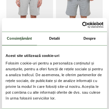
DOAR ONLINE
Consimțământ
Detalii
Despre
-41%
-10%
FUNDANGO
O'NEILL
Acest site utilizează cookie-uri
Delon Sweatshorts
O'Neill Small Logo
Folosim cookie-uri pentru a personaliza conținutul și
Sweatshorts
169 Lei
99 Lei
319 Lei
287 Lei
anunțurile, pentru a oferi funcții de rețele sociale și pentru
XL
S
M
L
XL
XXL
a analiza traficul. De asemenea, le oferim partenerilor de
rețele sociale, de publicitate și de analize informații cu
privire la modul în care folosiți site-ul nostru. Aceștia le
pot combina cu alte informații oferite de dvs. sau culese
în urma folosirii serviciilor lor.