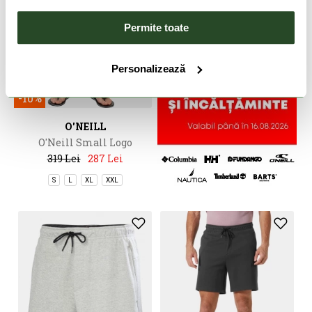
Permite toate
Personalizează
-10%
O'NEILL
O'Neill Small Logo
Sweatshorts
319 Lei
287 Lei
S
L
XL
XXL