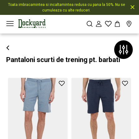
Toata imbracamintea si incaltamintea redusa cu pana la 50%. Nu se
cumuleaza cu alte reduceri.
Pantaloni scurti de trening pt. barbati