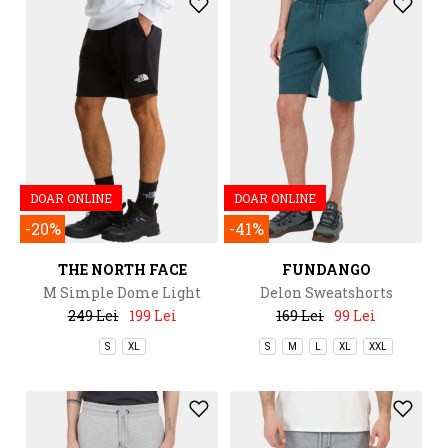
DOAR ONLINE
DOAR ONLINE
-20%
-41%
THE NORTH FACE
FUNDANGO
M Simple Dome Light
Delon Sweatshorts
Regular Shorts
249 Lei
199 Lei
169 Lei
99 Lei
S
XL
S
M
L
XL
XXL