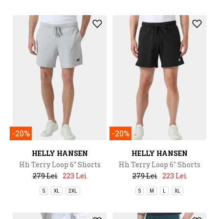
-20%
-20%
HELLY HANSEN
HELLY HANSEN
Hh Terry Loop 6" Shorts
Hh Terry Loop 6" Shorts
279 Lei
223 Lei
279 Lei
223 Lei
S
XL
2XL
S
M
L
XL