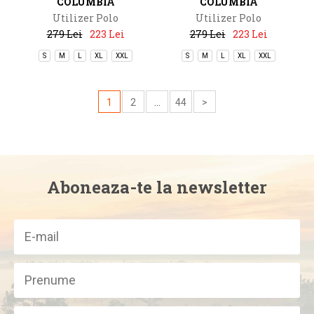
COLUMBIA
COLUMBIA
Utilizer Polo
Utilizer Polo
279 Lei
223 Lei
279 Lei
223 Lei
S
M
L
XL
XXL
S
M
L
XL
XXL
1
2
...
44
>
Aboneaza-te la newsletter