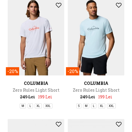
-20%
-20%
COLUMBIA
COLUMBIA
Zero Rules Light Short
Zero Rules Light Short
Sleeve Graphic Crew
Sleeve Graphic Crew
249 Lei
199 Lei
249 Lei
199 Lei
M
L
XL
XXL
S
M
L
XL
XXL