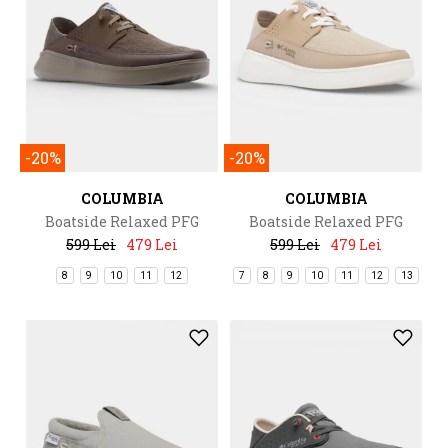
-20%
-20%
COLUMBIA
COLUMBIA
Boatside Relaxed PFG
Boatside Relaxed PFG
599 Lei
479 Lei
599 Lei
479 Lei
8
9
10
11
12
7
8
9
10
11
12
13