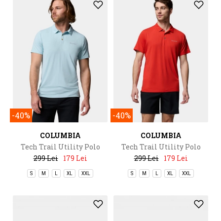
-40%
-40%
COLUMBIA
COLUMBIA
Tech Trail Utility Polo
Tech Trail Utility Polo
299 Lei
179 Lei
299 Lei
179 Lei
S
M
L
XL
XXL
S
M
L
XL
XXL