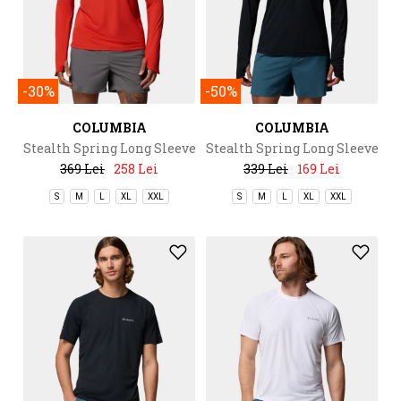
-30%
-50%
COLUMBIA
COLUMBIA
Stealth Spring Long Sleeve
Stealth Spring Long Sleeve
Hoodie
Half Zip Tee
369 Lei
258 Lei
339 Lei
169 Lei
S
M
L
XL
XXL
S
M
L
XL
XXL