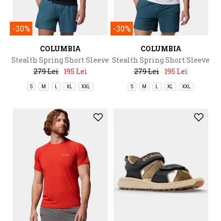
-30%
-30%
COLUMBIA
COLUMBIA
Stealth Spring Short Sleeve
Stealth Spring Short Sleeve
Tee
Tee
279 Lei
195 Lei
279 Lei
195 Lei
S
M
L
XL
XXL
S
M
L
XL
XXL