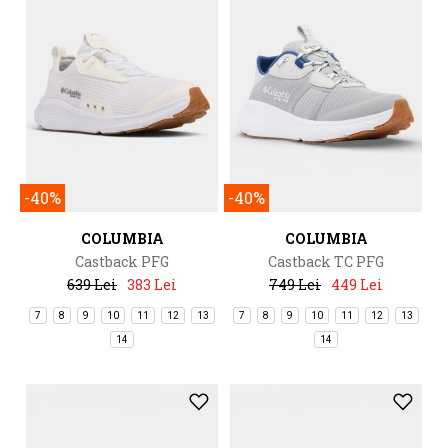
-40%
-40%
COLUMBIA
COLUMBIA
Castback PFG
Castback TC PFG
639 Lei
383 Lei
749 Lei
449 Lei
7
8
9
10
11
12
13
7
8
9
10
11
12
13
14
14