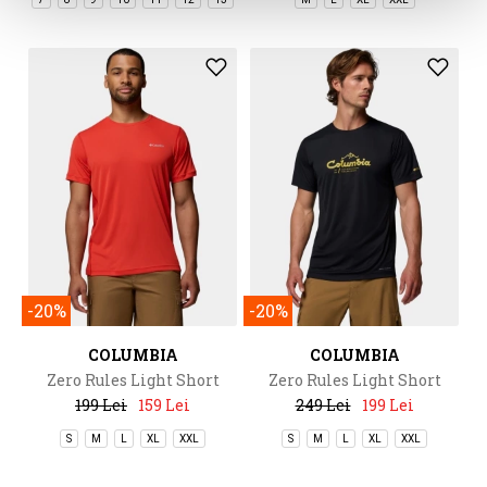
-20%
-20%
COLUMBIA
COLUMBIA
Zero Rules Light Short
Zero Rules Light Short
Sleeve Crew
Sleeve Graphic Crew
199 Lei
159 Lei
249 Lei
199 Lei
S
M
L
XL
XXL
S
M
L
XL
XXL