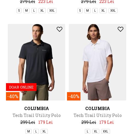
279 Lei
223 Lei
279 Lei
223 Lei
S
M
L
XL
XXL
S
M
L
XL
XXL
DOAR ONLINE
-40%
-40%
COLUMBIA
COLUMBIA
Tech Trail Utility Polo
Tech Trail Utility Polo
299 Lei
179 Lei
299 Lei
179 Lei
M
L
XL
L
XL
XXL