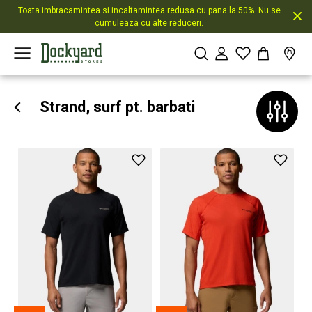
Toata imbracamintea si incaltamintea redusa cu pana la 50%. Nu se
cumuleaza cu alte reduceri.
Strand, surf pt. barbati