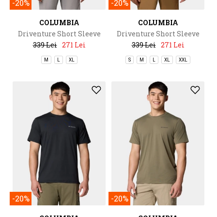
-20%
-20%
COLUMBIA
COLUMBIA
Driventure Short Sleeve
Driventure Short Sleeve
339 Lei
271 Lei
339 Lei
271 Lei
M
L
XL
S
M
L
XL
XXL
-20%
-20%