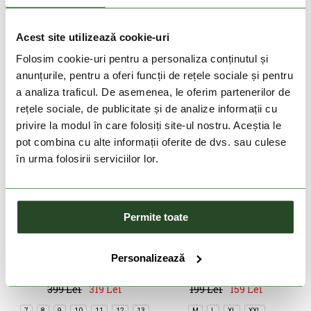
499 Lei
399 Lei
399 Lei
319 Lei
8
9
10
11
12
13
7
8
9
10
11
12
13
Acest site utilizează cookie-uri
Folosim cookie-uri pentru a personaliza conținutul și
anunțurile, pentru a oferi funcții de rețele sociale și pentru
a analiza traficul. De asemenea, le oferim partenerilor de
rețele sociale, de publicitate și de analize informații cu
privire la modul în care folosiți site-ul nostru. Aceștia le
pot combina cu alte informații oferite de dvs. sau culese
în urma folosirii serviciilor lor.
DOAR ONLINE
-20%
Permite toate
NOU
-20%
COLUMBIA
COLUMBIA
Personalizează
Peakfreak Roam Sandal
Zero Rules Light Short
Sleeve Crew
399 Lei
319 Lei
199 Lei
159 Lei
7
8
9
10
11
12
13
M
L
XL
XXL