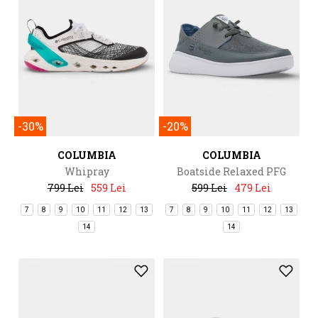
-30%
-20%
COLUMBIA
COLUMBIA
Whipray
Boatside Relaxed PFG
799 Lei
559 Lei
599 Lei
479 Lei
7
8
9
10
11
12
13
7
8
9
10
11
12
13
14
14