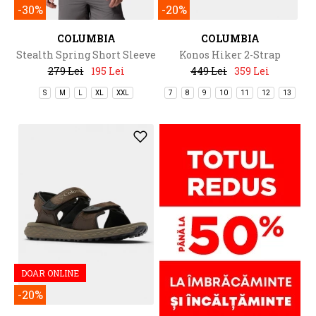
-30%
-20%
COLUMBIA
COLUMBIA
Stealth Spring Short Sleeve
Konos Hiker 2-Strap
Tee
279 Lei
195 Lei
449 Lei
359 Lei
S
M
L
XL
XXL
7
8
9
10
11
12
13
DOAR ONLINE
-20%