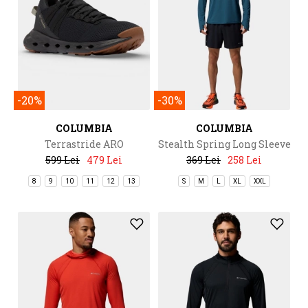
-20%
-30%
COLUMBIA
COLUMBIA
Terrastride ARO
Stealth Spring Long Sleeve
Hoodie
599 Lei
479 Lei
369 Lei
258 Lei
8
9
10
11
12
13
S
M
L
XL
XXL