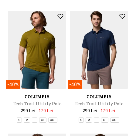
-40%
-40%
COLUMBIA
COLUMBIA
Tech Trail Utility Polo
Tech Trail Utility Polo
299 Lei
179 Lei
299 Lei
179 Lei
S
M
L
XL
XXL
S
M
L
XL
XXL