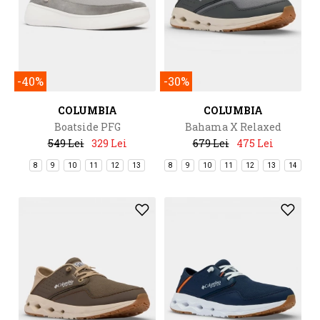
-40%
-30%
COLUMBIA
COLUMBIA
Boatside PFG
Bahama X Relaxed
549 Lei
329 Lei
679 Lei
475 Lei
8
9
10
11
12
13
8
9
10
11
12
13
14