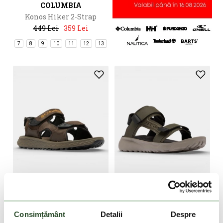
COLUMBIA
Konos Hiker 2-Strap
449 Lei
359 Lei
7
8
9
10
11
12
13
-20%
-20%
COLUMBIA
COLUMBIA
Consimțământ
Detalii
Despre
Konos Hiker 3-Strap
Peakfreak Roam Sandal