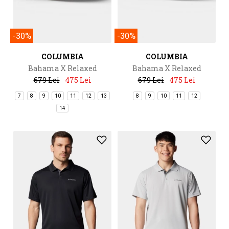
-30%
-30%
COLUMBIA
COLUMBIA
Bahama X Relaxed
Bahama X Relaxed
679 Lei
475 Lei
679 Lei
475 Lei
7
8
9
10
11
12
13
8
9
10
11
12
14