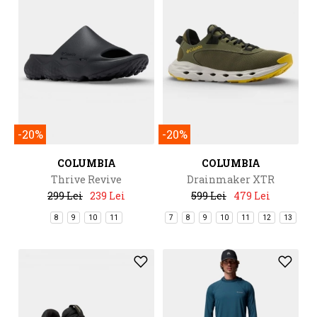
-20%
-20%
COLUMBIA
COLUMBIA
Thrive Revive
Drainmaker XTR
299 Lei
239 Lei
599 Lei
479 Lei
8
9
10
11
7
8
9
10
11
12
13