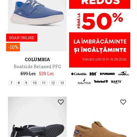
DOAR ONLINE
-10%
COLUMBIA
Boatside Relaxed PFG
599 Lei
539 Lei
7
8
9
10
11
12
13