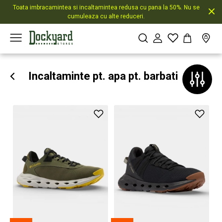
Toata imbracamintea si incaltamintea redusa cu pana la 50%. Nu se
cumuleaza cu alte reduceri.
Incaltaminte pt. apa pt. barbati