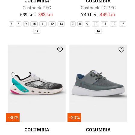
COLUMBIA
COLUMBIA
Castback PFG
Castback TC PFG
639 Lei
383 Lei
749 Lei
449 Lei
7
8
9
10
11
12
13
7
8
9
10
11
12
13
14
14
-30%
-20%
COLUMBIA
COLUMBIA