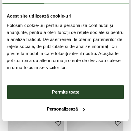
Acest site utilizează cookie-uri
Folosim cookie-uri pentru a personaliza conținutul și
anunțurile, pentru a oferi funcții de rețele sociale și pentru
a analiza traficul. De asemenea, le oferim partenerilor de
rețele sociale, de publicitate și de analize informații cu
privire la modul în care folosiți site-ul nostru. Aceștia le
pot combina cu alte informații oferite de dvs. sau culese
DOAR ONLINE
DOAR ONLINE
în urma folosirii serviciilor lor.
-10%
-10%
COLUMBIA
COLUMBIA
Bahama X Relaxed
Terrastride Aro
Permite toate
679 Lei
611 Lei
599 Lei
539 Lei
9
10
11
12
13
14
7
8
9
10
11
13
Personalizează