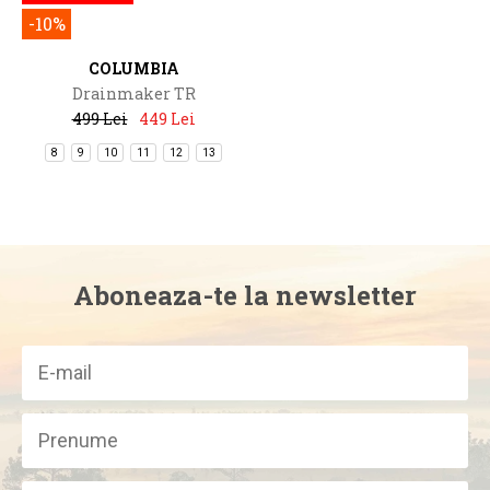
-10%
COLUMBIA
Drainmaker TR
499 Lei
449 Lei
8
9
10
11
12
13
Aboneaza-te la newsletter