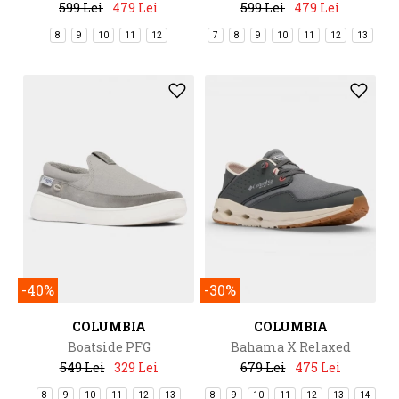
599 Lei
479 Lei
599 Lei
479 Lei
8
9
10
11
12
7
8
9
10
11
12
13
-40%
-30%
COLUMBIA
COLUMBIA
Boatside PFG
Bahama X Relaxed
549 Lei
329 Lei
679 Lei
475 Lei
8
9
10
11
12
13
8
9
10
11
12
13
14