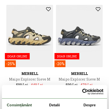
DOAR ONLINE
DOAR ONLINE
-25%
-20%
MERRELL
MERRELL
Maipo Explorer Sieve M
Maipo Explorer Sieve M
599 Lei
449 Lei
599 Lei
479 Lei
7
7.5
8
8.5
9
9.5
10
7
8
8.5
9.5
10
12
Consimțământ
Detalii
Despre