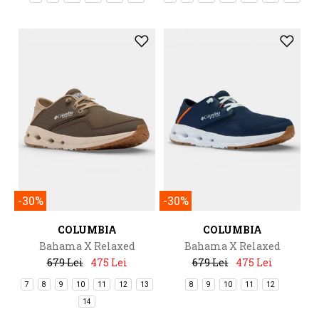
-30%
-30%
COLUMBIA
COLUMBIA
Bahama X Relaxed
Bahama X Relaxed
679 Lei
475 Lei
679 Lei
475 Lei
7
8
9
10
11
12
13
8
9
10
11
12
14