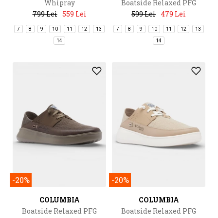
Whipray
Boatside Relaxed PFG
799 Lei
559 Lei
599 Lei
479 Lei
7
8
9
10
11
12
13
7
8
9
10
11
12
13
14
14
-20%
-20%
COLUMBIA
COLUMBIA
Boatside Relaxed PFG
Boatside Relaxed PFG