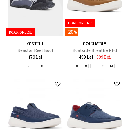
DOAR ONLINE
-20%
DOAR ONLINE
O'NEILL
COLUMBIA
Reactor Reef Boot
Boatside Breathe PFG
179 Lei
499 Lei
399 Lei
5
6
8
8
10
11
12
13