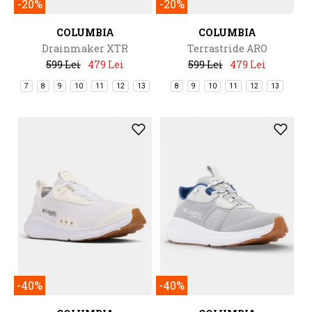
-20%
-20%
COLUMBIA
COLUMBIA
Drainmaker XTR
Terrastride ARO
599 Lei
479 Lei
599 Lei
479 Lei
7
8
9
10
11
12
13
8
9
10
11
12
13
-40%
-40%