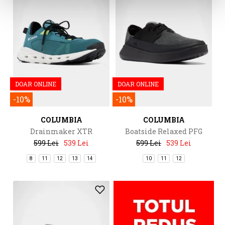
DOAR ONLINE
DOAR ONLINE
-10%
-10%
COLUMBIA
COLUMBIA
Drainmaker XTR
Boatside Relaxed PFG
599 Lei
539 Lei
599 Lei
539 Lei
8
11
12
13
14
10
11
12