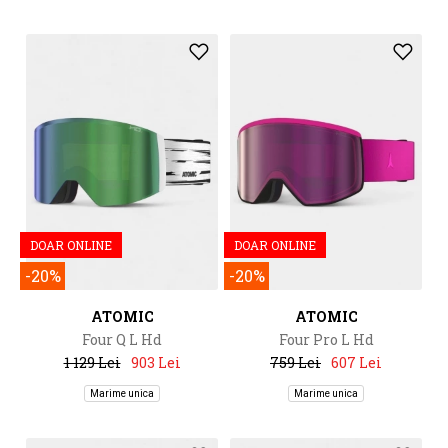
DOAR ONLINE
DOAR ONLINE
-20%
-20%
ATOMIC
ATOMIC
Four Q L Hd
Four Pro L Hd
1 129 Lei
903 Lei
759 Lei
607 Lei
Marime unica
Marime unica