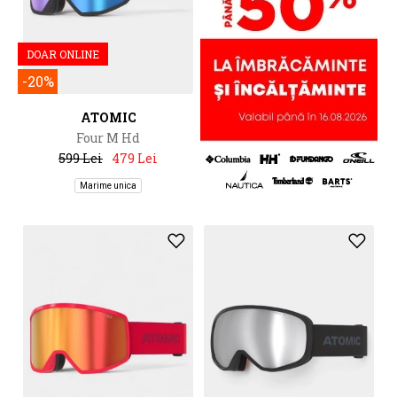
DOAR ONLINE
-20%
ATOMIC
Four M Hd
599 Lei
479 Lei
Marime unica