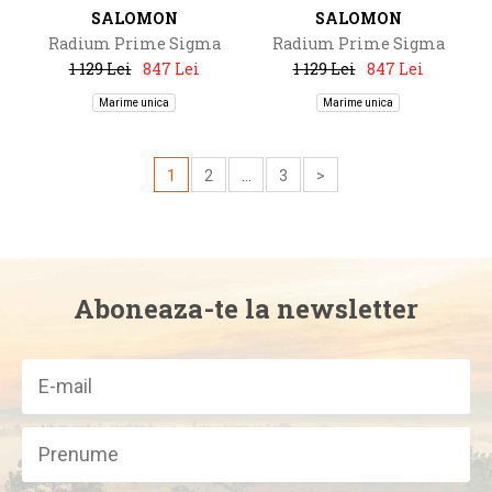
SALOMON
SALOMON
Radium Prime Sigma
Radium Prime Sigma
+1Lens
+1Lens
1 129 Lei
847 Lei
1 129 Lei
847 Lei
Marime unica
Marime unica
1
2
...
3
>
Aboneaza-te la newsletter