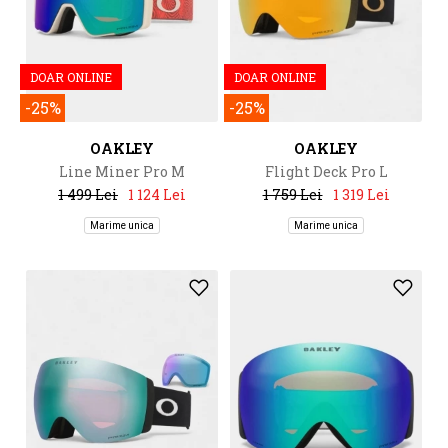
DOAR ONLINE
DOAR ONLINE
-25%
-25%
OAKLEY
OAKLEY
Line Miner Pro M
Flight Deck Pro L
1 499 Lei
1 124 Lei
1 759 Lei
1 319 Lei
Marime unica
Marime unica