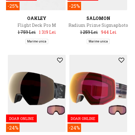
-25%
-25%
OAKLEY
SALOMON
Flight Deck Pro M
Radium Prime Sigmaphoto
+1Lens
1 759 Lei
1 319 Lei
1 259 Lei
944 Lei
Marime unica
Marime unica
DOAR ONLINE
DOAR ONLINE
-24%
-24%