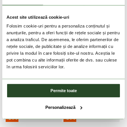
-14%
-24%
OAKLEY
OAKLEY
Acest site utilizează cookie-uri
Flight Deck L
Flight Deck L
Folosim cookie-uri pentru a personaliza conținutul și
1 129 Lei
960 Lei
1 129 Lei
847 Lei
anunțurile, pentru a oferi funcții de rețele sociale și pentru
Marime unica
Marime unica
a analiza traficul. De asemenea, le oferim partenerilor de
rețele sociale, de publicitate și de analize informații cu
privire la modul în care folosiți site-ul nostru. Aceștia le
pot combina cu alte informații oferite de dvs. sau culese
în urma folosirii serviciilor lor.
Permite toate
Personalizează
DOAR ONLINE
DOAR ONLINE
-24%
-24%