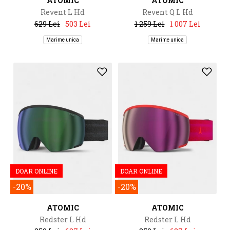
ATOMIC
ATOMIC
Revent L Hd
Revent Q L Hd
629 Lei
503 Lei
1 259 Lei
1 007 Lei
Marime unica
Marime unica
DOAR ONLINE
DOAR ONLINE
-20%
-20%
ATOMIC
ATOMIC
Redster L Hd
Redster L Hd