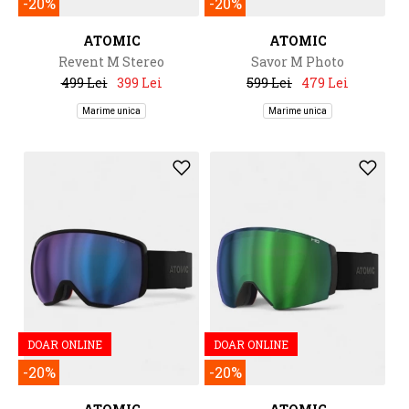
-20%
-20%
ATOMIC
ATOMIC
Revent M Stereo
Savor M Photo
499 Lei
399 Lei
599 Lei
479 Lei
Marime unica
Marime unica
DOAR ONLINE
DOAR ONLINE
-20%
-20%