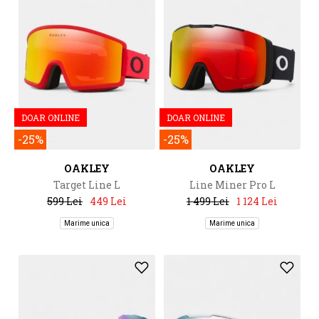
DOAR ONLINE
DOAR ONLINE
-25%
-25%
OAKLEY
OAKLEY
Target Line L
Line Miner Pro L
599 Lei
449 Lei
1 499 Lei
1 124 Lei
Marime unica
Marime unica