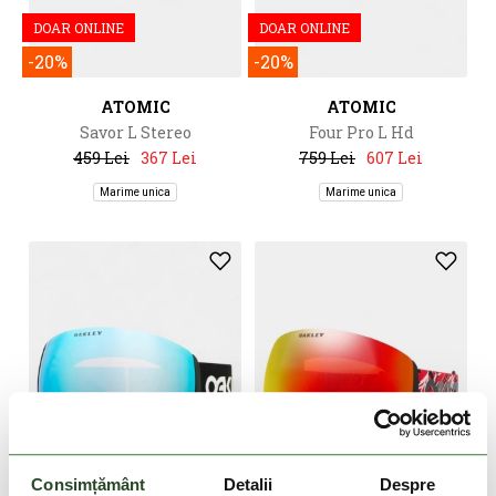
DOAR ONLINE
DOAR ONLINE
-20%
-20%
ATOMIC
ATOMIC
Savor L Stereo
Four Pro L Hd
459 Lei
367 Lei
759 Lei
607 Lei
Marime unica
Marime unica
DOAR ONLINE
DOAR ONLINE
Consimțământ
Detalii
Despre