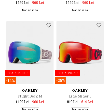
1 129 Lei
960 Lei
1 129 Lei
960 Lei
Marime unica
Marime unica
DOAR ONLINE
DOAR ONLINE
-14%
-25%
OAKLEY
OAKLEY
Flight Deck M
Line Miner L
1 129 Lei
960 Lei
819 Lei
614 Lei
Marime unica
Marime unica