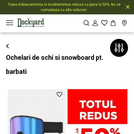
Toata imbracamintea si incaltamintea redusa cu pana la 50%. Nu se
cumuleaza cu alte reduceri.
Ochelari de schi si snowboard pt.
barbati