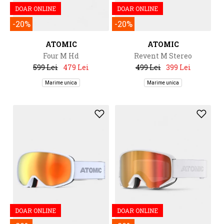
DOAR ONLINE
DOAR ONLINE
-20%
-20%
ATOMIC
ATOMIC
Four M Hd
Revent M Stereo
599 Lei
479 Lei
499 Lei
399 Lei
Marime unica
Marime unica
DOAR ONLINE
DOAR ONLINE