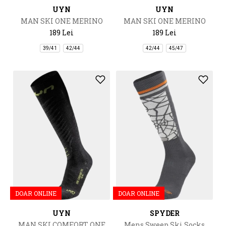
UYN
UYN
MAN SKI ONE MERINO
MAN SKI ONE MERINO
SOCKS
SOCKS
189 Lei
189 Lei
39/41
42/44
42/44
45/47
DOAR ONLINE
DOAR ONLINE
UYN
SPYDER
MAN SKI COMFORT ONE
Mens Sweep Ski Socks