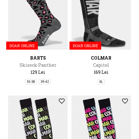
DOAR ONLINE
DOAR ONLINE
BARTS
COLMAR
Skisock Panther
Capitol
129 Lei
169 Lei
35-38
39-42
XL