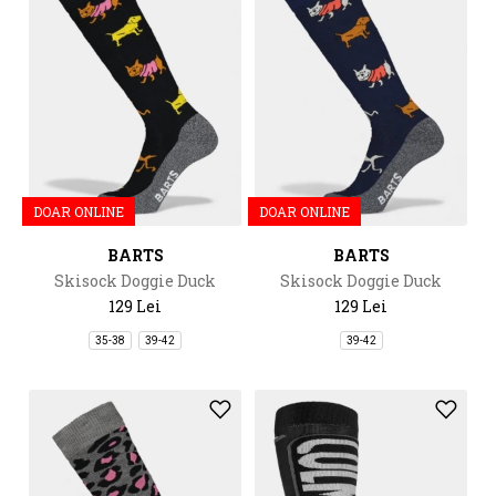
DOAR ONLINE
DOAR ONLINE
BARTS
BARTS
Skisock Doggie Duck
Skisock Doggie Duck
129 Lei
129 Lei
35-38
39-42
39-42