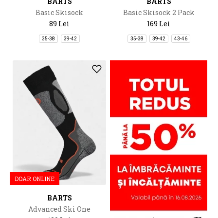
BARTS
BARTS
Basic Skisock
Basic Skisock 2 Pack
89 Lei
169 Lei
35-38
39-42
35-38
39-42
43-46
DOAR ONLINE
BARTS
Advanced Ski One