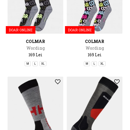
DOAR ONLINE
DOAR ONLINE
COLMAR
COLMAR
Wording
Wording
169 Lei
169 Lei
M
L
XL
M
L
XL