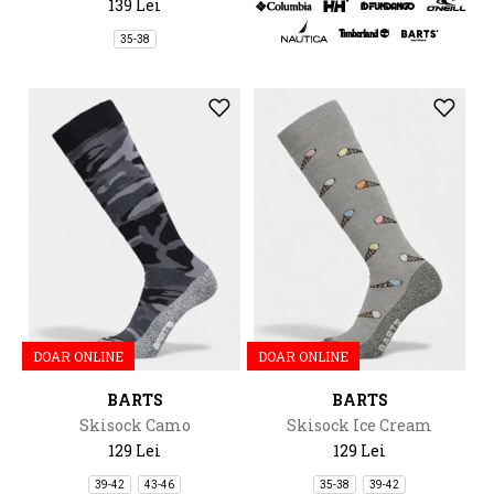
139 Lei
35-38
DOAR ONLINE
DOAR ONLINE
BARTS
BARTS
Skisock Camo
Skisock Ice Cream
129 Lei
129 Lei
39-42
43-46
35-38
39-42