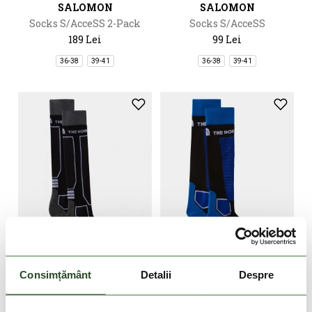
SALOMON
SALOMON
Socks S/AcceSS 2-Pack
Socks S/AcceSS
189 Lei
99 Lei
36-38
39-41
36-38
39-41
DOAR ONLINE
DOAR ONLINE
Consimțământ
Detalii
Despre
THE NORTH FACE
THE NORTH FACE
Resort Ski Sock
Performance Ski Sock