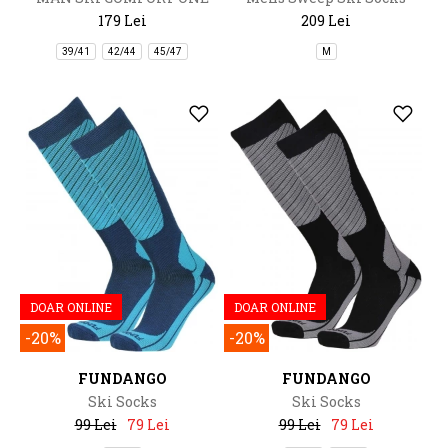
SOCKS
179 Lei
209 Lei
39/41
42/44
45/47
M
DOAR ONLINE
DOAR ONLINE
-20%
-20%
FUNDANGO
FUNDANGO
Ski Socks
Ski Socks
99 Lei
79 Lei
99 Lei
79 Lei