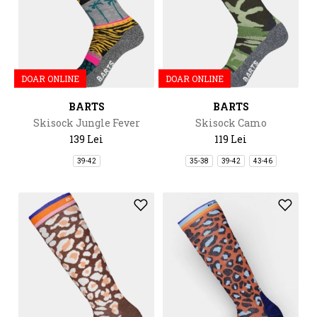
DOAR ONLINE
DOAR ONLINE
BARTS
BARTS
Skisock Jungle Fever
Skisock Camo
139 Lei
119 Lei
39-42
35-38
39-42
43-46