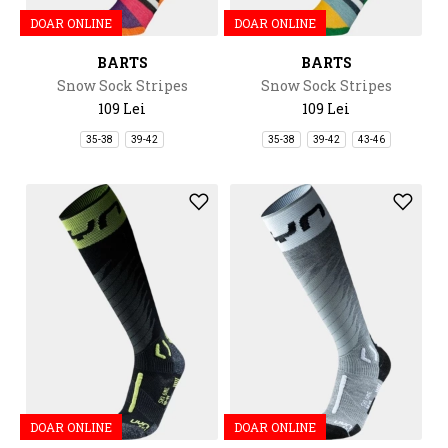
DOAR ONLINE
DOAR ONLINE
BARTS
BARTS
Snow Sock Stripes
Snow Sock Stripes
109 Lei
109 Lei
35-38
39-42
35-38
39-42
43-46
DOAR ONLINE
DOAR ONLINE