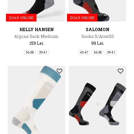
DOAR ONLINE
DOAR ONLINE
HELLY HANSEN
SALOMON
Alpine Sock Medium
Socks S/AcceSS
159 Lei
99 Lei
36-38
39-41
45-47
36-38
39-41