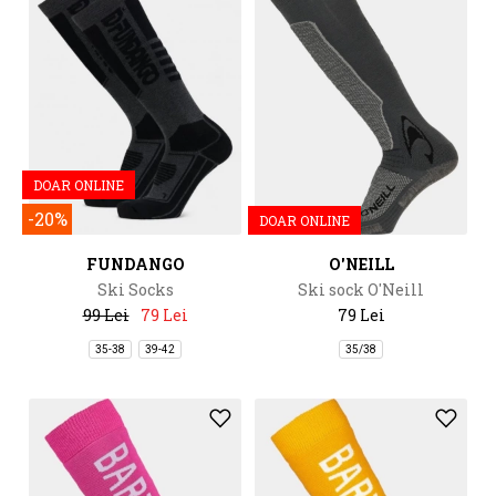
DOAR ONLINE
-20%
DOAR ONLINE
FUNDANGO
O'NEILL
Ski Socks
Ski sock O'Neill
99 Lei
79 Lei
79 Lei
35-38
39-42
35/38