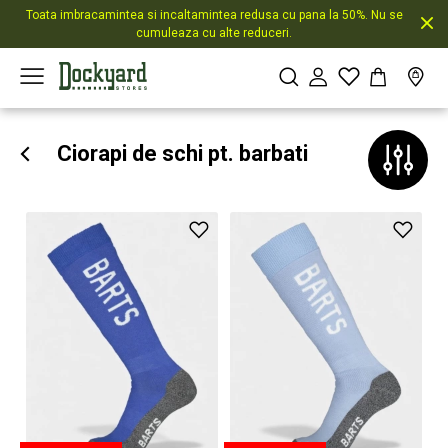
Toata imbracamintea si incaltamintea redusa cu pana la 50%. Nu se
cumuleaza cu alte reduceri.
Ciorapi de schi pt. barbati