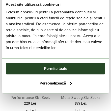
159 Lei
229 Lei
Acest site utilizează cookie-uri
XS
S
M
S
M
Folosim cookie-uri pentru a personaliza conținutul și
anunțurile, pentru a oferi funcții de rețele sociale și pentru
a analiza traficul. De asemenea, le oferim partenerilor de
rețele sociale, de publicitate și de analize informații cu
privire la modul în care folosiți site-ul nostru. Aceștia le
pot combina cu alte informații oferite de dvs. sau culese
în urma folosirii serviciilor lor.
Permite toate
DOAR ONLINE
DOAR ONLINE
Personalizează
THE NORTH FACE
SPYDER
Performance Ski Sock
Mens Sweep Ski Socks
229 Lei
189 Lei
S
M
S
M