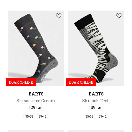
DOAR ONLINE
DOAR ONLINE
BARTS
BARTS
Skisock Ice Cream
Skisock Tech
129 Lei
139 Lei
35-38
39-42
35-38
39-42