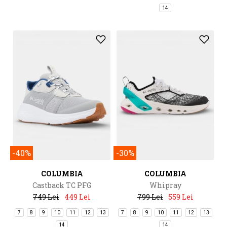
14
-40%
-30%
COLUMBIA
COLUMBIA
Castback TC PFG
Whipray
749 Lei
449 Lei
799 Lei
559 Lei
7
8
9
10
11
12
13
7
8
9
10
11
12
13
14
14