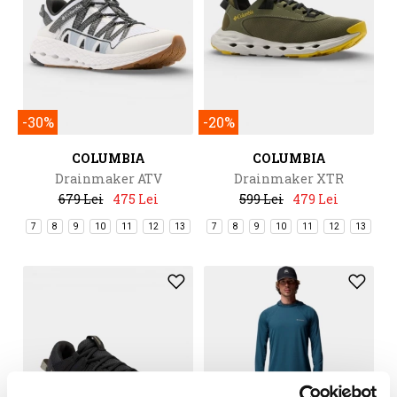
-30%
-20%
COLUMBIA
COLUMBIA
Drainmaker ATV
Drainmaker XTR
679 Lei
475 Lei
599 Lei
479 Lei
7
8
9
10
11
12
13
7
8
9
10
11
12
13