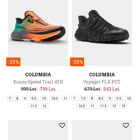
-20%
-20%
COLUMBIA
COLUMBIA
Konos Speed Trail ATR
Voyager FLX PCT
999 Lei
799 Lei
679 Lei
543 Lei
7
8
9
9.5
10
10.5
11
7
7.5
8
8.5
9
9.5
10
11.5
12
10.5
11
11.5
12
13