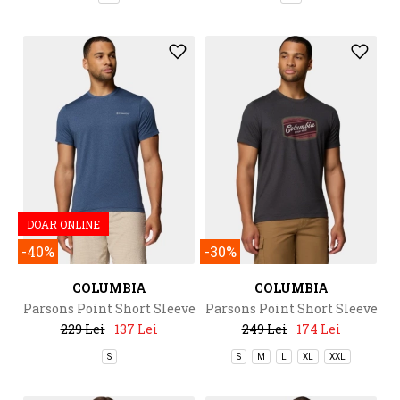
DOAR ONLINE
-40%
-30%
COLUMBIA
COLUMBIA
Parsons Point Short Sleeve
Parsons Point Short Sleeve
Logo Tee
Graphic Tee
229 Lei
137 Lei
249 Lei
174 Lei
S
S
M
L
XL
XXL