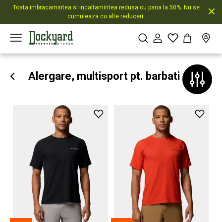
Toata imbracamintea si incaltamintea redusa cu pana la 50%. Nu se
cumuleaza cu alte reduceri.
Alergare, multisport pt. barbati