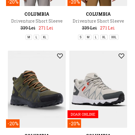
-20%
-20%
COLUMBIA
COLUMBIA
Driventure Short Sleeve
Driventure Short Sleeve
339 Lei
271 Lei
339 Lei
271 Lei
M
L
XL
S
M
L
XL
XXL
DOAR ONLINE
-20%
-20%