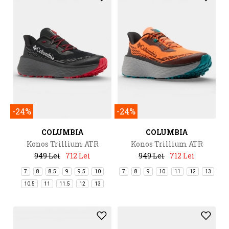
-24%
-24%
COLUMBIA
COLUMBIA
Konos Trillium ATR
Konos Trillium ATR
949 Lei
712 Lei
949 Lei
712 Lei
7
8
8.5
9
9.5
10
7
8
9
10
11
12
13
10.5
11
11.5
12
13