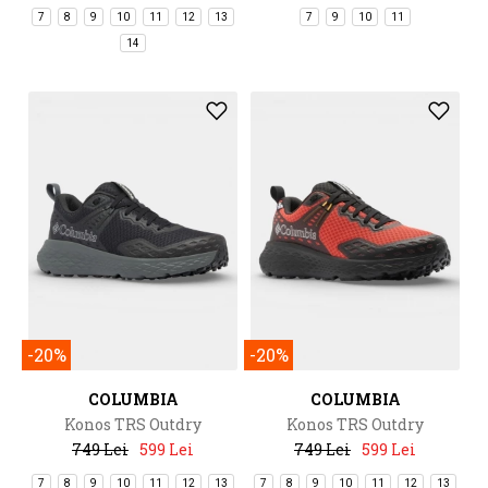
7
8
9
10
11
12
13
7
9
10
11
14
-20%
-20%
COLUMBIA
COLUMBIA
Konos TRS Outdry
Konos TRS Outdry
749 Lei
599 Lei
749 Lei
599 Lei
7
8
9
10
11
12
13
7
8
9
10
11
12
13