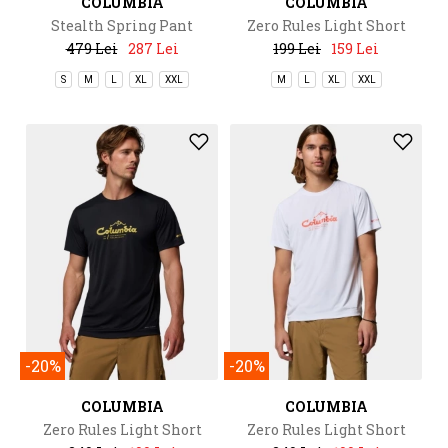
COLUMBIA
COLUMBIA
Stealth Spring Pant
Zero Rules Light Short
Sleeve Crew
479 Lei
287 Lei
199 Lei
159 Lei
S
M
L
XL
XXL
M
L
XL
XXL
-20%
-20%
COLUMBIA
COLUMBIA
Zero Rules Light Short
Zero Rules Light Short
Sleeve Graphic Crew
Sleeve Graphic Crew