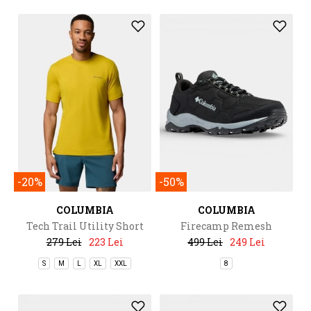
-20%
-50%
COLUMBIA
COLUMBIA
Tech Trail Utility Short
Firecamp Remesh
Sleeve Crew
279 Lei
223 Lei
499 Lei
249 Lei
S
M
L
XL
XXL
8