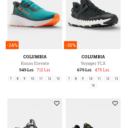
-24%
-30%
COLUMBIA
COLUMBIA
Konos Elevate
Voyager FLX
949 Lei
712 Lei
679 Lei
475 Lei
7
8
9
10
11
12
13
7
8
9
10
11
12
13
14