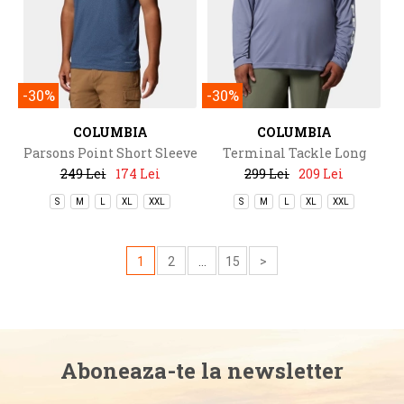
-30%
-30%
COLUMBIA
COLUMBIA
Parsons Point Short Sleeve
Terminal Tackle Long
Back Graphic Tee
Sleeve Shirt
249 Lei
174 Lei
299 Lei
209 Lei
S
M
L
XL
XXL
S
M
L
XL
XXL
1
2
...
15
>
Aboneaza-te la newsletter