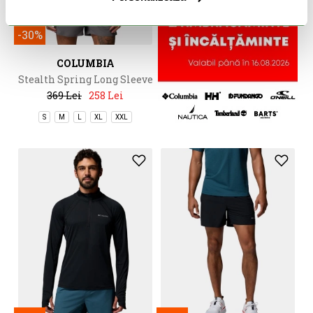
-30%
COLUMBIA
Stealth Spring Long Sleeve
Hoodie
369 Lei
258 Lei
S
M
L
XL
XXL