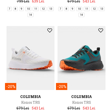
799 Lei
639 Lei
679 Lei
543 Lei
7
8
9
10
11
12
13
7
8
9
10
11
12
13
14
14
-20%
-20%
COLUMBIA
COLUMBIA
Konos TRS
Konos TRS
679 Lei
543 Lei
679 Lei
543 Lei