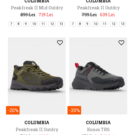
COLUMBIA
COLUMBIA
Peakfreak II Mid Outdry
Peakfreak II Outdry
899 Lei
719 Lei
799 Lei
639 Lei
7
8
9
10
11
12
13
7
8
9
10
11
12
13
-20%
-20%
COLUMBIA
COLUMBIA
Peakfreak II Outdry
Konos TRS