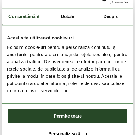
Consimțământ
Detalii
Despre
-20%
-30%
Acest site utilizează cookie-uri
COLUMBIA
COLUMBIA
Terrastride ARO
Stealth Spring Long Sleeve
Folosim cookie-uri pentru a personaliza conținutul și
Hoodie
599 Lei
479 Lei
369 Lei
258 Lei
anunțurile, pentru a oferi funcții de rețele sociale și pentru
a analiza traficul. De asemenea, le oferim partenerilor de
8
9
10
11
12
13
S
M
L
XL
XXL
rețele sociale, de publicitate și de analize informații cu
privire la modul în care folosiți site-ul nostru. Aceștia le
pot combina cu alte informații oferite de dvs. sau culese
în urma folosirii serviciilor lor.
Permite toate
Personalizează