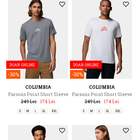
DOAR ONLINE
DOAR ONLINE
-30%
-30%
COLUMBIA
COLUMBIA
Parsons Point Short Sleeve
Parsons Point Short Sleeve
Graphic Tee
Graphic Tee
249 Lei
174 Lei
249 Lei
174 Lei
S
M
L
XL
XXL
S
M
L
XL
XXL