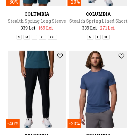
-50%
-20%
COLUMBIA
COLUMBIA
Stealth Spring Long Sleeve
Stealth Spring Lined Short
Half Zip Tee
339 Lei
169 Lei
339 Lei
271 Lei
S
M
L
XL
XXL
M
L
XL
-40%
-20%