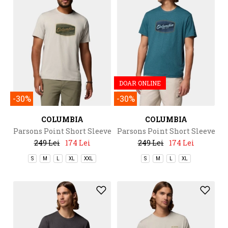
DOAR ONLINE
-30%
-30%
COLUMBIA
COLUMBIA
Parsons Point Short Sleeve
Parsons Point Short Sleeve
Graphic Tee
Graphic Tee
249 Lei
174 Lei
249 Lei
174 Lei
S
M
L
XL
XXL
S
M
L
XL