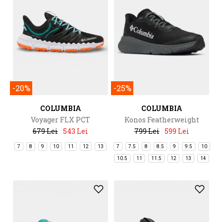
-20%
-25%
COLUMBIA
COLUMBIA
Voyager FLX PCT
Konos Featherweight
679 Lei
543 Lei
799 Lei
599 Lei
7
8
9
10
11
12
13
7
7.5
8
8.5
9
9.5
10
10.5
11
11.5
12
13
14