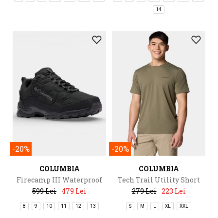
14
-20%
-20%
COLUMBIA
COLUMBIA
Firecamp III Waterproof
Tech Trail Utility Short
Sleeve Crew
599 Lei
479 Lei
279 Lei
223 Lei
8
9
10
11
12
13
S
M
L
XL
XXL