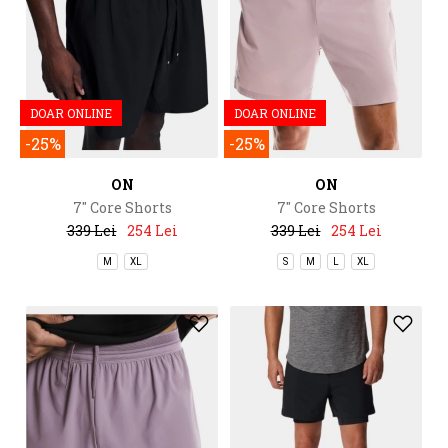
DOAR ONLINE
DOAR ONLINE
-25%
-25%
ON
ON
7" Core Shorts
7" Core Shorts
339 Lei
254 Lei
339 Lei
254 Lei
M
XL
S
M
L
XL