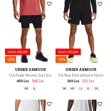
DOAR ONLINE
DOAR ONLINE
-10%
-10%
UNDER ARMOUR
UNDER ARMOUR
UA Peak Woven 2in1 Sts
UA Run Everywhere Short
409 Lei
368 Lei
369 Lei
332 Lei
MD
XL
SM
MD
LG
XL
2XL