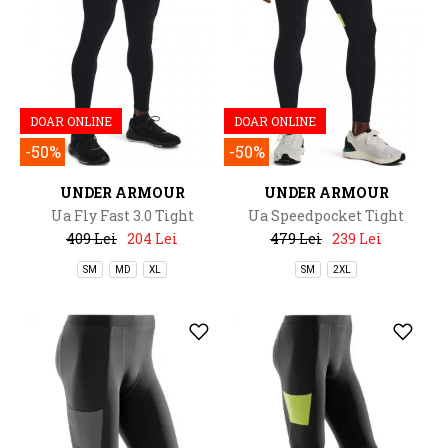
DOAR ONLINE
DOAR ONLINE
-50%
-50%
UNDER ARMOUR
UNDER ARMOUR
Ua Fly Fast 3.0 Tight
Ua Speedpocket Tight
409 Lei
204 Lei
479 Lei
239 Lei
SM
MD
XL
SM
2XL