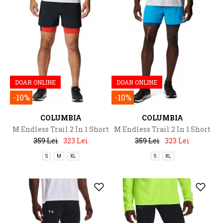
DOAR ONLINE
DOAR ONLINE
-10%
-10%
COLUMBIA
COLUMBIA
M Endless Trail 2 In 1 Short
M Endless Trail 2 In 1 Short
359 Lei
323 Lei
359 Lei
323 Lei
S
M
XL
S
XL