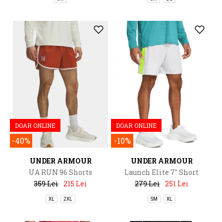
DOAR ONLINE
DOAR ONLINE
-40%
-10%
UNDER ARMOUR
UNDER ARMOUR
UA RUN 96 Shorts
Launch Elite 7'' Short
359 Lei
215 Lei
279 Lei
251 Lei
XL
2XL
SM
XL