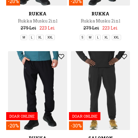
-20%
-20%
RUKKA
RUKKA
Rukka Musku 2in1
Rukka Musku 2in1
279 Lei
223 Lei
279 Lei
223 Lei
M
L
XL
XXL
S
M
L
XL
XXL
DOAR ONLINE
DOAR ONLINE
-20%
-30%