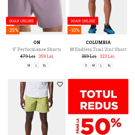
DOAR ONLINE
DOAR ONLINE
-25%
-10%
ON
COLUMBIA
5" Performance Shorts
M Endless Trail 2in1 Short
479 Lei
359 Lei
359 Lei
323 Lei
M
L
XL
S
M
L
XL