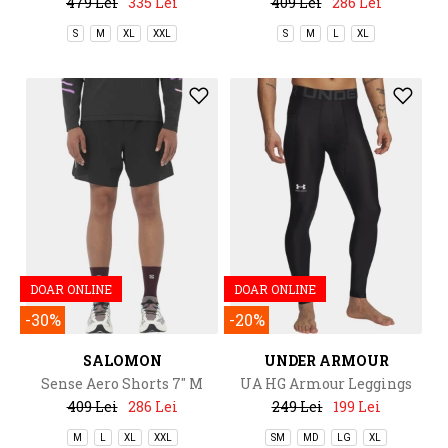
479 Lei
335 Lei
409 Lei
286 Lei
S
M
XL
XXL
S
M
L
XL
DOAR ONLINE
DOAR ONLINE
-30%
-20%
SALOMON
UNDER ARMOUR
Sense Aero Shorts 7" M
UA HG Armour Leggings
409 Lei
286 Lei
249 Lei
199 Lei
M
L
XL
XXL
SM
MD
LG
XL