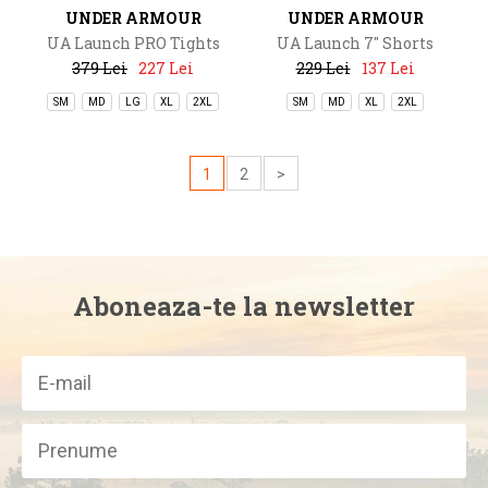
UNDER ARMOUR
UNDER ARMOUR
UA Launch PRO Tights
UA Launch 7'' Shorts
379 Lei
227 Lei
229 Lei
137 Lei
SM
MD
LG
XL
2XL
SM
MD
XL
2XL
1
2
>
Aboneaza-te la newsletter