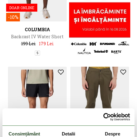
DOAR ONLINE
-10%
COLUMBIA
Backcast IV Water Short
199 Lei
179 Lei
S
DOAR ONLINE
Consimțământ
Detalii
Despre