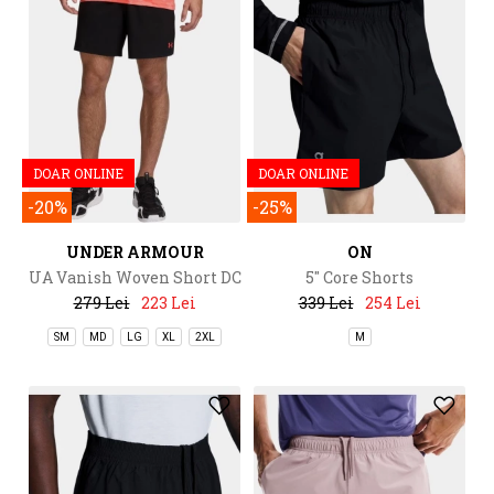
DOAR ONLINE
DOAR ONLINE
-20%
-25%
UNDER ARMOUR
ON
UA Vanish Woven Short DC
5" Core Shorts
279 Lei
223 Lei
339 Lei
254 Lei
SM
MD
LG
XL
2XL
M