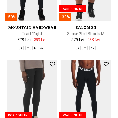
DOAR ONLINE
-50%
-30%
MOUNTAIN HARDWEAR
SALOMON
Trail Tight
Sense 2In1 Shorts M
579 Lei
289 Lei
379 Lei
265 Lei
S
M
L
XL
S
M
XL
DOAR ONLINE
DOAR ONLINE