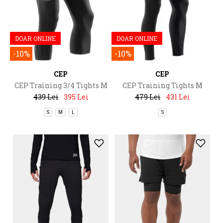
DOAR ONLINE
DOAR ONLINE
-10%
-10%
CEP
CEP
CEP Training 3/4 Tights M
CEP Training Tights M
439 Lei
395 Lei
479 Lei
431 Lei
S
M
L
S