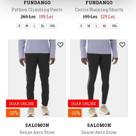
FUNDANGO
FUNDANGO
Python Climbing Pants
Corris Running Shorts
269 Lei
199 Lei
199 Lei
129 Lei
S
M
L
XL
XXL
S
M
L
XL
XXL
DOAR ONLINE
DOAR ONLINE
-10%
-10%
SALOMON
SALOMON
Sense Aero Stow
Sense Aero Stow