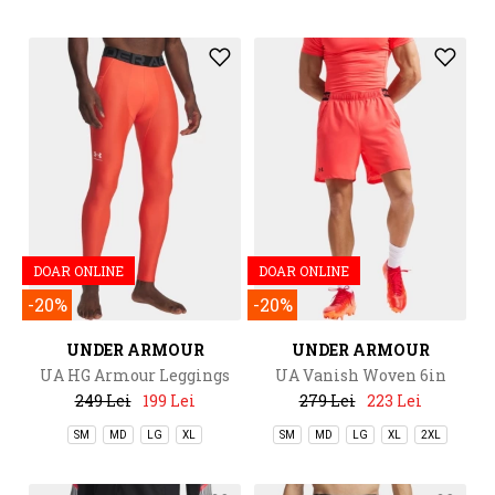
DOAR ONLINE
DOAR ONLINE
-20%
-20%
UNDER ARMOUR
UNDER ARMOUR
UA HG Armour Leggings
UA Vanish Woven 6in
Shorts
249 Lei
199 Lei
279 Lei
223 Lei
SM
MD
LG
XL
SM
MD
LG
XL
2XL