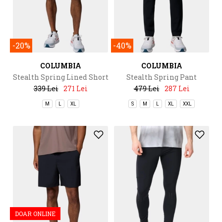
-20%
-40%
COLUMBIA
COLUMBIA
Stealth Spring Lined Short
Stealth Spring Pant
339 Lei
271 Lei
479 Lei
287 Lei
M
L
XL
S
M
L
XL
XXL
DOAR ONLINE