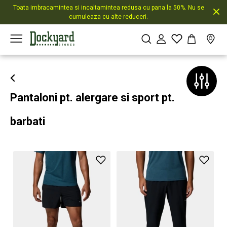
Toata imbracamintea si incaltamintea redusa cu pana la 50%. Nu se
cumuleaza cu alte reduceri.
Pantaloni pt. alergare si sport pt.
barbati