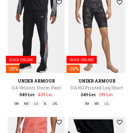
DOAR ONLINE
DOAR ONLINE
-20%
-20%
UNDER ARMOUR
UNDER ARMOUR
UA Velociti Storm Pant
UA HG Printed Lng Short
549 Lei
439 Lei
249 Lei
199 Lei
SM
MD
LG
XL
2XL
SM
MD
LG