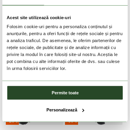
-50%
-26%
COLUMBIA
FUNDANGO
Acest site utilizează cookie-uri
Three Pitch Short
Python Climbing Pants
Folosim cookie-uri pentru a personaliza conținutul și
299 Lei
149 Lei
269 Lei
199 Lei
anunțurile, pentru a oferi funcții de rețele sociale și pentru
S
S
M
L
XL
XXL
a analiza traficul. De asemenea, le oferim partenerilor de
rețele sociale, de publicitate și de analize informații cu
privire la modul în care folosiți site-ul nostru. Aceștia le
pot combina cu alte informații oferite de dvs. sau culese
în urma folosirii serviciilor lor.
Permite toate
Personalizează
-26%
-35%