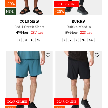
-40%
DOAR ONLINE
NOU
-20%
COLUMBIA
RUKKA
Chill Creek Short
Rukka Mahila
479 Lei
287 Lei
279 Lei
223 Lei
S
M
L
XL
S
M
L
XL
XXL
DOAR ONLINE
DOAR ONLINE