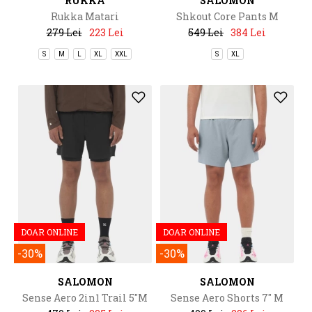
RUKKA
SALOMON
Rukka Matari
Shkout Core Pants M
279 Lei
223 Lei
549 Lei
384 Lei
S
M
L
XL
XXL
S
XL
DOAR ONLINE
DOAR ONLINE
-30%
-30%
SALOMON
SALOMON
Sense Aero 2in1 Trail 5"M
Sense Aero Shorts 7" M