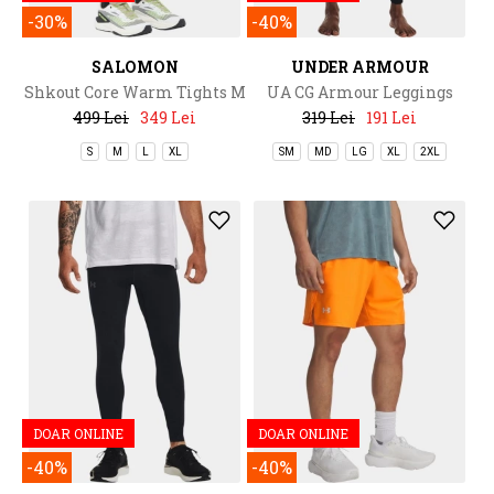
-30%
-40%
SALOMON
UNDER ARMOUR
Shkout Core Warm Tights M
UA CG Armour Leggings
499 Lei
349 Lei
319 Lei
191 Lei
S
M
L
XL
SM
MD
LG
XL
2XL
DOAR ONLINE
DOAR ONLINE
-40%
-40%