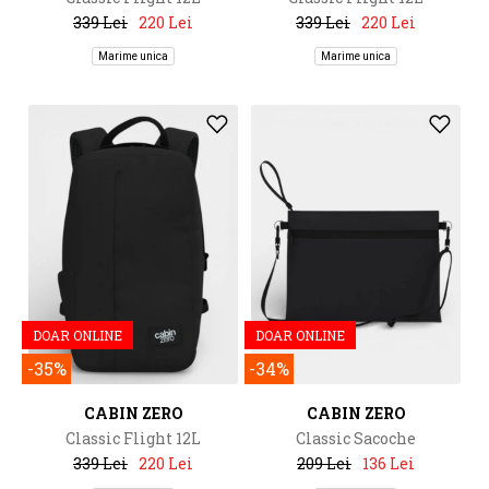
339 Lei
220 Lei
339 Lei
220 Lei
Marime unica
Marime unica
DOAR ONLINE
DOAR ONLINE
-35%
-34%
CABIN ZERO
CABIN ZERO
Classic Flight 12L
Classic Sacoche
339 Lei
220 Lei
209 Lei
136 Lei