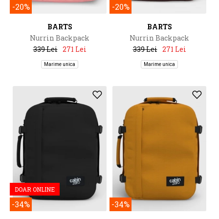
-20%
-20%
BARTS
BARTS
Nurrin Backpack
Nurrin Backpack
339 Lei
271 Lei
339 Lei
271 Lei
Marime unica
Marime unica
DOAR ONLINE
-34%
-34%