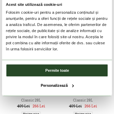
409 Lei
266 Lei
409 Lei
266 Lei
Acest site utilizează cookie-uri
Marime unica
Marime unica
Folosim cookie-uri pentru a personaliza conținutul și
anunțurile, pentru a oferi funcții de rețele sociale și pentru
a analiza traficul. De asemenea, le oferim partenerilor de
rețele sociale, de publicitate și de analize informații cu
privire la modul în care folosiți site-ul nostru. Aceștia le
pot combina cu alte informații oferite de dvs. sau culese
în urma folosirii serviciilor lor.
Permite toate
-34%
-34%
Personalizează
CABIN ZERO
CABIN ZERO
Classic 28L
Classic 28L
409 Lei
266 Lei
409 Lei
266 Lei
Marime unica
Marime unica