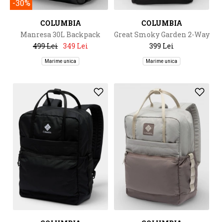
-30%
COLUMBIA
COLUMBIA
Manresa 30L Backpack
Great Smoky Garden 2-Way
Tote
499 Lei
349 Lei
399 Lei
Marime unica
Marime unica