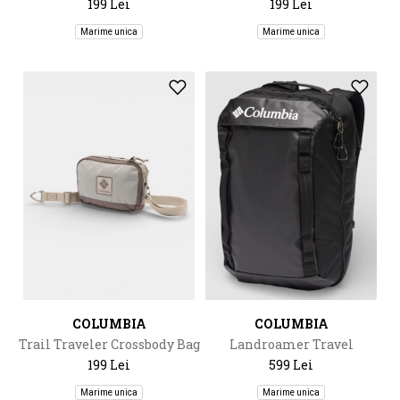
199 Lei
199 Lei
Marime unica
Marime unica
COLUMBIA
COLUMBIA
Trail Traveler Crossbody Bag
Landroamer Travel
Backpack
199 Lei
599 Lei
Marime unica
Marime unica