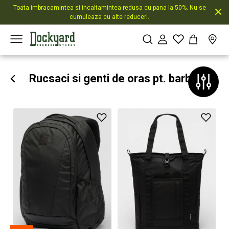
Toata imbracamintea si incaltamintea redusa cu pana la 50%. Nu se
cumuleaza cu alte reduceri.
Rucsaci si genti de oras pt. barbati