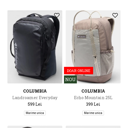
DOAR ONLINE
NOU
COLUMBIA
COLUMBIA
Landroamer Everyday
Echo Mountain 25L
Backpack
Backpack
599 Lei
399 Lei
Marime unica
Marime unica