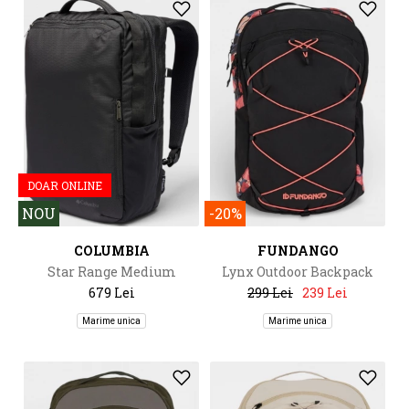
DOAR ONLINE
NOU
-20%
COLUMBIA
FUNDANGO
Star Range Medium
Lynx Outdoor Backpack
Backpack
679 Lei
299 Lei
239 Lei
Marime unica
Marime unica