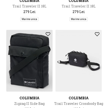
COLUMBIA
COLUMBIA
Trail Traveler II 18L
Trail Traveler II 18L
Backpack
Backpack
279 Lei
279 Lei
Marime unica
Marime unica
COLUMBIA
COLUMBIA
Zigzag II Side Bag
Trail Traveler Crossbody Bag