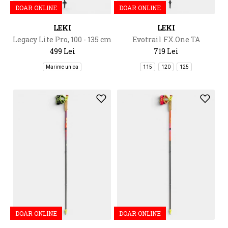
DOAR ONLINE
DOAR ONLINE
LEKI
LEKI
Legacy Lite Pro, 100 - 135 cm
Evotrail FX.One TA
499 Lei
719 Lei
Marime unica
115
120
125
DOAR ONLINE
DOAR ONLINE