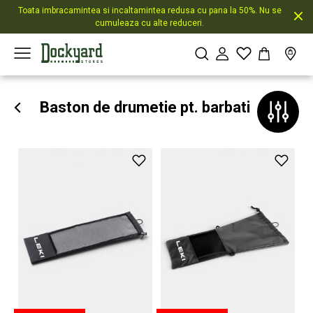
Toata imbracamintea si incaltamintea redusa cu pana la 50%. Nu se
cumuleaza cu alte reduceri.
Baston de drumetie pt. barbati