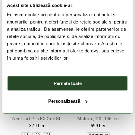
989 Lei
879 Lei
Acest site utilizează cookie-uri
115
120
125
115
120
Folosim cookie-uri pentru a personaliza conținutul și
anunțurile, pentru a oferi funcții de rețele sociale și pentru
a analiza traficul. De asemenea, le oferim partenerilor de
rețele sociale, de publicitate și de analize informații cu
privire la modul în care folosiți site-ul nostru. Aceștia le
pot combina cu alte informații oferite de dvs. sau culese
în urma folosirii serviciilor lor.
Permite toate
DOAR ONLINE
DOAR ONLINE
Personalizează
LEKI
LEKI
Neotrail Pro FX.One SL
Makalu, 110 - 145 cm
879 Lei
599 Lei
115
120
125
Marime unica