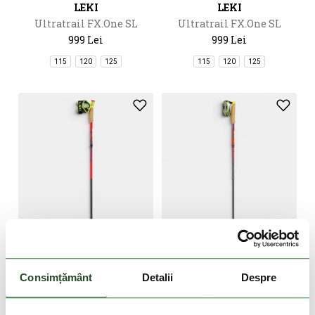
LEKI
LEKI
Ultratrail FX.One SL
Ultratrail FX.One SL
999 Lei
999 Lei
115
120
125
115
120
125
DOAR ONLINE
DOAR ONLINE
Consimțământ
Detalii
Despre
LEKI
LEKI
Ultratrail FX.One
Neotrail Pro FX.One SL