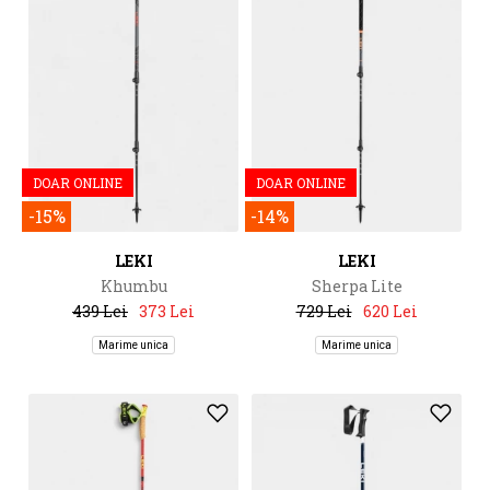
DOAR ONLINE
DOAR ONLINE
-15%
-14%
LEKI
LEKI
Khumbu
Sherpa Lite
439 Lei
373 Lei
729 Lei
620 Lei
Marime unica
Marime unica