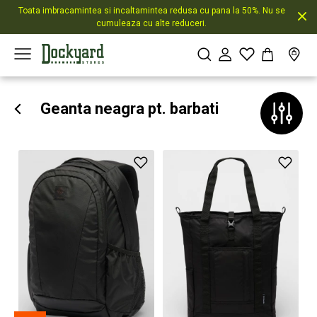
Toata imbracamintea si incaltamintea redusa cu pana la 50%. Nu se
cumuleaza cu alte reduceri.
Geanta neagra pt. barbati