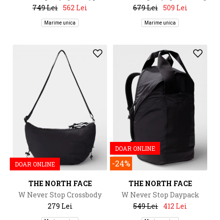
749 Lei
562 Lei
679 Lei
509 Lei
Marime unica
Marime unica
DOAR ONLINE
-24%
DOAR ONLINE
THE NORTH FACE
THE NORTH FACE
W Never Stop Crossbody
W Never Stop Daypack
279 Lei
549 Lei
412 Lei