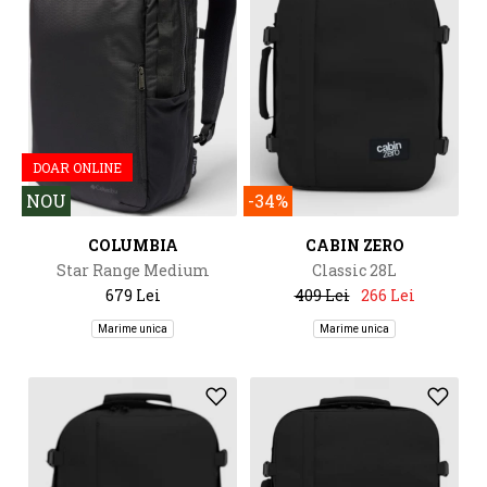
DOAR ONLINE
NOU
-34%
COLUMBIA
CABIN ZERO
Star Range Medium
Classic 28L
Backpack
679 Lei
409 Lei
266 Lei
Marime unica
Marime unica