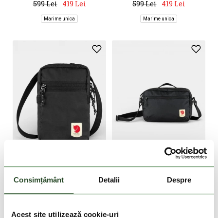
599 Lei
419 Lei
599 Lei
419 Lei
Marime unica
Marime unica
DOAR ONLINE
DOAR ONLINE
FJALLRAVEN
FJALLRAVEN
Consimțământ
Detalii
Despre
High Coast Pocket
High Coast Crossbody
279 Lei
409 Lei
Acest site utilizează cookie-uri
Marime unica
Marime unica