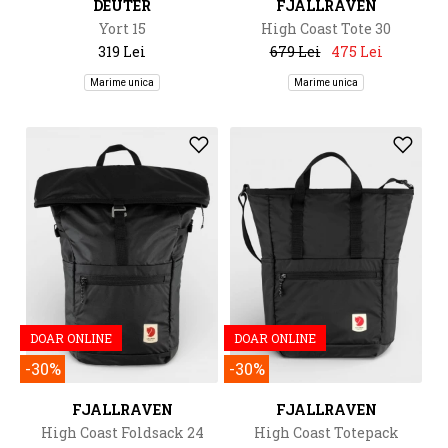
DEUTER
FJALLRAVEN
Yort 15
High Coast Tote 30
319 Lei
679 Lei
475 Lei
Marime unica
Marime unica
DOAR ONLINE
DOAR ONLINE
-30%
-30%
FJALLRAVEN
FJALLRAVEN
High Coast Foldsack 24
High Coast Totepack