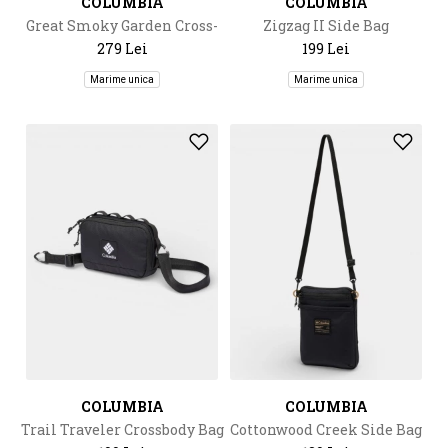
COLUMBIA
COLUMBIA
Great Smoky Garden Cross-
Zigzag II Side Bag
Body Bag
279 Lei
199 Lei
Marime unica
Marime unica
COLUMBIA
COLUMBIA
Trail Traveler Crossbody Bag
Cottonwood Creek Side Bag