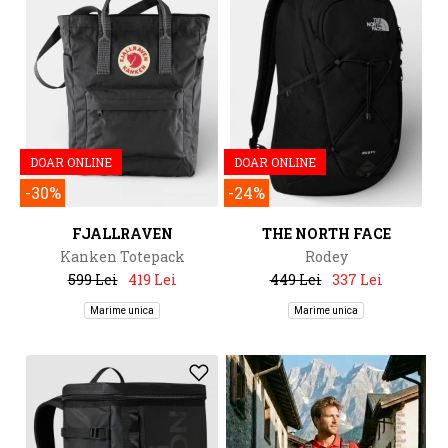
DOAR ONLINE
DOAR ONLINE
-30%
-24%
FJALLRAVEN
THE NORTH FACE
Kanken Totepack
Rodey
599 Lei
419 Lei
449 Lei
337 Lei
Marime unica
Marime unica