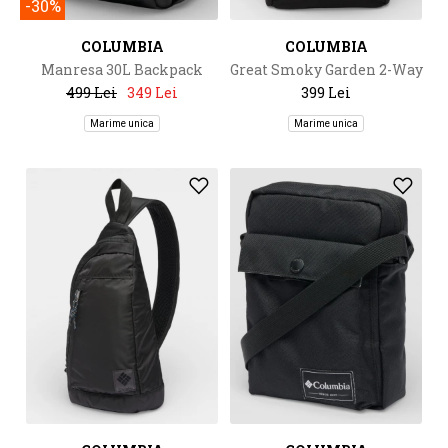
-30%
COLUMBIA
COLUMBIA
Manresa 30L Backpack
Great Smoky Garden 2-Way
Tote
499 Lei
349 Lei
399 Lei
Marime unica
Marime unica