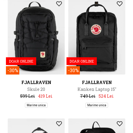
DOAR ONLINE
DOAR ONLINE
-30%
-30%
FJALLRAVEN
FJALLRAVEN
Skule 20
Kanken Laptop 15"
599 Lei
419 Lei
749 Lei
524 Lei
Marime unica
Marime unica