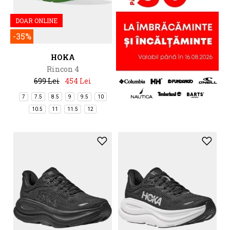
DOAR ONLINE
-35%
HOKA
Rincon 4
699 Lei
454 Lei
7
7.5
8.5
9
9.5
10
10.5
11
11.5
12