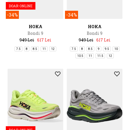
DOAR ONLINE
-34%
-34%
HOKA
HOKA
Bondi 9
Bondi 9
949 Lei
617 Lei
949 Lei
617 Lei
7.5
8
8.5
11
12
7.5
8
8.5
9
9.5
10
10.5
11
11.5
12