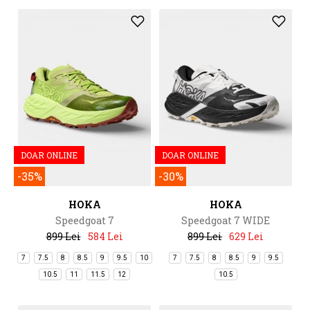
DOAR ONLINE
DOAR ONLINE
-35%
-30%
HOKA
HOKA
Speedgoat 7
Speedgoat 7 WIDE
899 Lei
584 Lei
899 Lei
629 Lei
7
7.5
8
8.5
9
9.5
10
7
7.5
8
8.5
9
9.5
10.5
11
11.5
12
10.5