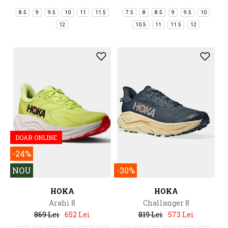
8.5
9
9.5
10
11
11.5
7.5
8
8.5
9
9.5
10
12
10.5
11
11.5
12
DOAR ONLINE
-24%
NOU
-30%
HOKA
HOKA
Arahi 8
Challanger 8
869 Lei
652 Lei
819 Lei
573 Lei