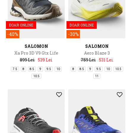
DOAR ONLINE
DOAR ONLINE
-40%
-30%
SALOMON
SALOMON
Xa Pro 3D V9 Gtx Life
Aero Blaze 3
899 Lei
539 Lei
759 Lei
531 Lei
7.5
8
8.5
9
9.5
10
8
8.5
9
9.5
10
10.5
10.5
11