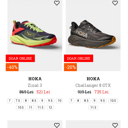
DOAR ONLINE
DOAR ONLINE
-40%
-20%
HOKA
HOKA
Zinal 3
Challanger 8 GTX
869 Lei
521 Lei
919 Lei
735 Lei
7
7.5
8
8.5
9
9.5
10
7
8
8.5
9
9.5
10.5
10.5
11
11.5
12
11.5