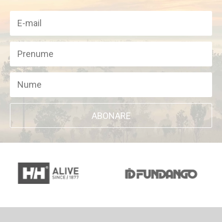
ABONARE