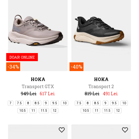
DOAR ONLINE
-34%
-40%
HOKA
HOKA
Transport GTX
Transport 2
949 Lei
617 Lei
819 Lei
491 Lei
7
7.5
8
8.5
9
9.5
10
7.5
8
8.5
9
9.5
10
10.5
11
11.5
12
10.5
11
11.5
12