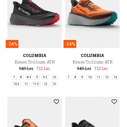
-24%
-24%
COLUMBIA
COLUMBIA
Konos Trillium ATR
Konos Trillium ATR
949 Lei
712 Lei
949 Lei
712 Lei
7
8
8.5
9
9.5
10
7
8
9
10
11
12
13
10.5
11
11.5
12
13