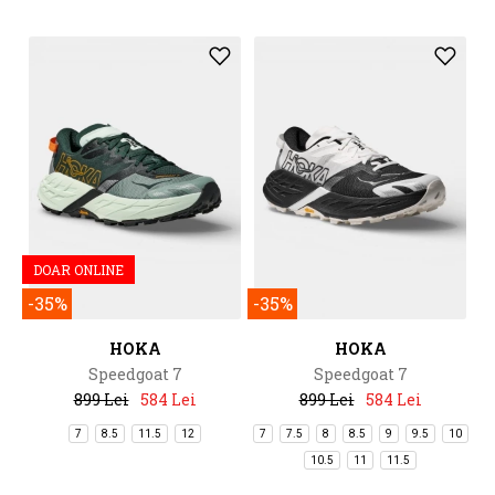
DOAR ONLINE
-35%
-35%
HOKA
HOKA
Speedgoat 7
Speedgoat 7
899 Lei
584 Lei
899 Lei
584 Lei
7
8.5
11.5
12
7
7.5
8
8.5
9
9.5
10
10.5
11
11.5