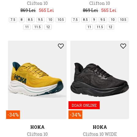
Clifton 10
Clifton 10
869 Lei
565 Lei
869 Lei
565 Lei
7.5
8
8.5
9.5
10
10.5
7.5
8.5
9
9.5
10
10.5
11
11.5
12
11
11.5
12
DOAR ONLINE
-34%
-34%
HOKA
HOKA
Clifton 10
Clifton 10 WIDE