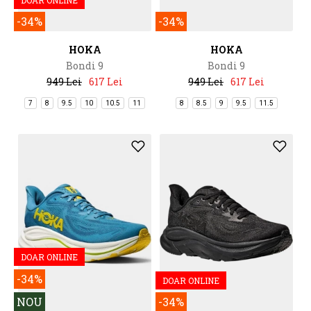
DOAR ONLINE
-34%
-34%
HOKA
HOKA
Bondi 9
Bondi 9
949 Lei
617 Lei
949 Lei
617 Lei
7
8
9.5
10
10.5
11
8
8.5
9
9.5
11.5
DOAR ONLINE
-34%
DOAR ONLINE
NOU
-34%