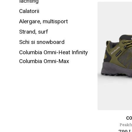
Iachting
Calatorii
Alergare, multisport
Strand, surf
Schi si snowboard
Columbia Omni-Heat Infinity
Columbia Omni-Max
C
Peakfr
799 L