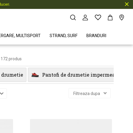
uceri.
ERGARE, MULTISPORT
STRAND, SURF
BRANDURI
172 produs
 drumetie
Pantofi de drumetie impermeabili
Filtreaza dupa