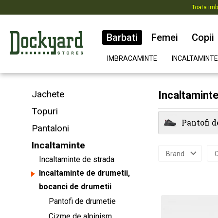
Toata imb
Barbati
Femei
Copii
IMBRACAMINTE
INCALTAMINTE
Jachete
Incaltaminte
Topuri
Pantofi 
Pantaloni
Incaltaminte
Brand
C
Incaltaminte de strada
Incaltaminte de drumetii,
bocanci de drumetii
Pantofi de drumetie
Cizme de alpinism