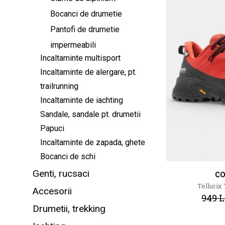
Bocanci de drumetie
Pantofi de drumetie
impermeabili
Incaltaminte multisport
Incaltaminte de alergare, pt.
trailrunning
Incaltaminte de iachting
Sandale, sandale pt. drumetii
Papuci
Incaltaminte de zapada, ghete
Bocanci de schi
Genti, rucsaci
C
Tellurix
Accesorii
949 L
Drumetii, trekking