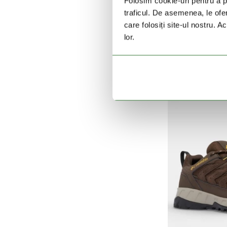
Folosim cookie-uri pentru a pe
traficul. De asemenea, le ofer
care folosiți site-ul nostru. A
C
lor.
Newto
749 L