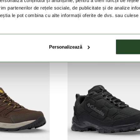
rsonaliza conținutul și anunțurile, pentru a oferi funcții de rețele
im partenerilor de rețele sociale, de publicitate și de analize info
ceștia le pot combina cu alte informații oferite de dvs. sau culese î
OLUMBIA
COLUMBIA
n Nimble LTR
Strata Trail Mid WP
ei
374 Lei
599 Lei
479 Lei
Personalizează