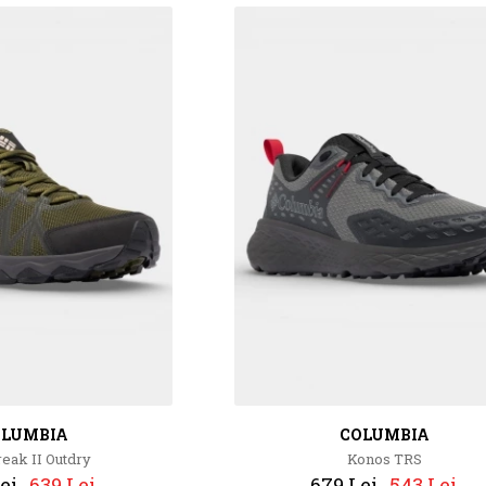
OLUMBIA
COLUMBIA
eak II Outdry
Konos TRS
ei
639 Lei
679 Lei
543 Lei