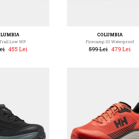
OLUMBIA
COLUMBIA
 Trail Low WP
Firecamp III Waterproof
ei
455 Lei
599 Lei
479 Lei