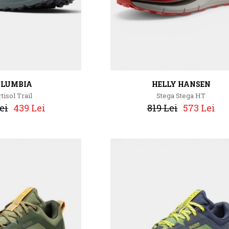
OLUMBIA
HELLY HANSEN
tisol Trail
Stega Stega HT
ei
439 Lei
819 Lei
573 Lei