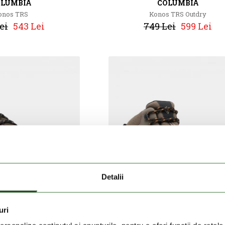
OLUMBIA
COLUMBIA
onos TRS
Konos TRS Outdry
ei
543 Lei
749 Lei
599 Lei
Detalii
uri