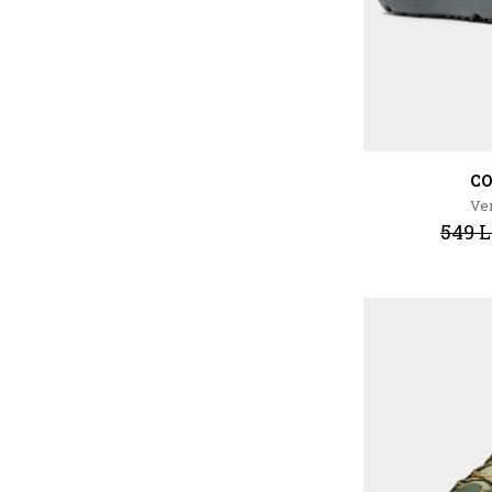
C
Ver
549 L