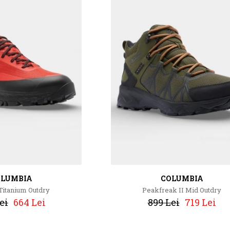
OLUMBIA
COLUMBIA
 Titanium Outdry
Peakfreak II Mid Outdry
ei
664 Lei
899 Lei
719 Lei