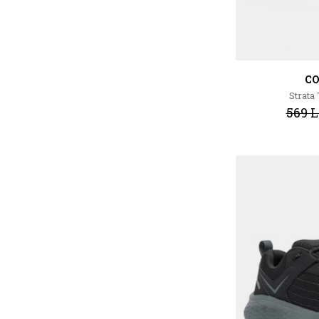
C
Strata
569 L