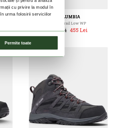
 sociale și pentru a analiza
rmații cu privire la modul în
n urma folosirii serviciilor
COLUMBIA
Strata Trail Low WP
569 Lei
455 Lei
Permite toate