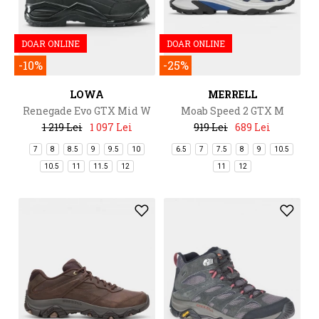
DOAR ONLINE
DOAR ONLINE
-10%
-25%
LOWA
MERRELL
Renegade Evo GTX Mid W
Moab Speed 2 GTX M
1 219 Lei
1 097 Lei
919 Lei
689 Lei
7
8
8.5
9
9.5
10
6.5
7
7.5
8
9
10.5
10.5
11
11.5
12
11
12