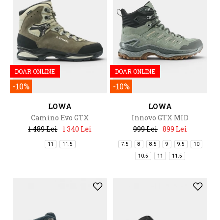
DOAR ONLINE
DOAR ONLINE
-10%
-10%
LOWA
LOWA
Camino Evo GTX
Innovo GTX MID
1 489 Lei
1 340 Lei
999 Lei
899 Lei
11
11.5
7.5
8
8.5
9
9.5
10
10.5
11
11.5