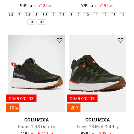
949 Lei
712 Lei
799 Lei
719 Lei
6.5
7
7.5
8
8.5
9
9.5
8
9
10
11
12
13
14
10
10.5
DOAR ONLINE
DOAR ONLINE
-10%
-20%
COLUMBIA
COLUMBIA
Konos TRS Outdry
Facet 75 Mid Outdry
749 Lei
674 Lei
879 Lei
703 Lei