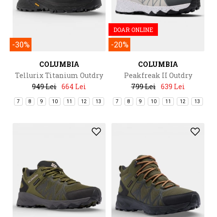
DOAR ONLINE
-30%
-20%
COLUMBIA
COLUMBIA
Tellurix Titanium Outdry
Peakfreak II Outdry
949 Lei
664 Lei
799 Lei
639 Lei
7
8
9
10
11
12
13
7
8
9
10
11
12
13