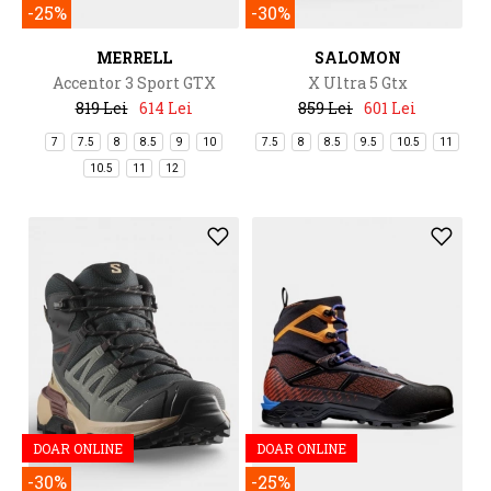
-25%
-30%
MERRELL
SALOMON
Accentor 3 Sport GTX
X Ultra 5 Gtx
819 Lei
614 Lei
859 Lei
601 Lei
7
7.5
8
8.5
9
10
7.5
8
8.5
9.5
10.5
11
10.5
11
12
DOAR ONLINE
DOAR ONLINE
-30%
-25%