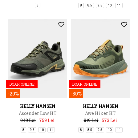
8
8
8.5
9.5
10
11
DOAR ONLINE
DOAR ONLINE
-20%
-30%
HELLY HANSEN
HELLY HANSEN
Ascender Low HT
Awe Hiker HT
949 Lei
759 Lei
819 Lei
573 Lei
8
9.5
10
11
8
8.5
9.5
10
11