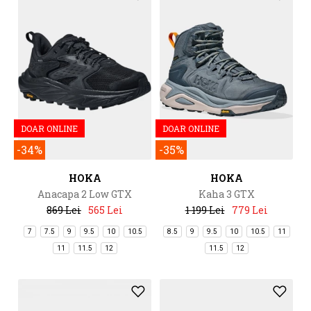
DOAR ONLINE
DOAR ONLINE
-34%
-35%
HOKA
HOKA
Anacapa 2 Low GTX
Kaha 3 GTX
869 Lei
565 Lei
1 199 Lei
779 Lei
7
7.5
9
9.5
10
10.5
8.5
9
9.5
10
10.5
11
11
11.5
12
11.5
12