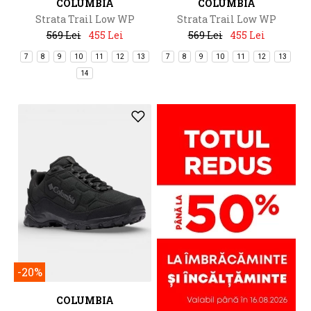
COLUMBIA
COLUMBIA
Strata Trail Low WP
Strata Trail Low WP
569 Lei
455 Lei
569 Lei
455 Lei
7
8
9
10
11
12
13
7
8
9
10
11
12
13
14
-20%
COLUMBIA