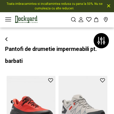
Toata imbracamintea si incaltamintea redusa cu pana la 50%. Nu se
cumuleaza cu alte reduceri.
Pantofi de drumetie impermeabili pt.
barbati