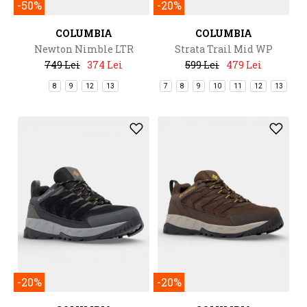
-50%
-20%
COLUMBIA
COLUMBIA
Newton Nimble LTR
Strata Trail Mid WP
749 Lei
374 Lei
599 Lei
479 Lei
8
9
12
13
7
8
9
10
11
12
13
-20%
-20%