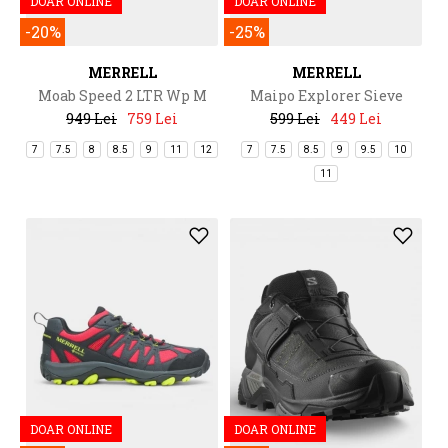
DOAR ONLINE
DOAR ONLINE
-20%
-25%
MERRELL
MERRELL
Moab Speed 2 LTR Wp M
Maipo Explorer Sieve
949 Lei
759 Lei
599 Lei
449 Lei
7
7.5
8
8.5
9
11
12
7
7.5
8.5
9
9.5
10
11
DOAR ONLINE
DOAR ONLINE