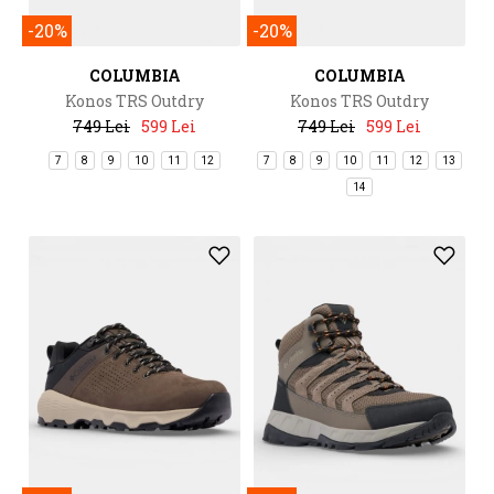
-20%
-20%
COLUMBIA
COLUMBIA
Konos TRS Outdry
Konos TRS Outdry
749 Lei
599 Lei
749 Lei
599 Lei
7
8
9
10
11
12
7
8
9
10
11
12
13
14