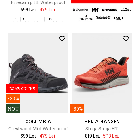
Firecamp III Waterproof
599 Lei
479 Lei
8
9
10
11
12
13
DOAR ONLINE
-20%
NOU
-30%
COLUMBIA
HELLY HANSEN
Crestwood Mid Waterproof
Stega Stega HT
599 Lei
479 Lei
819 Lei
573 Lei