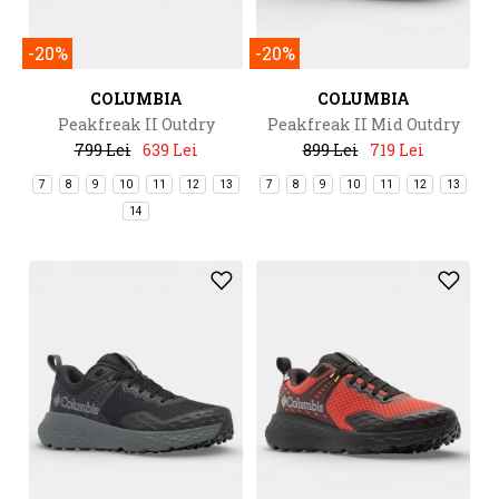
-20%
-20%
COLUMBIA
COLUMBIA
Peakfreak II Outdry
Peakfreak II Mid Outdry
799 Lei
639 Lei
899 Lei
719 Lei
7
8
9
10
11
12
13
7
8
9
10
11
12
13
14