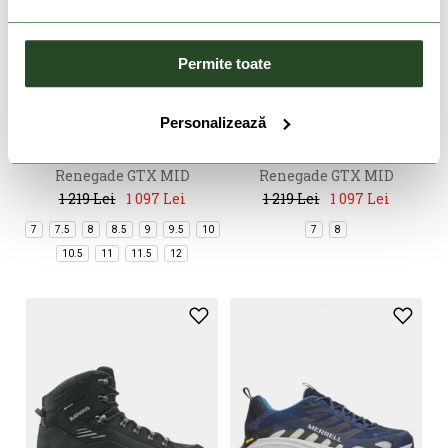
Permite toate
-10%
-10%
Personalizează
LOWA
LOWA
Renegade GTX MID
Renegade GTX MID
1 219 Lei
1 097 Lei
1 219 Lei
1 097 Lei
7
7.5
8
8.5
9
9.5
10
7
8
10.5
11
11.5
12