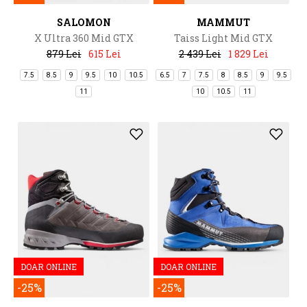
SALOMON
MAMMUT
X Ultra 360 Mid GTX
Taiss Light Mid GTX
879 Lei
615 Lei
2 439 Lei
1 829 Lei
7.5
8.5
9
9.5
10
10.5
6.5
7
7.5
8
8.5
9
9.5
11
10
10.5
11
DOAR ONLINE
DOAR ONLINE
-25%
-25%