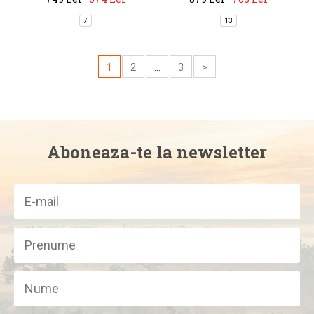
7
13
1
2
...
3
>
Aboneaza-te la newsletter