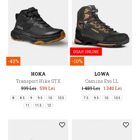
DOAR ONLINE
-40%
-10%
HOKA
LOWA
Transport Hike GTX
Camino Evo LL
999 Lei
599 Lei
1 489 Lei
1 340 Lei
8
8.5
9
9.5
10
10.5
7.5
9.5
10
10.5
11
11.5
12