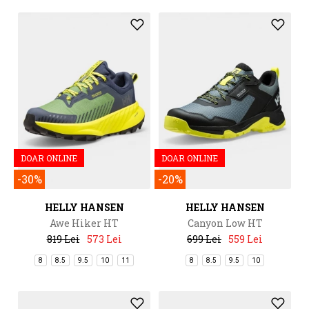
DOAR ONLINE
DOAR ONLINE
-30%
-20%
HELLY HANSEN
HELLY HANSEN
Awe Hiker HT
Canyon Low HT
819 Lei
573 Lei
699 Lei
559 Lei
8
8.5
9.5
10
11
8
8.5
9.5
10