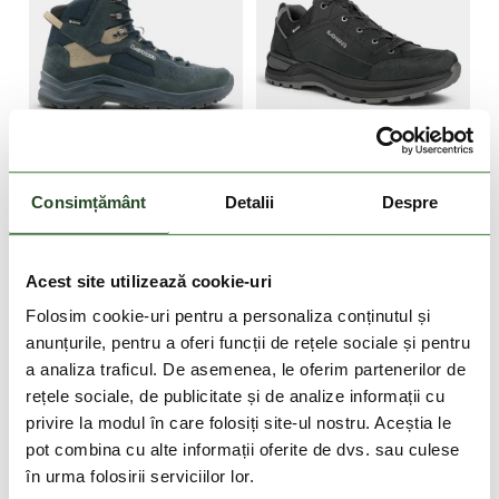
DOAR ONLINE
-10%
-10%
Consimțământ
Detalii
Despre
LOWA
LOWA
Ventierra GTX MID
Renegade GTX LO
949 Lei
854 Lei
999 Lei
899 Lei
Acest site utilizează cookie-uri
7.5
8
8.5
9
11
7
10.5
12
Folosim cookie-uri pentru a personaliza conținutul și
anunțurile, pentru a oferi funcții de rețele sociale și pentru
a analiza traficul. De asemenea, le oferim partenerilor de
rețele sociale, de publicitate și de analize informații cu
privire la modul în care folosiți site-ul nostru. Aceștia le
pot combina cu alte informații oferite de dvs. sau culese
în urma folosirii serviciilor lor.