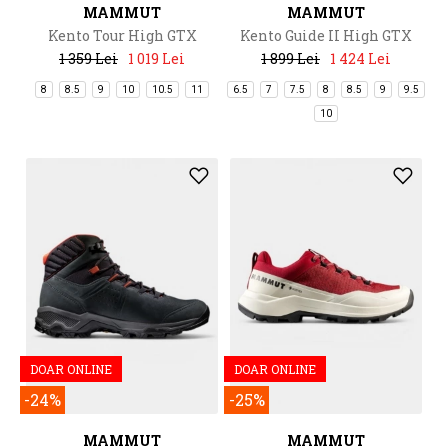
MAMMUT
MAMMUT
Kento Tour High GTX
Kento Guide II High GTX
1 359 Lei
1 019 Lei
1 899 Lei
1 424 Lei
8
8.5
9
10
10.5
11
6.5
7
7.5
8
8.5
9
9.5
10
DOAR ONLINE
DOAR ONLINE
-24%
-25%
MAMMUT
MAMMUT