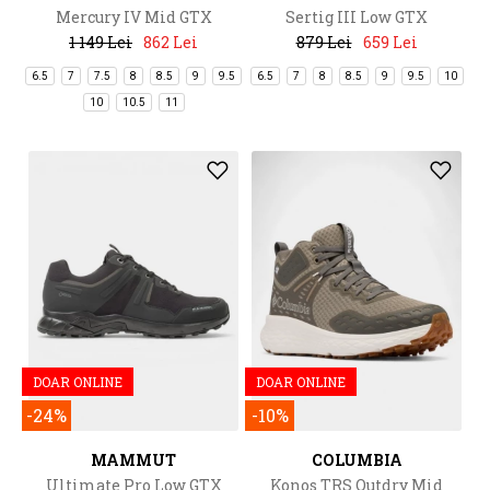
Mercury IV Mid GTX
Sertig III Low GTX
1 149 Lei
862 Lei
879 Lei
659 Lei
6.5
7
7.5
8
8.5
9
9.5
6.5
7
8
8.5
9
9.5
10
10
10.5
11
DOAR ONLINE
DOAR ONLINE
-24%
-10%
MAMMUT
COLUMBIA
Ultimate Pro Low GTX
Konos TRS Outdry Mid