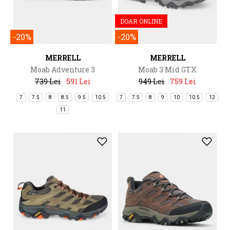
DOAR ONLINE
-20%
-20%
MERRELL
MERRELL
Moab Adventure 3
Moab 3 Mid GTX
739 Lei
591 Lei
949 Lei
759 Lei
7
7.5
8
8.5
9.5
10.5
7
7.5
8
9
10
10.5
12
11