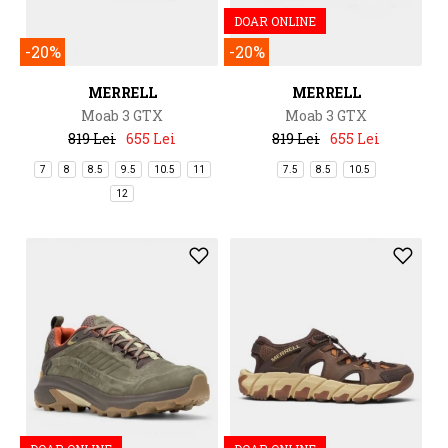
DOAR ONLINE
-20%
-20%
MERRELL
MERRELL
Moab 3 GTX
Moab 3 GTX
819 Lei
655 Lei
819 Lei
655 Lei
7
8
8.5
9.5
10.5
11
7.5
8.5
10.5
12