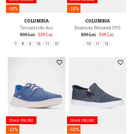
-10%
-10%
COLUMBIA
COLUMBIA
Terrastride Aro
Boatside Relaxed PFG
599 Lei
539 Lei
599 Lei
539 Lei
7
8
9
10
11
13
10
11
12
DOAR ONLINE
DOAR ONLINE
-10%
-50%