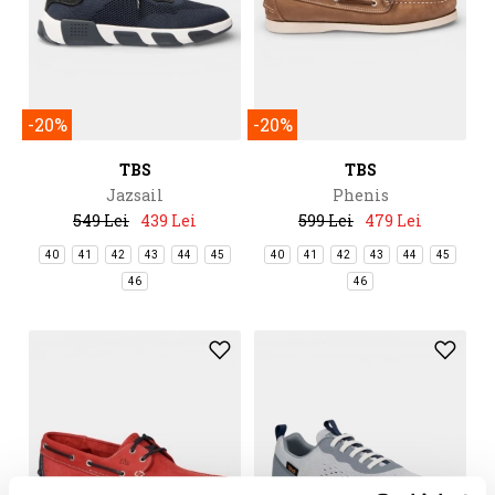
-20%
-20%
TBS
TBS
Jazsail
Phenis
549 Lei
439 Lei
599 Lei
479 Lei
40
41
42
43
44
45
40
41
42
43
44
45
46
46