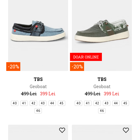
DOAR ONLINE
-20%
-20%
TBS
TBS
Geoboat
Geoboat
499 Lei
399 Lei
499 Lei
399 Lei
40
41
42
43
44
45
40
41
42
43
44
45
46
46