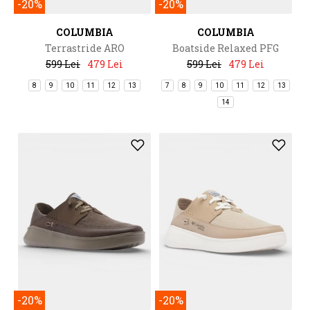
-20%
-20%
COLUMBIA
COLUMBIA
Terrastride ARO
Boatside Relaxed PFG
599 Lei
479 Lei
599 Lei
479 Lei
8
9
10
11
12
13
7
8
9
10
11
12
13
14
-20%
-20%