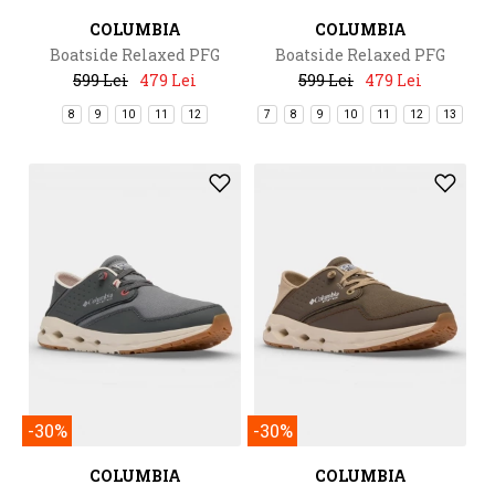
COLUMBIA
COLUMBIA
Boatside Relaxed PFG
Boatside Relaxed PFG
599 Lei
479 Lei
599 Lei
479 Lei
8
9
10
11
12
7
8
9
10
11
12
13
-30%
-30%
COLUMBIA
COLUMBIA