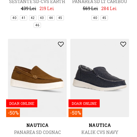
SESTANTE SD-CVS EARTH
PANAREA SD LT CARIBOU
439 Lei
219 Lei
569 Lei
284 Lei
40
41
42
43
44
45
40
45
46
DOAR ONLINE
DOAR ONLINE
-50%
-50%
NAUTICA
NAUTICA
PANAREA SD COGNAC
KALIK CVS NAVY