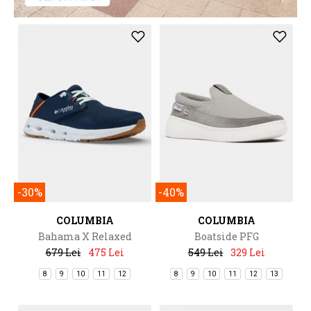
-30%
-40%
COLUMBIA
COLUMBIA
Bahama X Relaxed
Boatside PFG
679 Lei
475 Lei
549 Lei
329 Lei
8
9
10
11
12
8
9
10
11
12
13