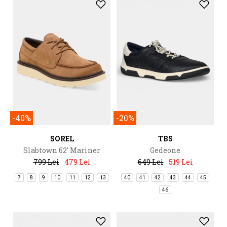
-40%
-20%
SOREL
TBS
Slabtown 62' Mariner
Gedeone
799 Lei
479 Lei
649 Lei
519 Lei
7
8
9
10
11
12
13
40
41
42
43
44
45
46