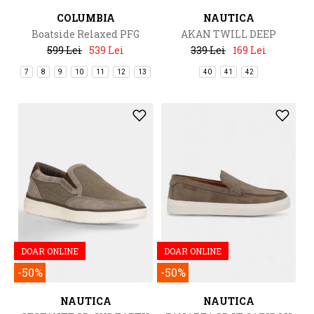
COLUMBIA
NAUTICA
Boatside Relaxed PFG
AKAN TWILL DEEP
599 Lei
539 Lei
339 Lei
169 Lei
7
8
9
10
11
12
13
40
41
42
DOAR ONLINE
DOAR ONLINE
-50%
-50%
NAUTICA
NAUTICA