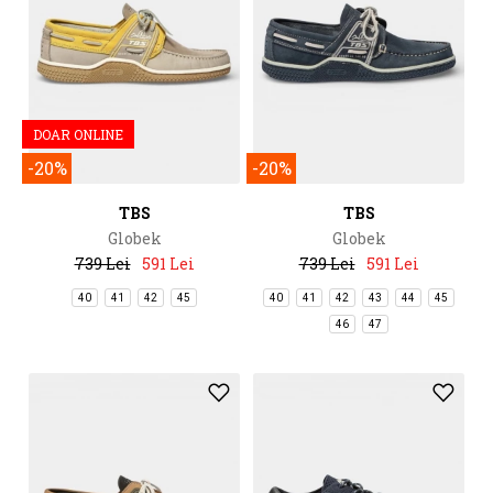
DOAR ONLINE
-20%
-20%
TBS
TBS
Globek
Globek
739 Lei
591 Lei
739 Lei
591 Lei
40
41
42
45
40
41
42
43
44
45
46
47