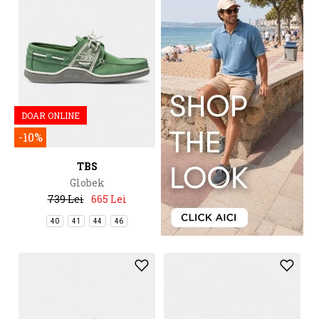
DOAR ONLINE
-10%
TBS
Globek
739 Lei
665 Lei
40
41
44
46