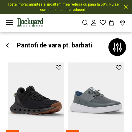
Toata imbracamintea si incaltamintea redusa cu pana la 50%. Nu se
cumuleaza cu alte reduceri.
Pantofi de vara pt. barbati