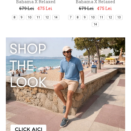
Bahama X Relaxed
Bahama X Relaxed
679 Lei
475 Lei
679 Lei
475 Lei
8
9
10
11
12
14
7
8
9
10
11
12
13
14