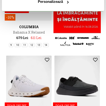
Personalizează
DOAR ONLINE
-10%
COLUMBIA
Bahama X Relaxed
679 Lei
611 Lei
9
10
11
12
13
14
DOAR ONLINE
DOAR ONLINE