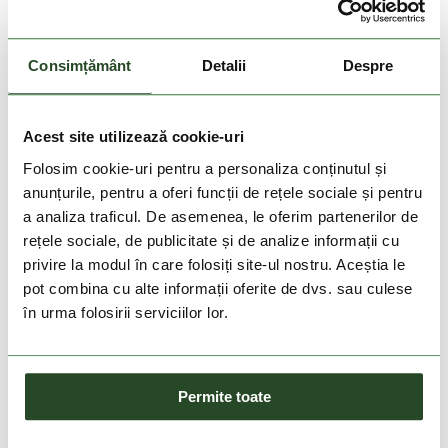
DOAR ONLINE
Consimțământ
Detalii
Despre
-20%
-24%
TBS
TEVA
Acest site utilizează cookie-uri
Phenis
Hydratrek Fairwind
Folosim cookie-uri pentru a personaliza conținutul și
599 Lei
479 Lei
549 Lei
412 Lei
anunțurile, pentru a oferi funcții de rețele sociale și pentru
40
41
42
43
44
45
8
9
10
11
12
a analiza traficul. De asemenea, le oferim partenerilor de
46
rețele sociale, de publicitate și de analize informații cu
privire la modul în care folosiți site-ul nostru. Aceștia le
pot combina cu alte informații oferite de dvs. sau culese
în urma folosirii serviciilor lor.
Permite toate