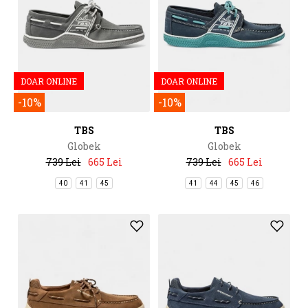
DOAR ONLINE
DOAR ONLINE
-10%
-10%
TBS
TBS
Globek
Globek
739 Lei
665 Lei
739 Lei
665 Lei
40
41
45
41
44
45
46