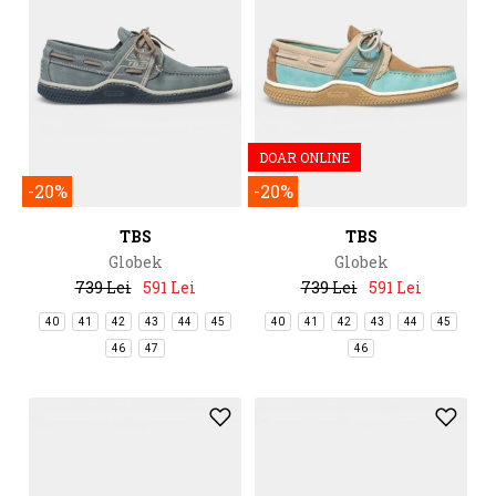
DOAR ONLINE
-20%
-20%
TBS
TBS
Globek
Globek
739 Lei
591 Lei
739 Lei
591 Lei
40
41
42
43
44
45
40
41
42
43
44
45
46
47
46