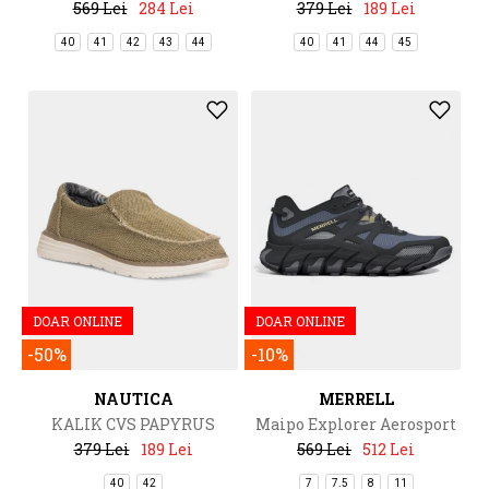
569 Lei
284 Lei
379 Lei
189 Lei
40
41
42
43
44
40
41
44
45
DOAR ONLINE
DOAR ONLINE
-50%
-10%
NAUTICA
MERRELL
KALIK CVS PAPYRUS
Maipo Explorer Aerosport
379 Lei
189 Lei
569 Lei
512 Lei
40
42
7
7.5
8
11