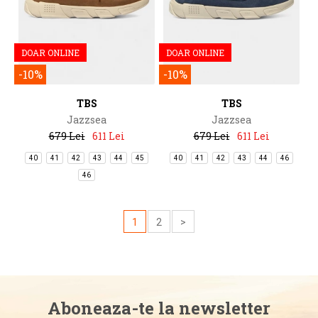
DOAR ONLINE
DOAR ONLINE
-10%
-10%
TBS
TBS
Jazzsea
Jazzsea
679 Lei
611 Lei
679 Lei
611 Lei
40
41
42
43
44
45
40
41
42
43
44
46
46
1
2
>
Aboneaza-te la newsletter