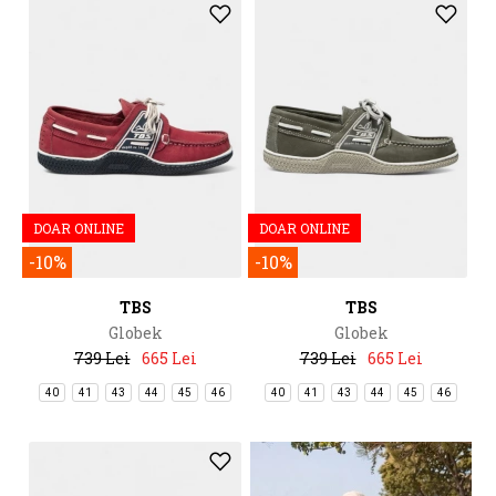
DOAR ONLINE
DOAR ONLINE
-10%
-10%
TBS
TBS
Globek
Globek
739 Lei
665 Lei
739 Lei
665 Lei
40
41
43
44
45
46
40
41
43
44
45
46