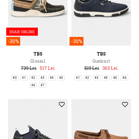
DOAR ONLINE
-30%
-30%
TBS
TBS
Glosail
Gueknit
739 Lei
517 Lei
519 Lei
363 Lei
40
41
42
43
44
45
41
42
43
44
45
46
46
47