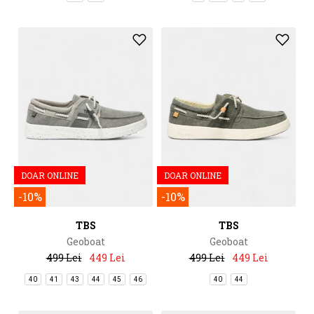
DOAR ONLINE
DOAR ONLINE
-10%
-10%
TBS
TBS
Geoboat
Geoboat
499 Lei
449 Lei
499 Lei
449 Lei
40
41
43
44
45
46
40
44