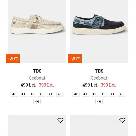
-20%
-20%
TBS
TBS
Geoboat
Geoboat
499 Lei
399 Lei
499 Lei
399 Lei
40
41
42
43
44
45
40
41
42
43
44
45
46
46