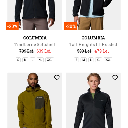
-20%
-20%
COLUMBIA
COLUMBIA
Trailborne Softshell
Tall Heights III Hooded
Softshell
799 Lei
639 Lei
599 Lei
479 Lei
S
M
L
XL
XXL
S
M
L
XL
XXL