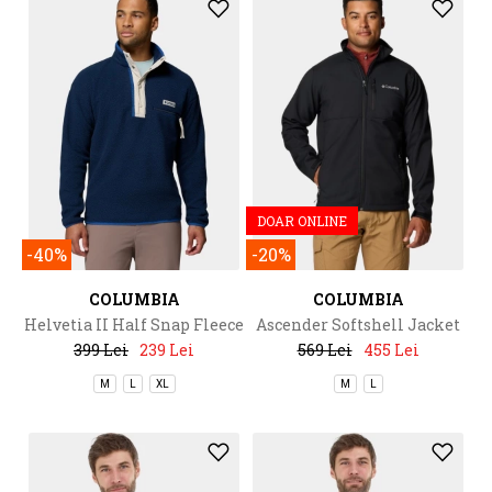
DOAR ONLINE
-40%
-20%
COLUMBIA
COLUMBIA
Helvetia II Half Snap Fleece
Ascender Softshell Jacket
399 Lei
239 Lei
569 Lei
455 Lei
M
L
XL
M
L