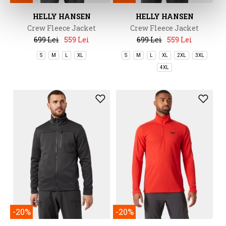
HELLY HANSEN
HELLY HANSEN
Crew Fleece Jacket
Crew Fleece Jacket
699 Lei
559 Lei
699 Lei
559 Lei
S
M
L
XL
S
M
L
XL
2XL
3XL
4XL
-20%
-20%