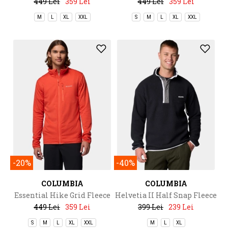
449 Lei
359 Lei
449 Lei
359 Lei
M
L
XL
XXL
S
M
L
XL
XXL
-20%
-40%
COLUMBIA
COLUMBIA
Essential Hike Grid Fleece
Helvetia II Half Snap Fleece
Full Zip
449 Lei
359 Lei
399 Lei
239 Lei
S
M
L
XL
XXL
M
L
XL