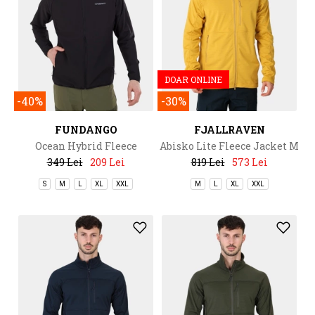
DOAR ONLINE
-40%
-30%
FUNDANGO
FJALLRAVEN
Ocean Hybrid Fleece
Abisko Lite Fleece Jacket M
349 Lei
209 Lei
819 Lei
573 Lei
S
M
L
XL
XXL
M
L
XL
XXL