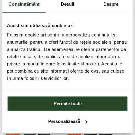
Consimțământ
Detalii
Despre
-20%
HELLY HANSEN
Acest site utilizează cookie-uri
Crew Fleece Jacket
Folosim cookie-uri pentru a personaliza conținutul și
699 Lei
559 Lei
anunțurile, pentru a oferi funcții de rețele sociale și pentru
S
M
L
XL
2XL
a analiza traficul. De asemenea, le oferim partenerilor de
rețele sociale, de publicitate și de analize informații cu
privire la modul în care folosiți site-ul nostru. Aceștia le
pot combina cu alte informații oferite de dvs. sau culese
în urma folosirii serviciilor lor.
Permite toate
Personalizează
-20%
-20%