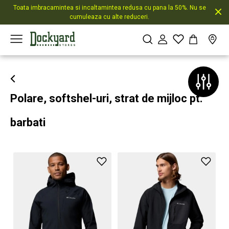
Toata imbracamintea si incaltamintea redusa cu pana la 50%. Nu se
cumuleaza cu alte reduceri.
Polare, softshel-uri, strat de mijloc pt.
barbati