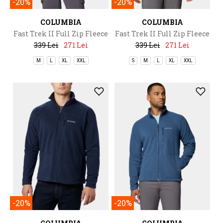
-20%
-20%
COLUMBIA
COLUMBIA
Fast Trek II Full Zip Fleece
Fast Trek II Full Zip Fleece
339 Lei
271 Lei
339 Lei
271 Lei
M
L
XL
XXL
S
M
L
XL
XXL
-20%
-20%