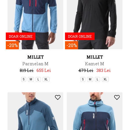
DOAR ONLINE
DOAR ONLINE
-20%
-20%
MILLET
MILLET
Parmelan M
Kamet M
819 Lei
655 Lei
479 Lei
383 Lei
S
M
L
XL
S
M
L
XL