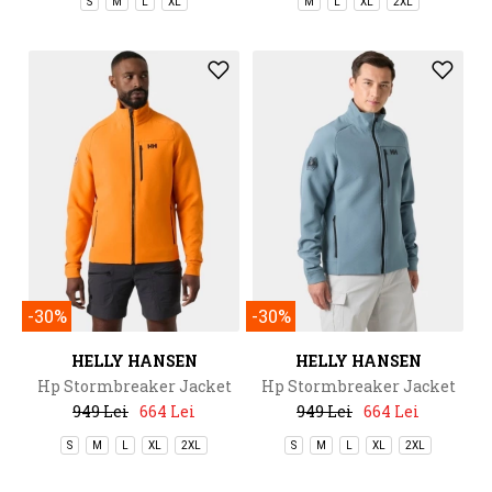
S
M
L
XL
M
L
XL
2XL
-30%
-30%
HELLY HANSEN
HELLY HANSEN
Hp Stormbreaker Jacket
Hp Stormbreaker Jacket
949 Lei
664 Lei
949 Lei
664 Lei
S
M
L
XL
2XL
S
M
L
XL
2XL