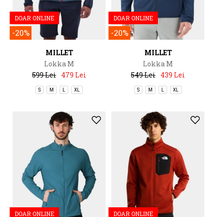
DOAR ONLINE
DOAR ONLINE
-20%
-20%
MILLET
MILLET
Lokka M
Lokka M
599 Lei
479 Lei
549 Lei
439 Lei
S
M
L
XL
S
M
L
XL
DOAR ONLINE
DOAR ONLINE