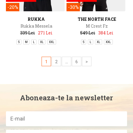
-20%
-30%
RUKKA
THE NORTH FACE
Rukka Messela
M Crest Fz
339 Lei
271 Lei
549 Lei
384 Lei
S
M
L
XL
XXL
S
L
XL
XXL
1
2
...
6
>
Aboneaza-te la newsletter