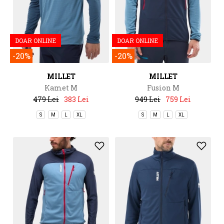
DOAR ONLINE
DOAR ONLINE
-20%
-20%
MILLET
MILLET
Kamet M
Fusion M
479 Lei
383 Lei
949 Lei
759 Lei
S
M
L
XL
S
M
L
XL