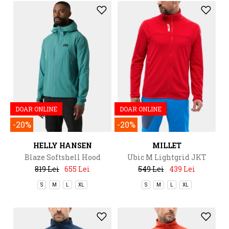
DOAR ONLINE
DOAR ONLINE
-20%
-20%
HELLY HANSEN
MILLET
Blaze Softshell Hood
Ubic M Lightgrid JKT
819 Lei
655 Lei
549 Lei
439 Lei
S
M
L
XL
S
M
L
XL