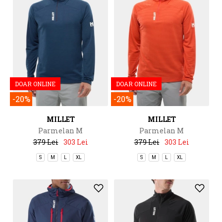
DOAR ONLINE
DOAR ONLINE
-20%
-20%
MILLET
MILLET
Parmelan M
Parmelan M
379 Lei
303 Lei
379 Lei
303 Lei
S
M
L
XL
S
M
L
XL