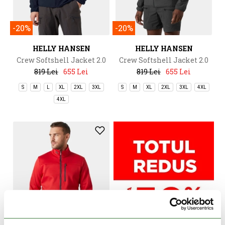
-20%
-20%
HELLY HANSEN
HELLY HANSEN
Crew Softshell Jacket 2.0
Crew Softshell Jacket 2.0
819 Lei
655 Lei
819 Lei
655 Lei
S
M
L
XL
2XL
3XL
S
M
XL
2XL
3XL
4XL
4XL