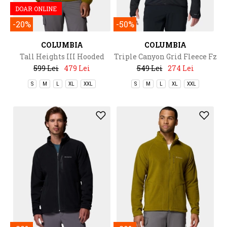
DOAR ONLINE
-20%
-50%
COLUMBIA
COLUMBIA
Tall Heights III Hooded
Triple Canyon Grid Fleece Fz
Softshell
II
599 Lei
479 Lei
549 Lei
274 Lei
S
M
L
XL
XXL
S
M
L
XL
XXL