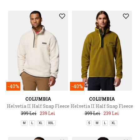
-40%
-40%
COLUMBIA
COLUMBIA
Helvetia II Half Snap Fleece
Helvetia II Half Snap Fleece
399 Lei
239 Lei
399 Lei
239 Lei
M
L
XL
XXL
S
M
L
XL