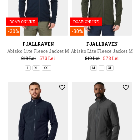
DOAR ONLINE
DOAR ONLINE
-30%
-30%
FJALLRAVEN
FJALLRAVEN
Abisko Lite Fleece Jacket M
Abisko Lite Fleece Jacket M
819 Lei
573 Lei
819 Lei
573 Lei
L
XL
XXL
M
L
XL