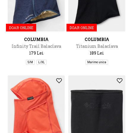
DOAR ONLINE
DOAR ONLINE
COLUMBIA
COLUMBIA
Infinity Trail Balaclava
Titanium Balaclava
179 Lei
189 Lei
S/M
L/XL
Marime unica