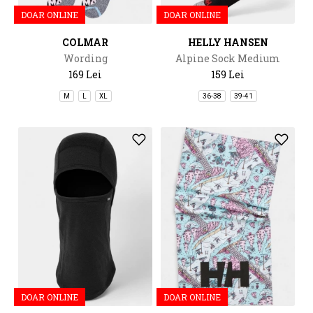
DOAR ONLINE
DOAR ONLINE
COLMAR
HELLY HANSEN
Wording
Alpine Sock Medium
169 Lei
159 Lei
M
L
XL
36-38
39-41
DOAR ONLINE
DOAR ONLINE