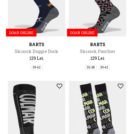
DOAR ONLINE
DOAR ONLINE
BARTS
BARTS
Skisock Doggie Duck
Skisock Panther
129 Lei
129 Lei
39-42
35-38
39-42