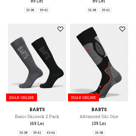
89 Lei
89 Lei
35-38
39-42
35-38
39-42
DOAR ONLINE
DOAR ONLINE
BARTS
BARTS
Basic Skisock 2 Pack
Advanced Ski One
169 Lei
139 Lei
35-38
39-42
43-46
35-38