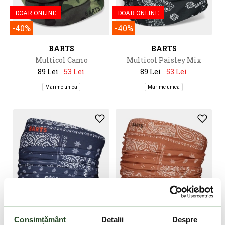
DOAR ONLINE
DOAR ONLINE
-40%
-40%
BARTS
BARTS
Multicol Camo
Multicol Paisley Mix
89 Lei
53 Lei
89 Lei
53 Lei
Marime unica
Marime unica
DOAR ONLINE
DOAR ONLINE
Consimțământ
Detalii
Despre