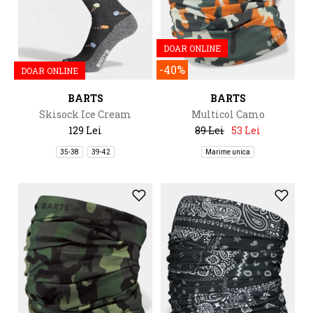
DOAR ONLINE
-40%
DOAR ONLINE
BARTS
BARTS
Skisock Ice Cream
Multicol Camo
129 Lei
89 Lei
53 Lei
35-38
39-42
Marime unica