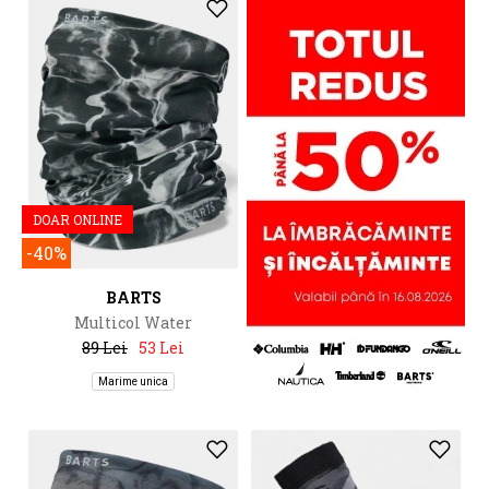
DOAR ONLINE
-40%
BARTS
Multicol Water
89 Lei
53 Lei
Marime unica