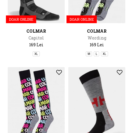
DOAR ONLINE
DOAR ONLINE
COLMAR
COLMAR
Capitol
Wording
169 Lei
169 Lei
XL
M
L
XL