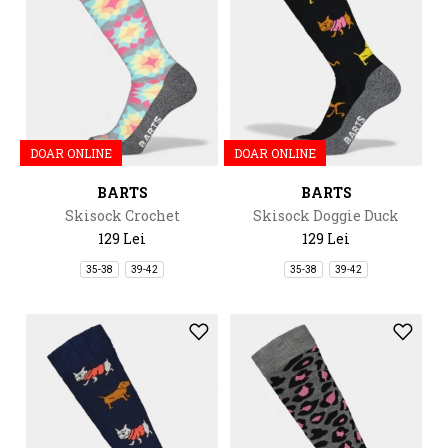
DOAR ONLINE
DOAR ONLINE
BARTS
BARTS
Skisock Crochet
Skisock Doggie Duck
129 Lei
129 Lei
35-38
39-42
35-38
39-42