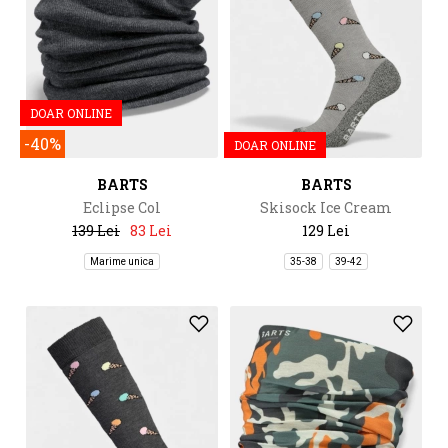
DOAR ONLINE
-40%
DOAR ONLINE
BARTS
BARTS
Eclipse Col
Skisock Ice Cream
139 Lei
83 Lei
129 Lei
Marime unica
35-38
39-42