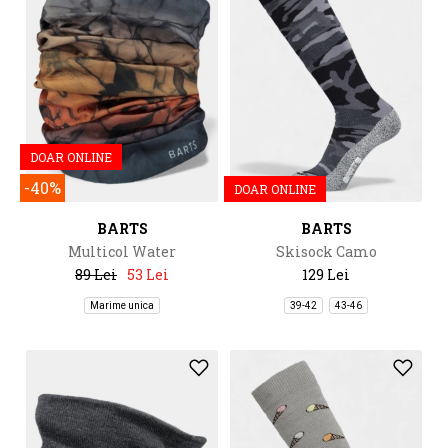
DOAR ONLINE
-40%
DOAR ONLINE
BARTS
BARTS
Multicol Water
Skisock Camo
89 Lei
53 Lei
129 Lei
Marime unica
39-42
43-46