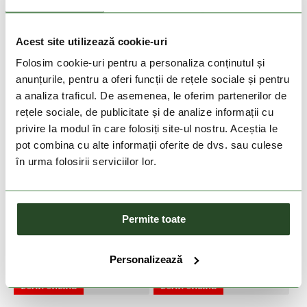
-40%
-40%
BARTS
BARTS
Acest site utilizează cookie-uri
Multicol Paisley Mix
Multicol Paisley Mix
Folosim cookie-uri pentru a personaliza conținutul și
89 Lei
53 Lei
89 Lei
53 Lei
anunțurile, pentru a oferi funcții de rețele sociale și pentru
Marime unica
Marime unica
a analiza traficul. De asemenea, le oferim partenerilor de
rețele sociale, de publicitate și de analize informații cu
privire la modul în care folosiți site-ul nostru. Aceștia le
pot combina cu alte informații oferite de dvs. sau culese
în urma folosirii serviciilor lor.
Permite toate
Personalizează
DOAR ONLINE
DOAR ONLINE