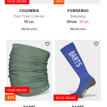
-34%
DOAR ONLINE
COLUMBIA
FUNDANGO
Fast Trek II Gaiter
Bandana
99 Lei
29 Lei
19 Lei
Marime unica
Marime unica
DOAR ONLINE
-40%
DOAR ONLINE