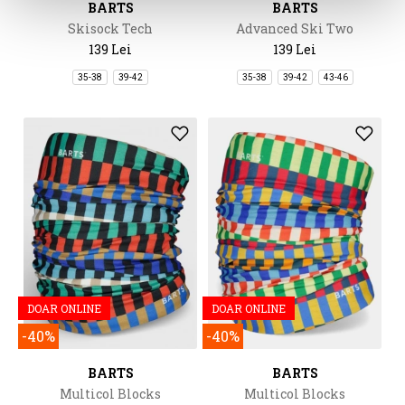
BARTS
BARTS
Skisock Tech
Advanced Ski Two
139 Lei
139 Lei
35-38
39-42
35-38
39-42
43-46
DOAR ONLINE
DOAR ONLINE
-40%
-40%
BARTS
BARTS
Multicol Blocks
Multicol Blocks