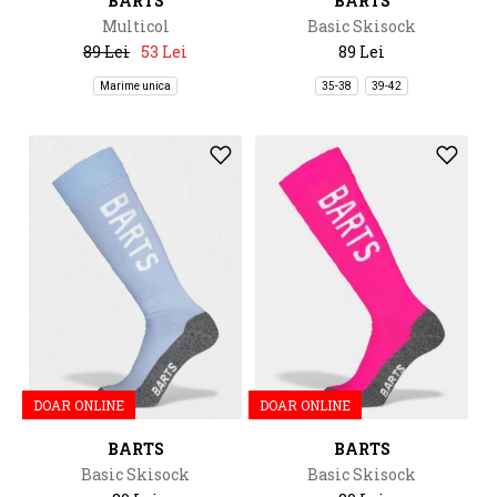
BARTS
BARTS
Multicol
Basic Skisock
89 Lei
53 Lei
89 Lei
Marime unica
35-38
39-42
DOAR ONLINE
DOAR ONLINE
BARTS
BARTS
Basic Skisock
Basic Skisock