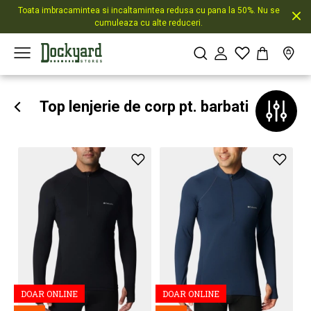
Toata imbracamintea si incaltamintea redusa cu pana la 50%. Nu se
cumuleaza cu alte reduceri.
Top lenjerie de corp pt. barbati
DOAR ONLINE
DOAR ONLINE