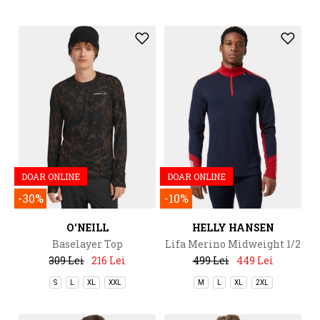
DOAR ONLINE
DOAR ONLINE
-30%
-10%
O'NEILL
HELLY HANSEN
Baselayer Top
Lifa Merino Midweight 1/2
Zip
309 Lei
216 Lei
499 Lei
449 Lei
S
L
XL
XXL
M
L
XL
2XL