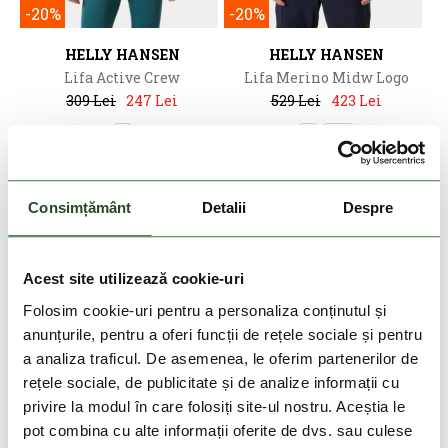
-20%
-20%
HELLY HANSEN
HELLY HANSEN
Lifa Active Crew
Lifa Merino Midw Logo
309 Lei
247 Lei
529 Lei
423 Lei
S
L
2XL
Consimțământ
Detalii
Despre
Acest site utilizează cookie-uri
Folosim cookie-uri pentru a personaliza conținutul și
anunțurile, pentru a oferi funcții de rețele sociale și pentru
a analiza traficul. De asemenea, le oferim partenerilor de
rețele sociale, de publicitate și de analize informații cu
DOAR ONLINE
DOAR ONLINE
privire la modul în care folosiți site-ul nostru. Aceștia le
-20%
-40%
pot combina cu alte informații oferite de dvs. sau culese