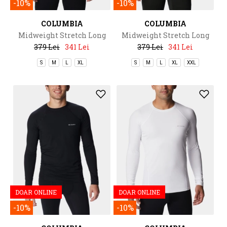
-10%
-10%
COLUMBIA
COLUMBIA
Midweight Stretch Long
Midweight Stretch Long
Sleeve Half Zip
Sleeve Half Zip
379 Lei
341 Lei
379 Lei
341 Lei
S
M
L
XL
S
M
L
XL
XXL
DOAR ONLINE
DOAR ONLINE
-10%
-10%