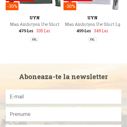
-30%
-30%
UYN
UYN
Man Ambityon Uw Shirt
Man Ambityon Uw Shirt Lg
Lg_Sl.
Sl Melange Turtleneck
479 Lei
335 Lei
499 Lei
349 Lei
XXL
XXL
Aboneaza-te la newsletter