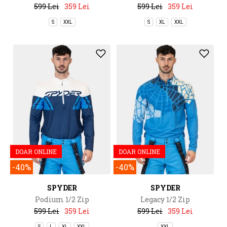
599 Lei
359 Lei
599 Lei
359 Lei
S
XXL
S
XL
XXL
DOAR ONLINE
DOAR ONLINE
-40%
-40%
SPYDER
SPYDER
Podium 1/2 Zip
Legacy 1/2 Zip
599 Lei
359 Lei
599 Lei
359 Lei
S
L
XL
XXL
XXL