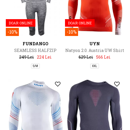
DOAR ONLINE
DOAR ONLINE
-10%
-10%
FUNDANGO
UYN
SEAMLESS HALFZIP
Natyon 2.0. Austria UW Shirt
Baselayer Set
249 Lei
224 Lei
629 Lei
566 Lei
S/M
XXL