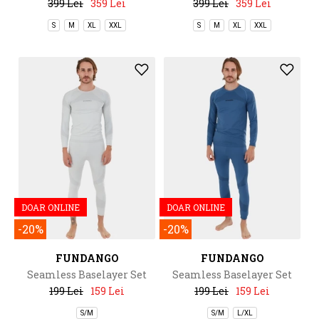
399 Lei
359 Lei
399 Lei
359 Lei
S
M
XL
XXL
S
M
XL
XXL
DOAR ONLINE
DOAR ONLINE
-20%
-20%
FUNDANGO
FUNDANGO
Seamless Baselayer Set
Seamless Baselayer Set
199 Lei
159 Lei
199 Lei
159 Lei
S/M
S/M
L/XL