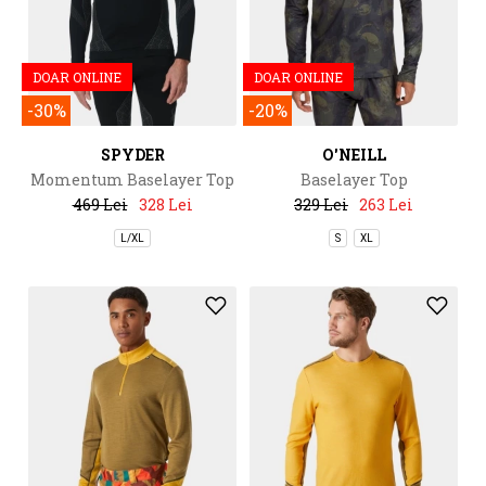
DOAR ONLINE
DOAR ONLINE
-30%
-20%
SPYDER
O'NEILL
Momentum Baselayer Top
Baselayer Top
469 Lei
328 Lei
329 Lei
263 Lei
L/XL
S
XL