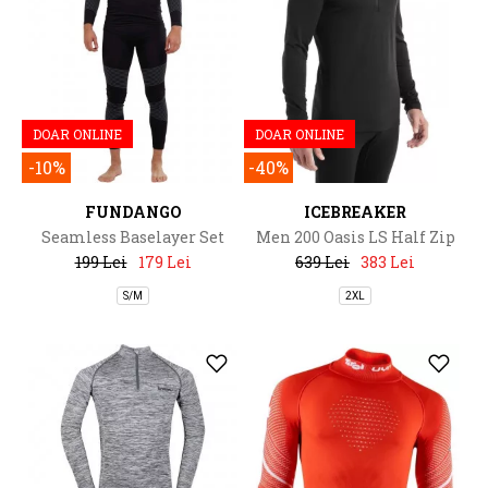
DOAR ONLINE
DOAR ONLINE
-10%
-40%
FUNDANGO
ICEBREAKER
Seamless Baselayer Set
Men 200 Oasis LS Half Zip
199 Lei
179 Lei
639 Lei
383 Lei
S/M
2XL