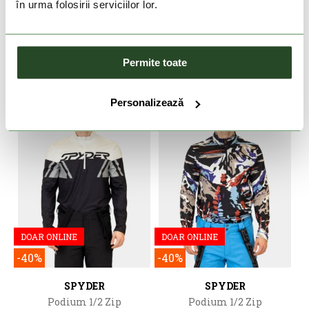
în urma folosirii serviciilor lor.
HELLY HANSEN
SPYDER
Lifa Merino Midw Logo
Podium 1/2 Zip
529 Lei
423 Lei
599 Lei
359 Lei
Permite toate
S
XL
2XL
XXL
Personalizează
DOAR ONLINE
DOAR ONLINE
-40%
-40%
SPYDER
SPYDER
Podium 1/2 Zip
Podium 1/2 Zip