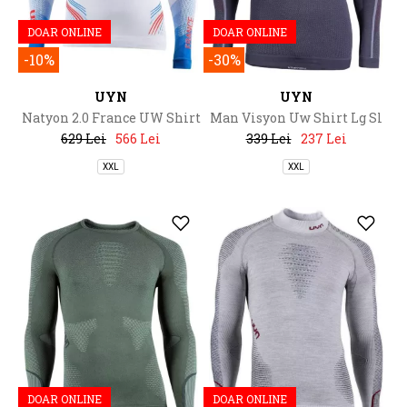
DOAR ONLINE
DOAR ONLINE
-10%
-30%
UYN
UYN
Natyon 2.0 France UW Shirt
Man Visyon Uw Shirt Lg Sl
629 Lei
566 Lei
339 Lei
237 Lei
XXL
XXL
DOAR ONLINE
DOAR ONLINE