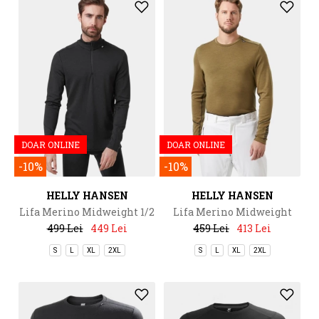
DOAR ONLINE
DOAR ONLINE
-10%
-10%
HELLY HANSEN
HELLY HANSEN
Lifa Merino Midweight 1/2
Lifa Merino Midweight
Zip
Crew
499 Lei
449 Lei
459 Lei
413 Lei
S
L
XL
2XL
S
L
XL
2XL