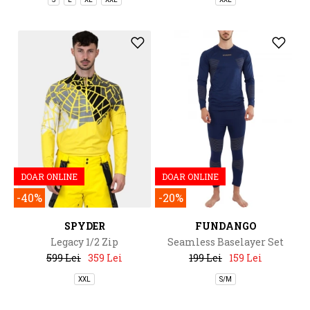
DOAR ONLINE
DOAR ONLINE
-40%
-20%
SPYDER
FUNDANGO
Legacy 1/2 Zip
Seamless Baselayer Set
599 Lei
359 Lei
199 Lei
159 Lei
XXL
S/M