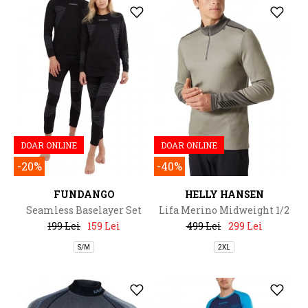
DOAR ONLINE
DOAR ONLINE
-20%
-40%
FUNDANGO
HELLY HANSEN
Seamless Baselayer Set
Lifa Merino Midweight 1/2
Zip
199 Lei
159 Lei
499 Lei
299 Lei
S/M
2XL