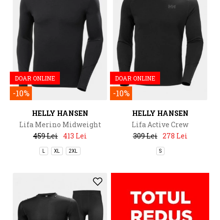
DOAR ONLINE
DOAR ONLINE
-10%
-10%
HELLY HANSEN
HELLY HANSEN
Lifa Merino Midweight
Lifa Active Crew
Crew
459 Lei
413 Lei
309 Lei
278 Lei
L
XL
2XL
S