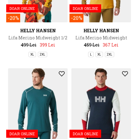
DOAR ONLINE
DOAR ONLINE
-20%
-20%
HELLY HANSEN
HELLY HANSEN
Lifa Merino Midweight 1/2
Lifa Merino Midweight
Zip
Crew
499 Lei
399 Lei
459 Lei
367 Lei
XL
2XL
L
XL
2XL
DOAR ONLINE
DOAR ONLINE