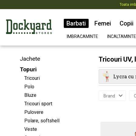
Toata imb
Barbati
Femei
Copii
IMBRACAMINTE
INCALTAMINTE
Jachete
Tricouri UV, 
Topuri
Lycra cu
Tricouri
Polo
Bluze
Brand
C
Tricouri sport
Pulovere
Polare, softshell
Veste