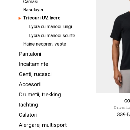
Camasi
Baselayer
Tricouri UV, lycre
Lycra cu maneci lungi
Lycra cu maneci scurte
Haine neopren, veste
Pantaloni
Incaltaminte
Genti, rucsaci
Accesorii
Drumetii, trekking
C
Iachting
Driventu
339 L
Calatorii
Alergare, multisport