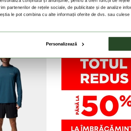
rsonaliza conținutul și anunțurile, pentru a oferi funcții de rețele
im partenerilor de rețele sociale, de publicitate și de analize info
ceștia le pot combina cu alte informații oferite de dvs. sau culese î
OLUMBIA
COLUMBIA
ail Utility Polo
Tech Trail Utility Polo
ei
179 Lei
299 Lei
179 Lei
Personalizează