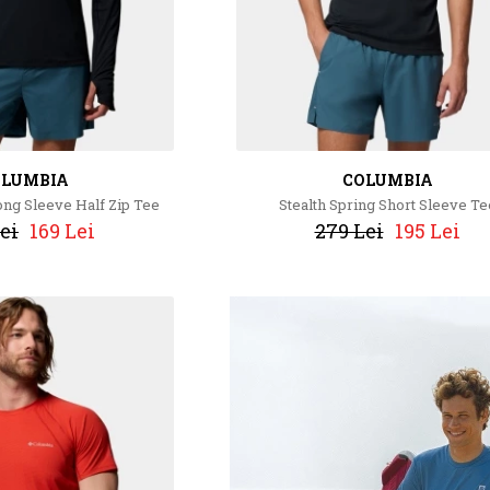
OLUMBIA
COLUMBIA
ong Sleeve Half Zip Tee
Stealth Spring Short Sleeve Te
ei
169 Lei
279 Lei
195 Lei