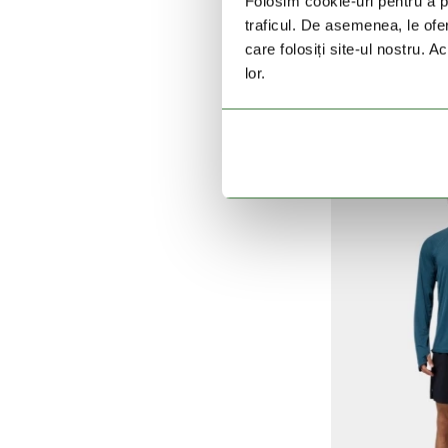
Folosim cookie-uri pentru a pe
traficul. De asemenea, le ofer
care folosiți site-ul nostru. A
C
lor.
Tech Tr
299 L