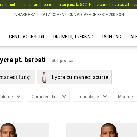
racamintea si incaltamintea redusa cu pana la 50%. Nu se cumuleaza cu alte red
LIVRARE GRATUITA LA COMENZI CU VALOARE DE PESTE 200 RON!
GENTI, ACCESORII
DRUMETII, TREKKING
IACHTING
AL
lycre pt. barbati
301 produs
 maneci lungi
Lycra cu maneci scurte
uloare
Caracteristica
Tehnologie
Marime