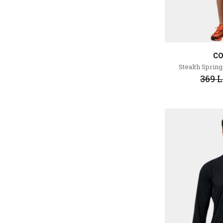
C
Stealth Sprin
369 L