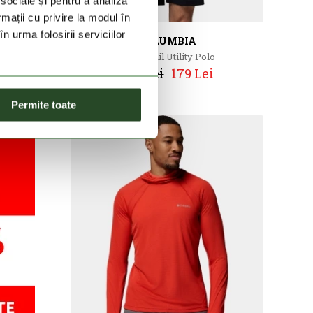
 sociale și pentru a analiza
rmații cu privire la modul în
n urma folosirii serviciilor
COLUMBIA
Tech Trail Utility Polo
299 Lei
179 Lei
Permite toate