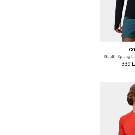
C
Stealth Spring L
339 L