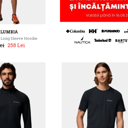
OLUMBIA
g Long Sleeve Hoodie
ei
258 Lei