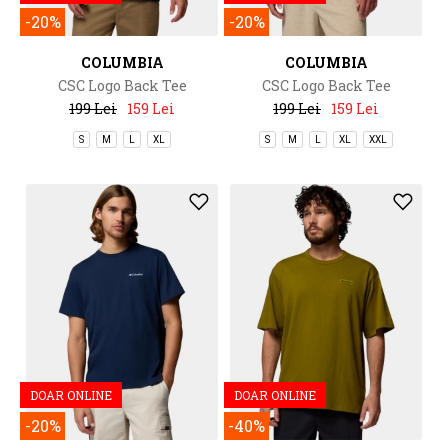
-20%
-20%
COLUMBIA
COLUMBIA
CSC Logo Back Tee
CSC Logo Back Tee
199 Lei
159 Lei
199 Lei
159 Lei
S
M
L
XL
S
M
L
XL
XXL
DOAR ONLINE
DOAR ONLINE
-20%
-40%