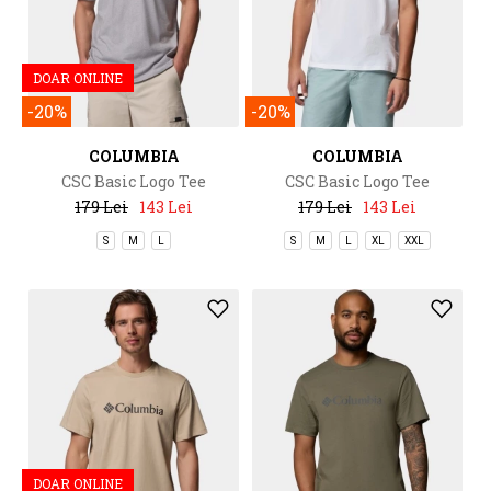
DOAR ONLINE
-20%
-20%
COLUMBIA
COLUMBIA
CSC Basic Logo Tee
CSC Basic Logo Tee
179 Lei
143 Lei
179 Lei
143 Lei
S
M
L
S
M
L
XL
XXL
DOAR ONLINE