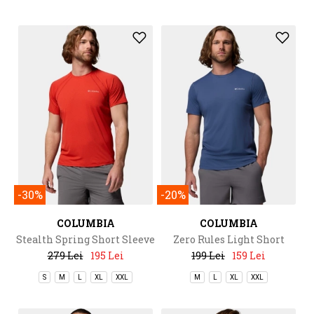
-30%
-20%
COLUMBIA
COLUMBIA
Stealth Spring Short Sleeve
Zero Rules Light Short
Tee
Sleeve Crew
279 Lei
195 Lei
199 Lei
159 Lei
S
M
L
XL
XXL
M
L
XL
XXL