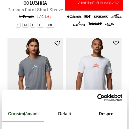
COLUMBIA
Parsons Point Short Sleeve
Graphic Tee
249 Lei
174 Lei
S
M
L
XL
XXL
DOAR ONLINE
DOAR ONLINE
-30%
-30%
Consimțământ
Detalii
Despre
COLUMBIA
COLUMBIA
Parsons Point Short Sleeve
Parsons Point Short Sleeve