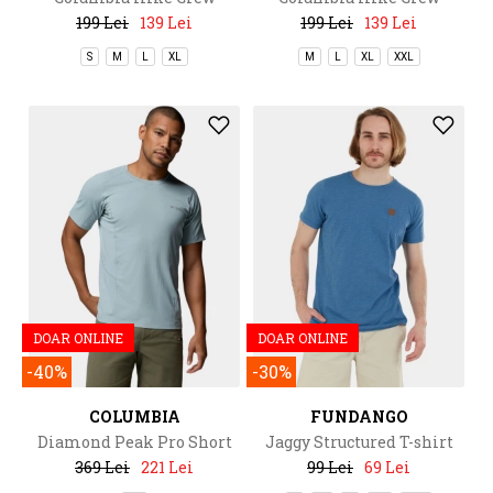
199 Lei
139 Lei
199 Lei
139 Lei
S
M
L
XL
M
L
XL
XXL
DOAR ONLINE
DOAR ONLINE
-40%
-30%
COLUMBIA
FUNDANGO
Diamond Peak Pro Short
Jaggy Structured T-shirt
Sleeve
369 Lei
221 Lei
99 Lei
69 Lei