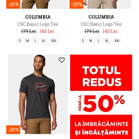
-20%
-20%
COLUMBIA
COLUMBIA
CSC Basic Logo Tee
CSC Basic Logo Tee
179 Lei
143 Lei
179 Lei
143 Lei
S
M
L
XL
XXL
S
M
L
XL
XXL
-30%