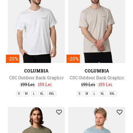
-20%
-20%
COLUMBIA
COLUMBIA
CSC Outdoor Back Graphic
CSC Outdoor Back Graphic
Tee
Tee
199 Lei
159 Lei
199 Lei
159 Lei
S
M
L
XL
XXL
S
M
L
XL
XXL