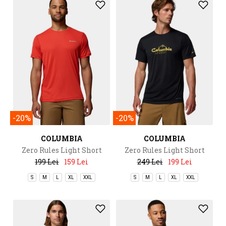
-20%
-20%
COLUMBIA
COLUMBIA
Zero Rules Light Short
Zero Rules Light Short
Sleeve Crew
Sleeve Graphic Crew
199 Lei
159 Lei
249 Lei
199 Lei
S
M
L
XL
XXL
S
M
L
XL
XXL