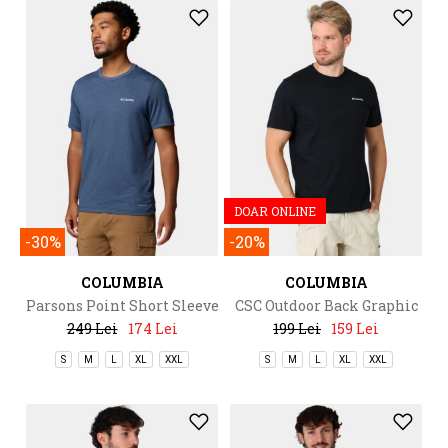
DOAR ONLINE
-30%
-20%
COLUMBIA
COLUMBIA
Parsons Point Short Sleeve
CSC Outdoor Back Graphic
Back Graphic Tee
Tee
249 Lei
174 Lei
199 Lei
159 Lei
S
M
L
XL
XXL
S
M
L
XL
XXL