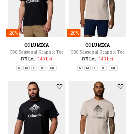
-20%
-20%
COLUMBIA
COLUMBIA
CSC Seasonal Graphic Tee
CSC Seasonal Graphic Tee
179 Lei
143 Lei
179 Lei
143 Lei
S
M
L
XL
XXL
S
M
L
XL
XXL