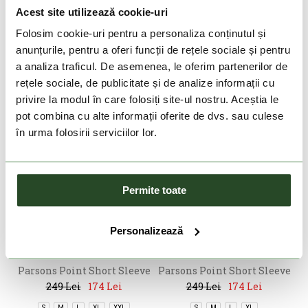
Graphic Tee
Graphic Tee
249 Lei
174 Lei
249 Lei
174 Lei
Acest site utilizează cookie-uri
S
M
L
XL
XXL
S
M
L
XL
XXL
Folosim cookie-uri pentru a personaliza conținutul și
anunțurile, pentru a oferi funcții de rețele sociale și pentru
a analiza traficul. De asemenea, le oferim partenerilor de
rețele sociale, de publicitate și de analize informații cu
privire la modul în care folosiți site-ul nostru. Aceștia le
pot combina cu alte informații oferite de dvs. sau culese
în urma folosirii serviciilor lor.
Permite toate
DOAR ONLINE
-30%
-30%
Personalizează
COLUMBIA
COLUMBIA
Parsons Point Short Sleeve
Parsons Point Short Sleeve
Graphic Tee
Graphic Tee
249 Lei
174 Lei
249 Lei
174 Lei
S
M
L
XL
XXL
S
M
L
XL