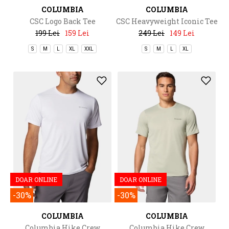
COLUMBIA
COLUMBIA
CSC Logo Back Tee
CSC Heavyweight Iconic Tee
199 Lei
159 Lei
249 Lei
149 Lei
S
M
L
XL
XXL
S
M
L
XL
DOAR ONLINE
DOAR ONLINE
-30%
-30%
COLUMBIA
COLUMBIA
Columbia Hike Crew
Columbia Hike Crew