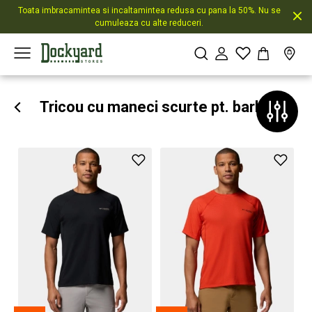
Toata imbracamintea si incaltamintea redusa cu pana la 50%. Nu se
cumuleaza cu alte reduceri.
Tricou cu maneci scurte pt. barbati