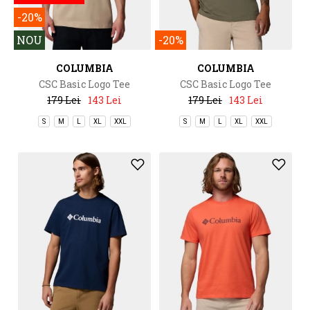
-20%
NOU
-20%
COLUMBIA
COLUMBIA
CSC Basic Logo Tee
CSC Basic Logo Tee
179 Lei
143 Lei
179 Lei
143 Lei
S
M
L
XL
XXL
S
M
L
XL
XXL