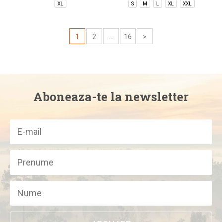
XL
S
M
L
XL
XXL
1
2
...
16
>
Aboneaza-te la newsletter