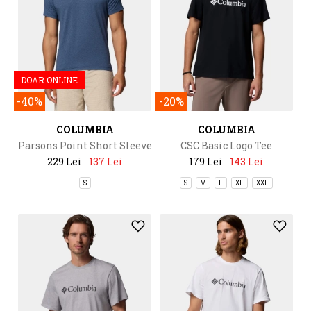
DOAR ONLINE
-40%
-20%
COLUMBIA
COLUMBIA
Parsons Point Short Sleeve
CSC Basic Logo Tee
Logo Tee
229 Lei
137 Lei
179 Lei
143 Lei
S
S
M
L
XL
XXL