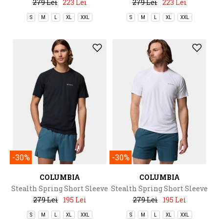
279 Lei
223 Lei
279 Lei
223 Lei
S
M
L
XL
XXL
S
M
L
XL
XXL
-30%
-30%
COLUMBIA
COLUMBIA
Stealth Spring Short Sleeve
Stealth Spring Short Sleeve
Tee
Tee
279 Lei
195 Lei
279 Lei
195 Lei
S
M
L
XL
XXL
S
M
L
XL
XXL