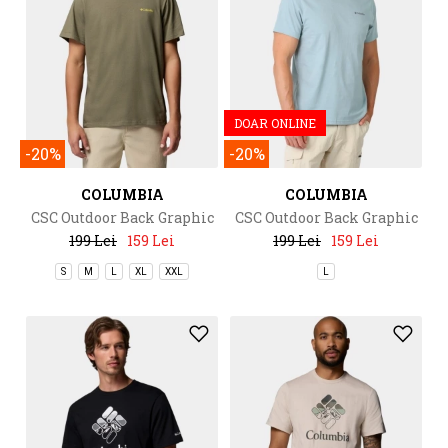
DOAR ONLINE
-20%
-20%
COLUMBIA
COLUMBIA
CSC Outdoor Back Graphic
CSC Outdoor Back Graphic
Tee
Tee
199 Lei
159 Lei
199 Lei
159 Lei
S
M
L
XL
XXL
L