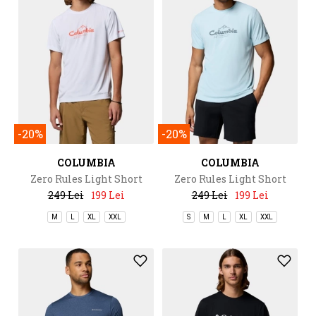
-20%
-20%
COLUMBIA
COLUMBIA
Zero Rules Light Short
Zero Rules Light Short
Sleeve Graphic Crew
Sleeve Graphic Crew
249 Lei
199 Lei
249 Lei
199 Lei
M
L
XL
XXL
S
M
L
XL
XXL