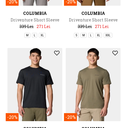
-20%
-20%
COLUMBIA
COLUMBIA
Driventure Short Sleeve
Driventure Short Sleeve
339 Lei
271 Lei
339 Lei
271 Lei
M
L
XL
S
M
L
XL
XXL
-20%
-20%