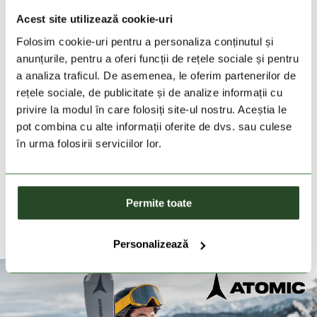
Acest site utilizează cookie-uri
DESCRIEREA PRODUSULUI
Folosim cookie-uri pentru a personaliza conținutul și
anunțurile, pentru a oferi funcții de rețele sociale și pentru
DETALII PRODUS
a analiza traficul. De asemenea, le oferim partenerilor de
rețele sociale, de publicitate și de analize informații cu
privire la modul în care folosiți site-ul nostru. Aceștia le
PRODUSE SIMILARE
pot combina cu alte informații oferite de dvs. sau culese
în urma folosirii serviciilor lor.
ATOMIC
ATO
A Sleeve
Ski S
Permite toate
159 Lei
209 
Marime unica
Marime
Personalizează