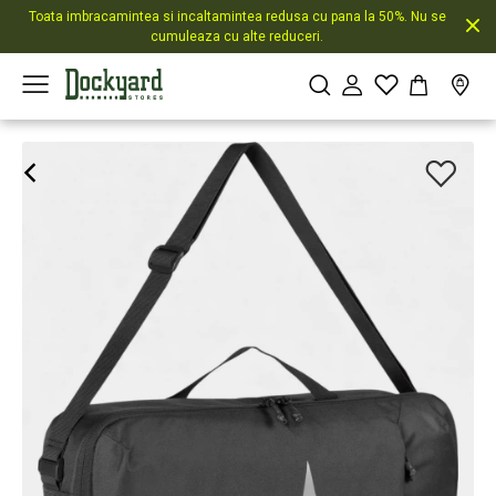
Toata imbracamintea si incaltamintea redusa cu pana la 50%. Nu se
cumuleaza cu alte reduceri.