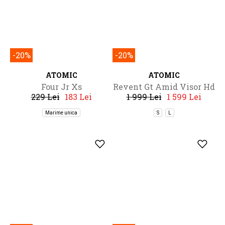
langa toate acestea, in oferta lor gasim si o gama larga de
echipamente de protectie necesare la schi si la snowboarding.
MAI MULTE PRODUSE DE LA BRAND
-20%
-20%
ATOMIC
ATOMIC
Four Jr Xs
Revent Gt Amid Visor Hd
229 Lei
183 Lei
1 999 Lei
1 599 Lei
Photo
Marime unica
S
L