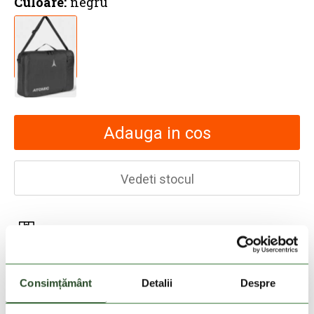
Culoare:
negru
Adauga in cos
Vedeti stocul
30 zile retur
livrare in 2-3 zile lucratoare
Consimțământ
Detalii
Despre
Livrare gratuita la comenzi cu valoare de peste
200 Lei