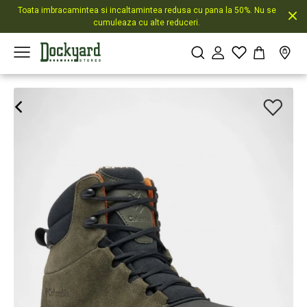
Toata imbracamintea si incaltamintea redusa cu pana la 50%. Nu se
cumuleaza cu alte reduceri.