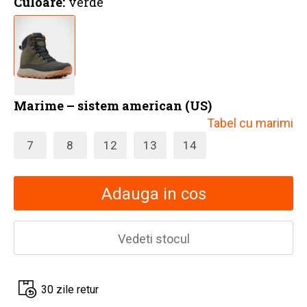
Culoare:
verde
Marime – sistem american (US)
Tabel cu marimi
7
8
12
13
14
Adauga in cos
Vedeti stocul
30 zile retur