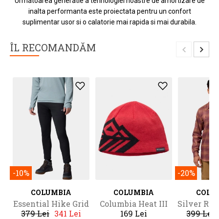
Urmatoarea generatie a tehnologiei noastre de amortizare de
inalta performanta este proiectata pentru un confort
suplimentar usor si o calatorie mai rapida si mai durabila.
ÎL RECOMANDĂM
-10%
-20%
COLUMBIA
COLUMBIA
COLU
Essential Hike Grid
Columbia Heat III
Silver Rid
379 Lei
341 Lei
169 Lei
399 Lei
Fleece Pant
Lite Pla