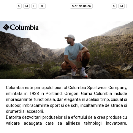
Sleeve
S
M
L
XL
Marime unica
S
M
L
Columbia este principalul pion al Columbia Sportwear Company,
infiintata in 1938 in Portland, Oregon. Gama Columbia include
imbracaminte functionala, dar eleganta in acelasi timp, casual si
outdoor, imbracaminte sport si de schi, incaltaminte de strada si
drumetii si accesorii.
Datorita dezvoltarii produselor si a efortului de a crea produse cu
valoare adaugata care sa alinieze tehnologii inovatoare,
Columbia a devenit acum un lider pe piata globala a marcilor cu