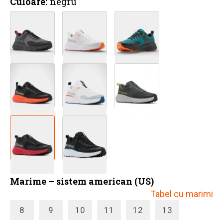
Culoare:
negru
Marime – sistem american (US)
Tabel cu marimi
8
9
10
11
12
13