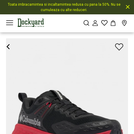
Toata imbracamintea si incaltamintea redusa cu pana la 50%. Nu se
cumuleaza cu alte reduceri.