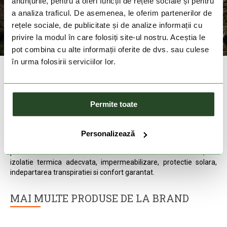
anunțurile, pentru a oferi funcții de rețele sociale și pentru
a analiza traficul. De asemenea, le oferim partenerilor de
rețele sociale, de publicitate și de analize informații cu
privire la modul în care folosiți site-ul nostru. Aceștia le
pot combina cu alte informații oferite de dvs. sau culese
în urma folosirii serviciilor lor.
Columbia este principalul pion al Columbia Sportwear Company,
infiintata in 1938 in Portland, Oregon. Gama Columbia include
imbracaminte functionala, dar eleganta in acelasi timp, casual si
outdoor, imbracaminte sport si de schi, incaltaminte de strada si
Permite toate
drumetii si accesorii.
Datorita dezvoltarii produselor si a efortului de a crea produse cu
valoare adaugata care sa alinieze tehnologii inovatoare,
Personalizează
Columbia a devenit acum un lider pe piata globala a marcilor cu
produse outdoor. Produsele lor ofera solutii functionale, cu
izolatie termica adecvata, impermeabilizare, protectie solara,
indepartarea transpiratiei si confort garantat.
MAI MULTE PRODUSE DE LA BRAND